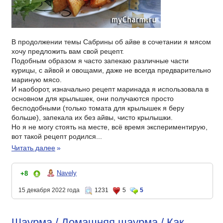
В продолжении темы Сабрины об айве в сочетании я мясом
хочу предложить вам свой рецепт.
Подобным образом я часто запекаю различные части
курицы, с айвой и овощами, даже не всегда предварительно
мариную мясо.
И наоборот, изначально рецепт маринада я использовала в
основном для крылышек, они получаются просто
бесподобными (только томата для крылышек я беру
больше), запекала их без айвы, чисто крылышки.
Но я не могу стоять на месте, всё время экспериментирую,
вот такой рецепт родился...
Читать далее
»
Navely
+8
15 декабря 2022 года
1231
5
5
Шаурма / Домашняя шаурма / Как