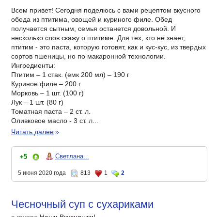
Всем привет! Сегодня поделюсь с вами рецептом вкусного
обеда из птитима, овощей и куриного филе. Обед
получается сытным, семья останется довольной. И
несколько слов скажу о птитиме. Для тех, кто не знает,
птитим - это паста, которую готовят, как и кус-кус, из твердых
сортов пшеницы, но по макаронной технологии.
Ингредиенты:
Птитим – 1 стак. (емк 200 мл) – 190 г
Куриное филе – 200 г
Морковь – 1 шт. (100 г)
Лук – 1 шт. (80 г)
Томатная паста – 2 ст. л.
Оливковое масло - 3 ст. л...
Читать далее
»
Светлана...
+5
5 июня 2020 года
813
1
2
Чесночный суп с сухариками