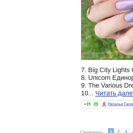
7. Big City Light
8. Unicorn Едино
9. The Various D
10...
Читать дале
+15
Наталья Гало
Страницы:
1
2
3