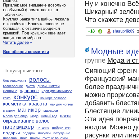
Biomed.
Ну и конечно Всё
Привлёк моё внимание довольно
необычный формат пасты - в
Шикарный зелёны
таблетках.
Что скажете дево
Круглая банка типа шайбы лежала
в коробочке. Баночка совсем не
большая, с отвинчивающейся
+18
shurup4ik09
2
крышкой. Под крышкой ещё идёт
защитная мембрана...
Читать далее
»
Модные иде
Все обзоры косметики
группе
Мода и ст
Сияющий френч
Популярные тэги:
Французский ман
волосы
благодарность
более праздничн
голосование
диета
дизайн ногтей
здоровье
женщина
идеи для маникюра
можно прорисова
конкурс
кожа
конкурс обзоров
добавить блестя
косметика
красота
лак для ногтей
маникюр
Блестящие лини
макияж
марафон
ногти
маска для лица
мода
новый год
Эта идея понрав
окрашивание волос
нюдом. Можно до
парикмахер
питание
победители
подарки
рисунки или лин
подарок
покупки
похудение
праздник
приз
призы
пустые баночки