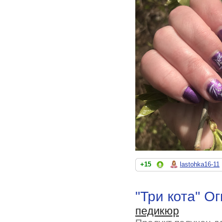
+15
lastohka16-11
"Три кота" О
педикюр