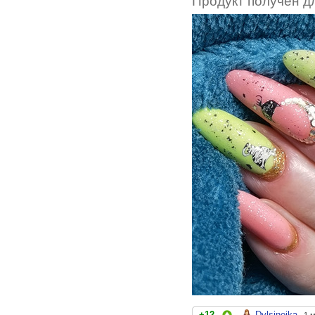
Продукт получен д
+12
Dylsineika