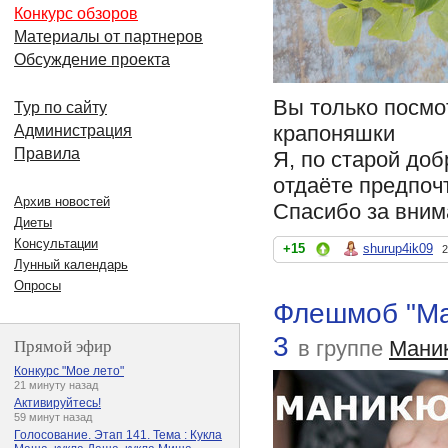
Конкурс обзоров
Материалы от партнеров
Обсуждение проекта
Вы только посмот
Тур по сайту
крапоняшки
Администрация
Правила
Я, по старой доб
отдаёте предпоч
Архив новостей
Спасибо за вним
Диеты
Консультации
+15
shurup4ik09
2
Лунный календарь
Опросы
Флешмоб "Ма
3
Прямой эфир
в группе
Мани
Конкурс "Мое лето"
21 минуту назад
Активируйтесь!
59 минут назад
Голосование. Этап 141. Тема : Кукла