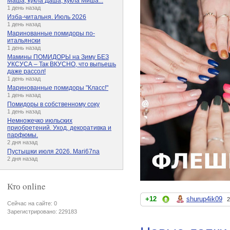
Маша, кукла Даша, кукла Миша...
1 день назад
Изба-читальня. Июль 2026
1 день назад
Маринованные помидоры по-
итальянски
1 день назад
Мамины ПОМИДОРЫ на Зиму БЕЗ
УКСУСА – Так ВКУСНО, что выпьешь
даже рассол!
1 день назад
Маринованные помидоры "Класс!"
1 день назад
Помидоры в собственному соку
1 день назад
Немножечко июльских
приобретений. Уход, декоративка и
парфюмы.
2 дня назад
Пустышки июля 2026. Mari67na
2 дня назад
Кто online
+12
shurup4ik09
2
Сейчас на сайте: 0
Зарегистрировано: 229183