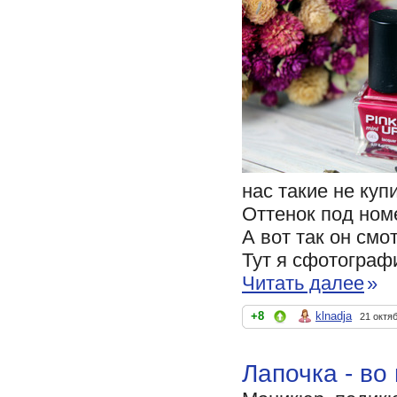
нас такие не купи
Оттенок под номе
А вот так он смо
Тут я сфотографи
Читать далее
»
+8
klnadja
21 октя
Лапочка - во