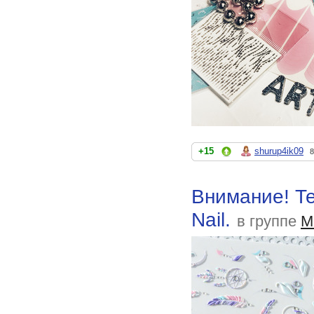
+15
shurup4ik09
8
Внимание! Те
Nail.
в группе
М