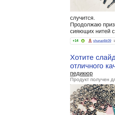
случится.
Продолжаю призы
сияющих нитей с
+14
shurup4ik09
1
Хотите слайд
отличного кач
педикюр
Продукт получен д