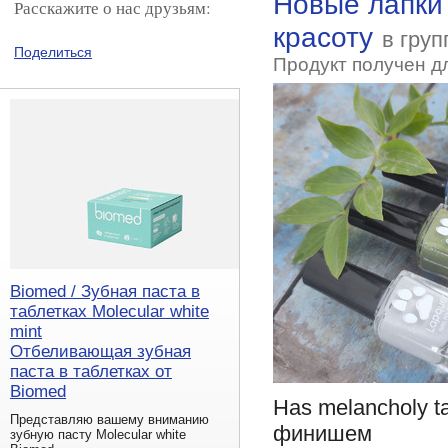
Новые лапки 
Расскажите о нас друзьям:
красоту
в гру
Поделиться
Продукт получен д
Biomed / Зубная паста в
таблетках Molecular white
mint
Отбеливающая зубная
паста в таблетках от
Biomed
Has melancholy t
Представляю вашему вниманию
финишем
зубную пасту Molecular white