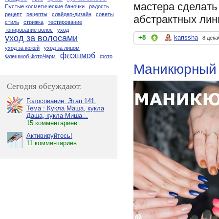
мастера сделать
Пустые косметические баночки
радость
рецепт
рецепты
слайдер-дизайн
советы
абстрактных лин
стиль
стрижка
тестирование
тонирование волос
уход
уход за волосами
+8
karissha
8 дека
уход за кожей
уход за лицом
флэшмоб
Флешмоб ФотоЧарм
фото
Маникюрный 
Сегодня обсуждают:
Голосование. Этап 141.
Тема : Кукла Маша, кукла
Даша, кукла Миша...
15 комментариев
Активируйтесь!
11 комментариев