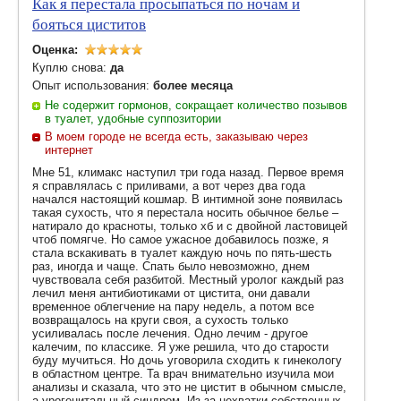
Как я перестала просыпаться по ночам и
бояться циститов
Оценка:
Куплю снова:
да
Опыт использования:
более месяца
Не содержит гормонов, сокращает количество позывов
в туалет, удобные суппозитории
В моем городе не всегда есть, заказываю через
интернет
Мне 51, климакс наступил три года назад. Первое время
я справлялась с приливами, а вот через два года
начался настоящий кошмар. В интимной зоне появилась
такая сухость, что я перестала носить обычное белье –
натирало до красноты, только хб и с двойной ластовицей
чтоб помягче. Но самое ужасное добавилось позже, я
стала вскакивать в туалет каждую ночь по пять-шесть
раз, иногда и чаще. Спать было невозможно, днем
чувствовала себя разбитой. Местный уролог каждый раз
лечил меня антибиотиками от цистита, они давали
временное облегчение на пару недель, а потом все
возвращалось на круги своя, а сухость только
усиливалась после лечения. Одно лечим - другое
калечим, по классике. Я уже решила, что до старости
буду мучиться. Но дочь уговорила сходить к гинекологу
в областном центре. Та врач внимательно изучила мои
анализы и сказала, что это не цистит в обычном смысле,
а урогенитальный синдром. Из-за нехватки собственных