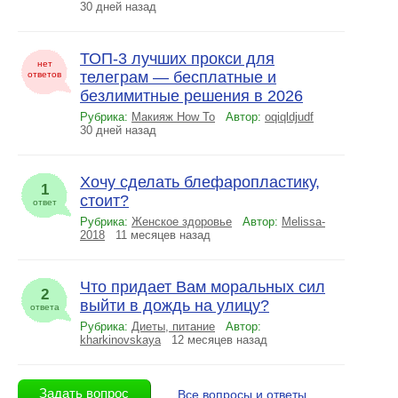
30 дней назад
ТОП-3 лучших прокси для
нет
телеграм — бесплатные и
ответов
безлимитные решения в 2026
Рубрика:
Макияж How To
Автор:
oqiqldjudf
30 дней назад
Хочу сделать блефаропластику,
1
стоит?
ответ
Рубрика:
Женское здоровье
Автор:
Melissa-
2018
11 месяцев назад
Что придает Вам моральных сил
2
выйти в дождь на улицу?
ответа
Рубрика:
Диеты, питание
Автор:
kharkinovskaya
12 месяцев назад
Все вопросы и ответы