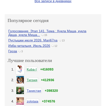
Все записи в дневниках
Популярное сегодня
Голосование. Этап 141. Тема : Кукла Маша, кукла
Даша, кукла Миша...
15
Пустышки июля 2026. Mari67na
13
Изба-читальня. Июль 2026
12
Гроза
3
Лучшие пользователи
1.
Kuba-I
+416093
2.
Тигрия
+412936
3.
Танистая
+398320
4.
zolotaia
+374576