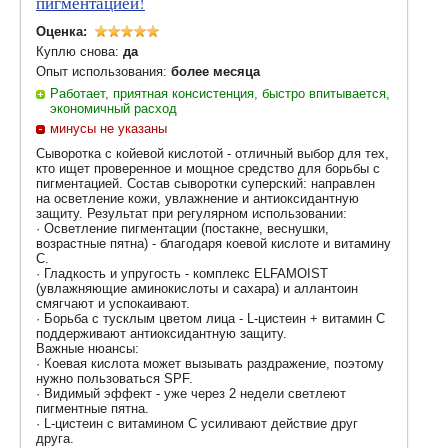
пигментацией!
Оценка:
Куплю снова:
да
Опыт использования:
более месяца
Работает, приятная консистенция, быстро впитывается,
экономичный расход
минусы не указаны
Сыворотка с койевой кислотой - отличный выбор для тех,
кто ищет проверенное и мощное средство для борьбы с
пигментацией. Состав сыворотки суперский: направлен
на осветление кожи, увлажнение и антиоксидантную
защиту. Результат при регулярном использовании:
· Осветление пигментации (постакне, веснушки,
возрастные пятна) - благодаря коевой кислоте и витамину
C.
· Гладкость и упругость - комплекс ELFAMOIST
(увлажняющие аминокислоты и сахара) и аллантоин
смягчают и успокаивают.
· Борьба с тусклым цветом лица - L-цистеин + витамин C
поддерживают антиоксидантную защиту.
Важные нюансы:
· Коевая кислота может вызывать раздражение, поэтому
нужно пользоваться SPF.
· Видимый эффект - уже через 2 недели светлеют
пигментные пятна.
· L-цистеин с витамином C усиливают действие друг
друга.