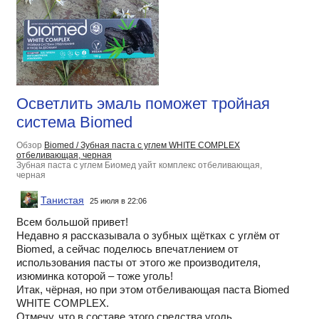
Осветлить эмаль поможет тройная
система Biomed
Обзор
Biomed / Зубная паста с углем WHITE COMPLEX
отбеливающая, черная
Зубная паста с углем Биомед уайт комплекс отбеливающая,
черная
Танистая
25 июля в 22:06
Всем большой привет!
Недавно я рассказывала о зубных щётках с углём от
Biomed, а сейчас поделюсь впечатлением от
использования пасты от этого же производителя,
изюминка которой – тоже уголь!
Итак, чёрная, но при этом отбеливающая паста Biomed
WHITE COMPLEX.
Отмечу, что в составе этого средства уголь