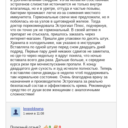
эстрогенов слизистая истончается не только внутри
влагалища, но и в уретре, оттуда и частые позывы,
бактерии проникают легче из-за снижения местного
иммунитета. Гормональные свечи мне предложили, но я
побоялась из-за узлов в щитовидной железе. Тогда
доктор порекомендовала Эстрогиал Плюс, подчеркнув,
что он точно уж не гормональный. В своей аптеке я
препарат не отыскала, пришлось заказать через
интернет-магазин. Пришли две упаковки по десять штук.
Хранила в холодильнике, как указано в инструкции.
Вставляла по одной штуке перед сном двадцать дней
подряд. Первые пару дней никаких сдвигов не заметила,
но где-то через недельку я вдруг поняла, что ночью
вставала всего два раза. Дальше больше, к середине
курса рези при мочеиспускании пропали. К концу
двадцатого дня сухость и зуд исчезли полностью. Теперь
я вставляю свечи дважды в неделю чтоб поддерживать
там нормальное состояние. Очень благодарна врачу за
назначения и производителю Эстрогиала за реально
безопасный состав и эффективность крема. Рекомендую
средство от души всем женщинам с аналогичными
сложностями!
leopoldowna
1 июня в 11:08
Полезный отзыв?
0
0