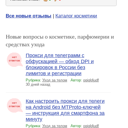
Все новые отзывы
|
Каталог косметики
Новые вопросы о косметике, парфюмерии и
средствах ухода
Прокси для телеграмм с
нет
обфускацией — обход DPI и
ответов
блокировок в России без
лимитов и регистрации
Рубрика:
Уход за телом
Автор:
oqiqldjudf
30 дней назад
Как настроить прокси для телеги
нет
на Android без MTProto-ключей
ответов
— инструкция для смартфона за
минуту
Рубрика:
Уход за телом
Автор:
oqiqldjudf