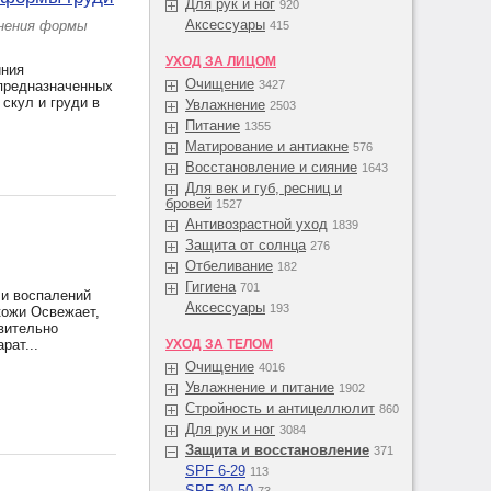
Для рук и ног
920
Аксессуары
анения формы
415
УХОД ЗА ЛИЦОМ
иния
Очищение
 предназначенных
3427
скул и груди в
Увлажнение
2503
Питание
1355
Матирование и антиакне
576
Восстановление и сияние
1643
Для век и губ, ресниц и
бровей
1527
Антивозрастной уход
1839
Защита от солнца
276
Отбеливание
182
Гигиена
701
 и воспалений
Аксессуары
193
кожи Освежает,
вительно
рат...
УХОД ЗА ТЕЛОМ
Очищение
4016
Увлажнение и питание
1902
Стройность и антицеллюлит
860
Для рук и ног
3084
Защита и восстановление
371
SPF 6-29
113
SPF 30-50