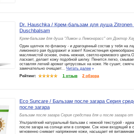
Dr. Hauschka / Крем-бальзам для душа Zitronen
Duschbalsam
Крем-бальзам для душа "Лимон и Лемонграсс" от Доктор Х
Один щелчок по флакону - и драгоценный состав у тебя на л
лимонного рая будоражит и зовет! Консистенция кремообразна
маслянистой основе, очень нежная, светло-кремового цвета.
ласкает, делает кожу подобной шелку. Пенится легко, смывае
оставляя легкий аромат цитрусовых на коже. Не сушит, смягч
замечательно очищает...
Читать далее
»
Рейтинг:
1 отзыв
2 обзора
Eco Suncare / Бальзам после загара Серия сред
после загара
Бальзам после загара Серия средства для и после загара от
Ультралёгкий натуральный бальзам с нежной текстурой - иде
после загара на солнце или в солярии. Сок нони входящий в 
мгновенно снимает напряжение кожи, насыщает её витаминам