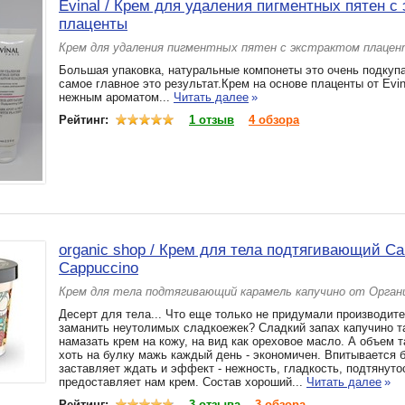
Evinal / Крем для удаления пигментных пятен с
плаценты
Крем для удаления пигментных пятен с экстрактом плаце
Большая упаковка, натуральные компонеты это очень подкупа
самое главное это результат.Крем на основе плаценты от Evin
нежным ароматом...
Читать далее
»
Рейтинг:
1 отзыв
4 обзора
organic shop / Крем для тела подтягивающий Ca
Cappuccino
Крем для тела подтягивающий карамель капучино от Орган
Десерт для тела... Что еще только не придумали производите
заманить неутолимых сладкоежек? Сладкий запах капучино т
намазать крем на кожу, на вид как ореховое масло. А объем т
хоть на булку мажь каждый день - экономичен. Впитывается б
заставляет ждать и эффект - нежность, гладкость, подтянуто
предоставляет нам крем. Состав хороший...
Читать далее
»
Рейтинг:
3 отзыва
3 обзора