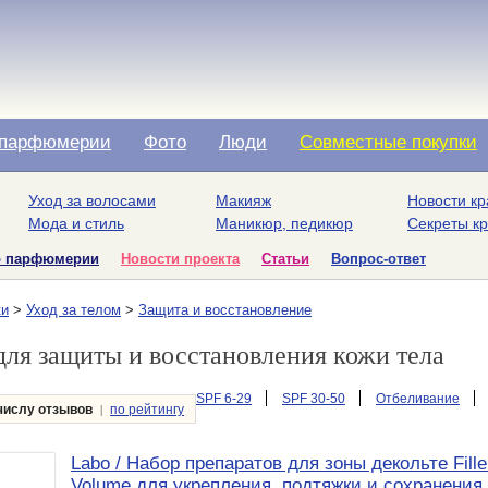
парфюмерии
Фото
Люди
Совместные покупки
Уход за волосами
Макияж
Новости кр
Мода и стиль
Маникюр, педикюр
Секреты к
о парфюмерии
Новости проекта
Статьи
Вопрос-ответ
ки
>
Уход за телом
>
Защита и восстановление
для защиты и восстановления кожи тела
SPF 6-29
SPF 30-50
Отбеливание
|
числу отзывов
по рейтингу
Labo / Набор препаратов для зоны декольте Fille
Volume для укрепления, подтяжки и сохранения