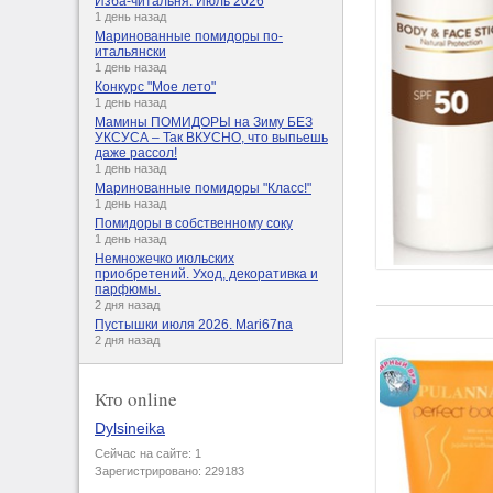
Изба-читальня. Июль 2026
1 день назад
Маринованные помидоры по-
итальянски
1 день назад
Конкурс "Мое лето"
1 день назад
Мамины ПОМИДОРЫ на Зиму БЕЗ
УКСУСА – Так ВКУСНО, что выпьешь
даже рассол!
1 день назад
Маринованные помидоры "Класс!"
1 день назад
Помидоры в собственному соку
1 день назад
Немножечко июльских
приобретений. Уход, декоративка и
парфюмы.
2 дня назад
Пустышки июля 2026. Mari67na
2 дня назад
Кто online
Dylsineika
Сейчас на сайте: 1
Зарегистрировано: 229183