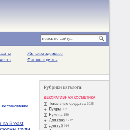
асоты
Женское здоровье
расоты
Фитнес и диеты
Рубрики каталога:
ДЕКОРАТИВНАЯ КОСМЕТИКА
Тональные средства
1035
Восстановление
Пудры
392
Румяна
159
Для глаз
1712
rina Breast
Для губ
916
 формы груди