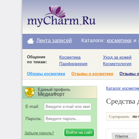
Лента записей
Каталоги:
косметики
и
Общение
Косметика
Уход за кожей
по темам:
Парфюмерия
Косметология
Обзоры косметики
Отзывы о косметике
Отзывы 
Каталог космети
Единый профиль
МедиаФорт
Средства 
E-mail:
Сортировать:
по 
Пароль:
Забыли пароль?