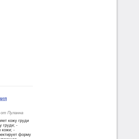
рия
 от Пуланна
няет кожу груди
 груди; -
 кожи; -
ректирует форму