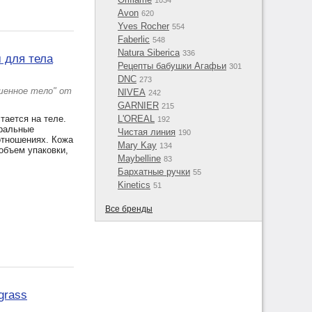
1034
Avon
620
Yves Rocher
554
Faberlic
548
Natura Siberica
336
 для тела
Рецепты бабушки Агафьи
301
DNC
273
шенное тело" от
NIVEA
242
GARNIER
215
тается на теле.
L'OREAL
192
уральные
Чистая линия
190
отношениях. Кожа
Mary Kay
134
объем упаковки,
Maybelline
83
Бархатные ручки
55
Kinetics
51
Все бренды
grass