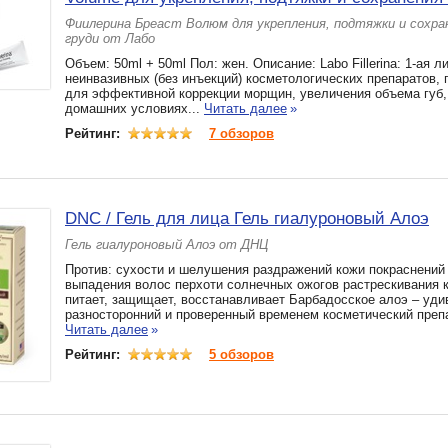
Фиилерина Бреаст Волюм для укрепления, подтяжки и сохр
груди от Лабо
Объем: 50ml + 50ml Пол: жен. Описание: Labo Fillerina: 1-ая л
неинвазивных (без инъекций) косметологических препаратов,
для эффективной коррекции морщин, увеличения объема губ, 
домашних условиях...
Читать далее
»
Рейтинг:
7 обзоров
DNC / Гель для лица Гель гиалуроновый Алоэ
Гель гиалуроновый Алоэ от ДНЦ
Против: сухости и шелушения раздражений кожи покраснений
выпадения волос перхоти солнечных ожогов растрескивания 
питает, защищает, восстанавливает Барбадосское алоэ – уди
разносторонний и проверенный временем косметический препа
Читать далее
»
Рейтинг:
5 обзоров