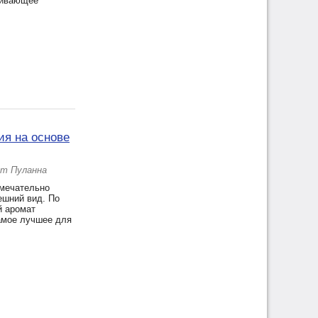
еливающее
ия на основе
от Пуланна
амечательно
ешний вид. По
й аромат
самое лучшее для