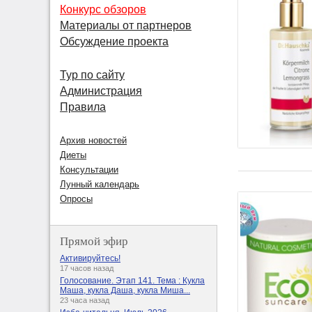
Конкурс обзоров
Материалы от партнеров
Обсуждение проекта
Тур по сайту
Администрация
Правила
Архив новостей
Диеты
Консультации
Лунный календарь
Опросы
Прямой эфир
Активируйтесь!
17 часов назад
Голосование. Этап 141. Тема : Кукла
Маша, кукла Даша, кукла Миша...
23 часа назад