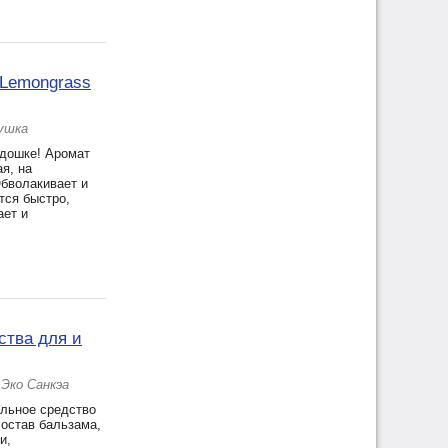
 Lemongrass
аушка
адошке! Аромат
я, на
Обволакивает и
тся быстро,
ает и
ства для и
 Эко Санкэа
альное средство
состав бальзама,
и,