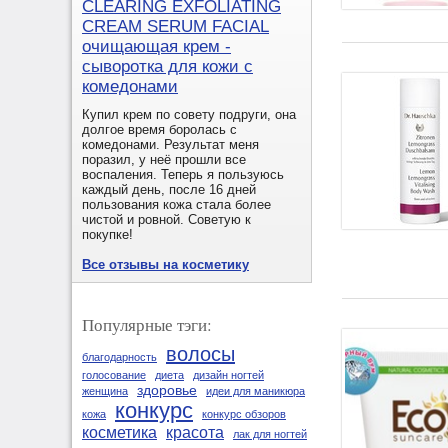
CLEARING EXFOLIATING
CREAM SERUM FACIAL
очищающая крем -
сыворотка для кожи с
комедонами
Купил крем по совету подруги, она
долгое время боролась с
комедонами. Результат меня
поразил, у неё прошли все
воспаления. Теперь я пользуюсь
каждый день, после 16 дней
пользования кожа стала более
чистой и ровной. Советую к
покупке!
Все отзывы на косметику
Популярные тэги:
волосы
благодарность
голосование
диета
дизайн ногтей
здоровье
женщина
идеи для маникюра
конкурс
кожа
конкурс обзоров
косметика
красота
лак для ногтей