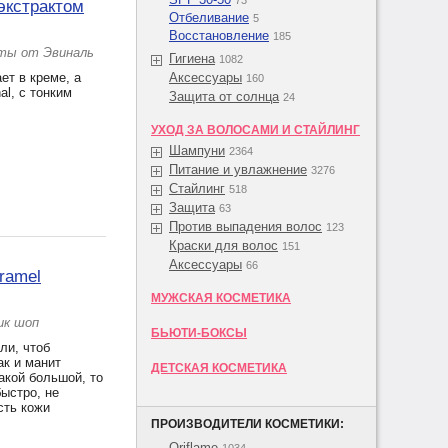
73
 экстрактом
Отбеливание
5
Восстановление
185
нты от Эвиналь
Гигиена
1082
ет в креме, а
Аксессуары
160
al, с тонким
Защита от солнца
24
УХОД ЗА ВОЛОСАМИ И СТАЙЛИНГ
Шампуни
2364
Питание и увлажнение
3276
Стайлинг
518
Защита
63
Против выпадения волос
123
Краски для волос
151
Аксессуары
66
ramel
МУЖСКАЯ КОСМЕТИКА
ик шоп
БЬЮТИ-БОКСЫ
ли, чтоб
ак и манит
ДЕТСКАЯ КОСМЕТИКА
акой большой, то
ыстро, не
сть кожи
ПРОИЗВОДИТЕЛИ КОСМЕТИКИ:
Oriflame