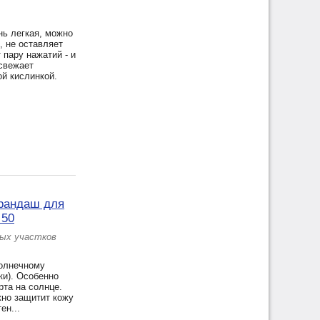
нь легкая, можно
, не оставляет
 пару нажатий - и
свежает
й кислинкой.
арандаш для
 50
ых участков
солнечному
ки). Особенно
рта на солнце.
жно защитит кожу
ен...