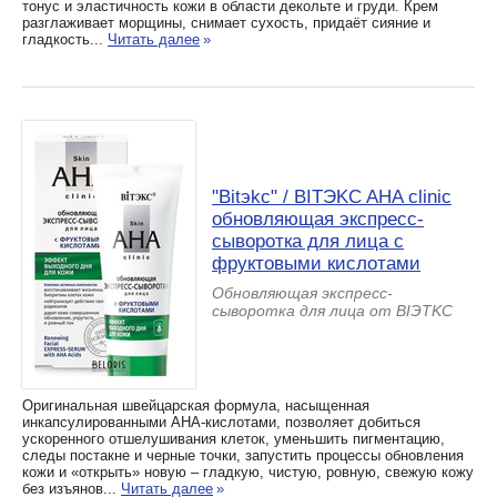
тонус и эластичность кожи в области декольте и груди. Крем
разглаживает морщины, снимает сухость, придаёт сияние и
гладкость...
Читать далее
»
"Bitэkc" / BIТЭKC AHA clinic
обновляющая экспресс-
сыворотка для лица с
фруктовыми кислотами
Обновляющая экспресс-
сыворотка для лица от BIЭTKC
Оригинальная швейцарская формула, насыщенная
инкапсулированными АНА-кислотами, позволяет добиться
ускоренного отшелушивания клеток, уменьшить пигментацию,
следы постакне и черные точки, запустить процессы обновления
кожи и «открыть» новую – гладкую, чистую, ровную, свежую кожу
без изъянов...
Читать далее
»