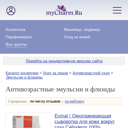
Косметика
Маникюр, педикюр
Парфюмерия
Уход за кожей
Все группы
Перейти на неадаптивную версию сайта
Каталог косметики
>
Уход за лицом
>
Антивозрастной уход
>
Эмульсии и флюиды
Антивозрастные эмульсии и флюиды
Сортировать:
|
по числу отзывов
по рейтингу
Evinal / Омолаживающая
сыворотка для кожи вокруг
глаз Celloderm 100%