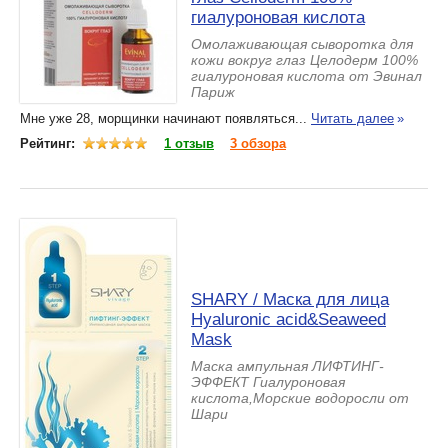
гиалуроновая кислота
Омолаживающая сыворотка для
кожи вокруг глаз Целодерм 100%
гиалуроновая кислота от Эвинал
Париж
Мне уже 28, морщинки начинают появляться...
Читать далее
»
Рейтинг:
1 отзыв
3 обзора
SHARY / Маска для лица
Hyaluronic acid&Seaweed
Mask
Маска ампульная ЛИФТИНГ-
ЭФФЕКТ Гиалуроновая
кислота,Морские водоросли от
Шари