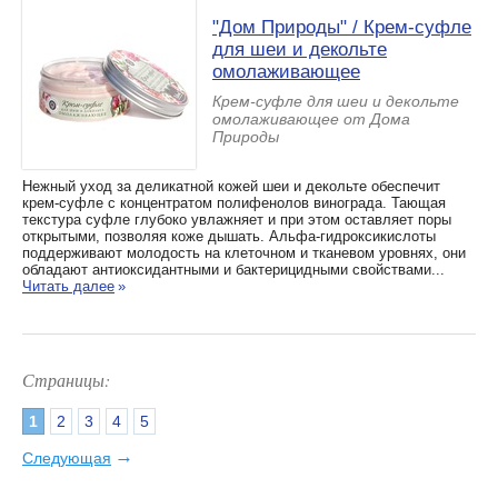
"Дом Природы" / Крем-суфле
для шеи и декольте
омолаживающее
Крем-суфле для шеи и декольте
омолаживающее от Дома
Природы
Нежный уход за деликатной кожей шеи и декольте обеспечит
крем-суфле с концентратом полифенолов винограда. Тающая
текстура суфле глубоко увлажняет и при этом оставляет поры
открытыми, позволяя коже дышать. Альфа-гидроксикислоты
поддерживают молодость на клеточном и тканевом уровнях, они
обладают антиоксидантными и бактерицидными свойствами...
Читать далее
»
Страницы:
1
2
3
4
5
→
Следующая