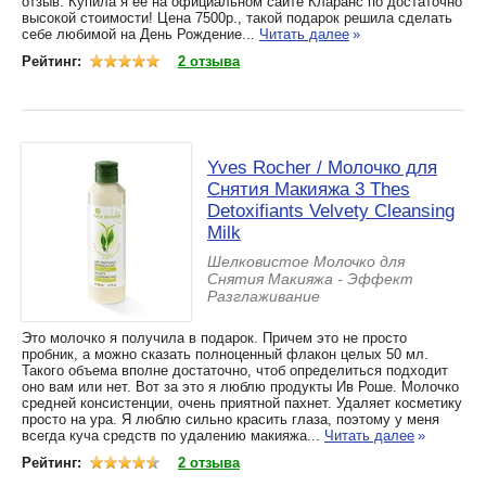
отзыв. Купила я ее на официальном сайте Кларанс по достаточно
высокой стоимости! Цена 7500р., такой подарок решила сделать
себе любимой на День Рождение...
Читать далее
»
Рейтинг:
2 отзыва
Yves Rocher / Молочко для
Снятия Макияжа 3 Thes
Detoxifiants Velvety Cleansing
Milk
Шелковистое Молочко для
Снятия Макияжа - Эффект
Разглаживание
Это молочко я получила в подарок. Причем это не просто
пробник, а можно сказать полноценный флакон целых 50 мл.
Такого объема вполне достаточно, чтоб определиться подходит
оно вам или нет. Вот за это я люблю продукты Ив Роше. Молочко
средней консистенции, очень приятной пахнет. Удаляет косметику
просто на ура. Я люблю сильно красить глаза, поэтому у меня
всегда куча средств по удалению макияжа...
Читать далее
»
Рейтинг:
2 отзыва