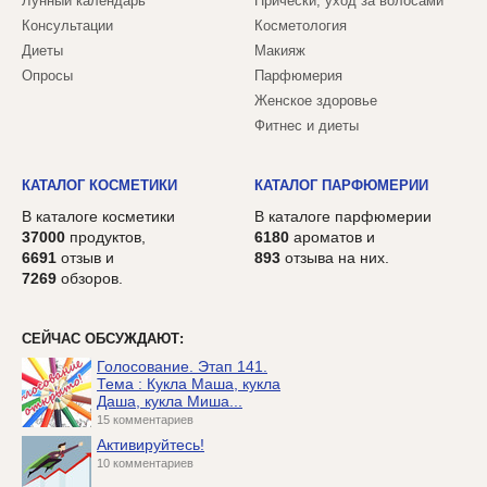
Лунный календарь
Прически, уход за волосами
Консультации
Косметология
Диеты
Макияж
Опросы
Парфюмерия
Женское здоровье
Фитнес и диеты
КАТАЛОГ КОСМЕТИКИ
КАТАЛОГ ПАРФЮМЕРИИ
В каталоге косметики
В каталоге парфюмерии
37000
продуктов,
6180
ароматов и
6691
отзыв и
893
отзыва на них.
7269
обзоров.
СЕЙЧАС ОБСУЖДАЮТ:
Голосование. Этап 141.
Тема : Кукла Маша, кукла
Даша, кукла Миша...
15 комментариев
Активируйтесь!
10 комментариев