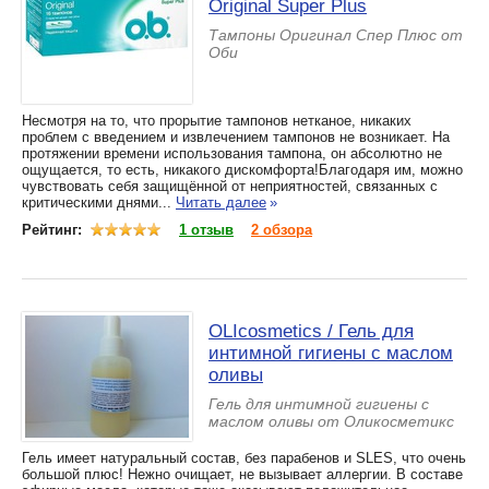
Original Super Plus
Тампоны Оригинал Спер Плюс от
Оби
Несмотря на то, что прорытие тампонов нетканое, никаких
проблем с введением и извлечением тампонов не возникает. На
протяжении времени использования тампона, он абсолютно не
ощущается, то есть, никакого дискомфорта!Благодаря им, можно
чувствовать себя защищённой от неприятностей, связанных с
критическими днями...
Читать далее
»
Рейтинг:
1 отзыв
2 обзора
OLIcosmetics / Гель для
интимной гигиены с маслом
оливы
Гель для интимной гигиены с
маслом оливы от Оликосметикс
Гель имеет натуральный состав, без парабенов и SLES, что очень
большой плюс! Нежно очищает, не вызывает аллергии. В составе