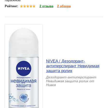
парабенов!
Рейтинг:
2 отзыва
2 обзора
NIVEA / Дезодорант-
антиперспирант Невидимая
защита ролик
Дезодорант-антиперспирант
Невидимая защита ролик от
Нивея