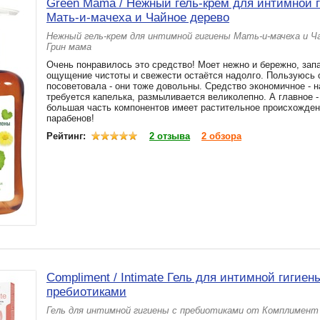
Green Mama / Нежный гель-крем для интимной 
Мать-и-мачеха и Чайное дерево
Нежный гель-крем для интимной гигиены Мать-и-мачеха и Ч
Грин мама
Очень понравилось это средство! Моет нежно и бережно, запа
ощущение чистоты и свежести остаётся надолго. Пользуюсь 
посоветовала - они тоже довольны. Средство экономичное - н
требуется капелька, размыливается великолепно. А главное - 
большая часть компонентов имеет растительное происхожден
парабенов!
Рейтинг:
2 отзыва
2 обзора
Compliment / Intimate Гель для интимной гигиен
пребиотиками
Гель для интимной гигиены с пребиотиками от Комплимент