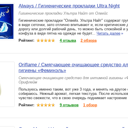
Always / Гигиенические прокладки Ultra Night
Гигиенические прокладки Ультра Найт от Олвейс
Гигиенические прокладки "Олвейз. Ультра Найт" содержат гр
в виде сеточки, зато отлично впитывают и, если критические 
дорогу или долгий рабочий день, то можно быть спокойной и 
конфуза в виде пятна на одежде не будет...
Читать далее
»
Рейтинг:
4 отзыва
2 обзора
Oriflame / Смягчающее очищающее средство д
гигиены «Феминэль»
Смягчающее очищающее средство для интимной гигиены «
Орифлейм
Пользуюсь именно таким, вот уже 3 года, и менять на другое
собираюсь. Нежный аромат, легкая текстура. После использо
чувство свежести, что в свою очередь поднимает настроение
Рейтинг:
9 отзывов
1 обзор