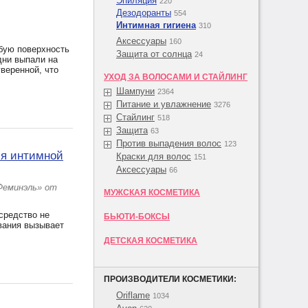
Эпиляция
220
Дезодоранты
554
Интимная гигиена
310
Аксессуары
160
убую поверхность
Защита от солнца
24
дни выпали на
уверенной, что
УХОД ЗА ВОЛОСАМИ И СТАЙЛИНГ
Шампуни
2364
Питание и увлажнение
3276
Стайлинг
518
Защита
63
Против выпадения волос
123
ля интимной
Краски для волос
151
Аксессуары
66
Феминэль» от
МУЖСКАЯ КОСМЕТИКА
 средство не
БЬЮТИ-БОКСЫ
вания вызывает
ДЕТСКАЯ КОСМЕТИКА
ПРОИЗВОДИТЕЛИ КОСМЕТИКИ:
Oriflame
1034