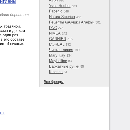
Avon
гигиены
620
Yves Rocher
554
Faberlic
548
айное дерево от
Natura Siberica
336
Рецепты бабушки Агафьи
301
х травяной,
DNC
273
сама и дочкам
NIVEA
242
а один раз
GARNIER
в его составе
215
ие. И никаких
L'OREAL
192
Чистая линия
190
Mary Kay
134
Maybelline
83
Бархатные ручки
55
Kinetics
51
Все бренды
ы с