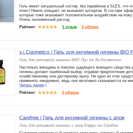
Гель имеет натуральный состав, без парабенов и SLES, что 
плюс! Нежно очищает, не вызывает аллергии. В составе эфи
которые тоже оказывают положительное воздействие на кожу 
Очень экономичный расход.
Рейтинг:
1 отзыв
2 обзора
v.i.Cosmetics / Гель для интимной гигиены BIO 
Гель для интимной гигиены БИО Про от Ви-Косметикс
Частенько женщины в поисках щадящего моющего средства 
гигиены делают ошибочный выбор, отдавая предпочтение дет
хозяйственному или дегтярному мылу. Ни одно из этих средст
применять ежедневно, ведь они негативно сказываются на ми
Читать далее
»
Рейтинг:
2 обзора
Carefree / Гель для интимной гигиены с алое
Гель для интимной гигиены с алое Кэфри от Carefree
Содержит натуральный экстракт алоэ вера, известный своим