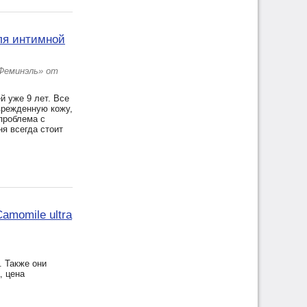
ля интимной
Феминэль» от
й уже 9 лет. Все
оврежденную кожу,
проблема с
я всегда стоит
amomile ultra
. Также они
, цена