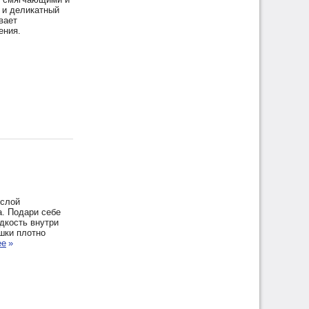
 и деликатный
вает
ения.
 слой
а. Подари себе
дкость внутри
шки плотно
ее
»