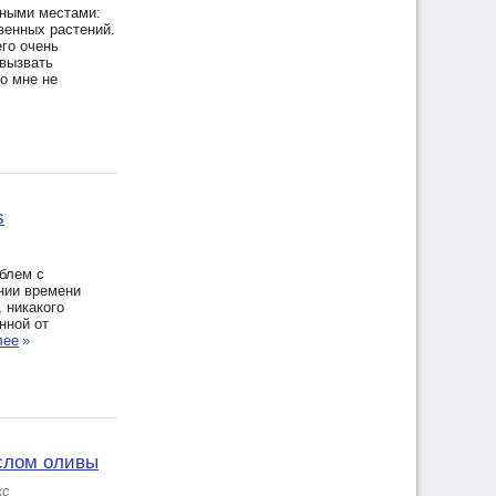
мными местами:
твенных растений.
его очень
 вызвать
о мне не
s
облем с
нии времени
 никакого
нной от
лее
»
аслом оливы
кс