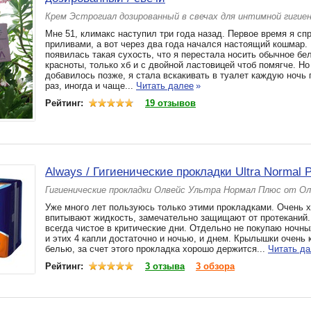
Крем Эстрогиал дозированный в свечах для интимной гигие
Мне 51, климакс наступил три года назад. Первое время я сп
приливами, а вот через два года начался настоящий кошмар.
появилась такая сухость, что я перестала носить обычное бе
красноты, только хб и с двойной ластовицей чтоб помягче. Н
добавилось позже, я стала вскакивать в туалет каждую ночь 
раз, иногда и чаще...
Читать далее
»
Рейтинг:
19 отзывов
Always / Гигиенические прокладки Ultra Normal P
Гигиенические прокладки Олвейс Ультра Нормал Плюс от О
Уже много лет пользуюсь только этими прокладками. Очень 
впитывают жидкость, замечательно защищают от протеканий.
всегда чистое в критические дни. Отдельно не покупаю ночны
и этих 4 капли достаточно и ночью, и днем. Крылышки очень 
белью, за счет этого прокладка хорошо держится...
Читать д
Рейтинг:
3 отзыва
3 обзора