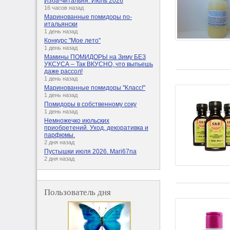
Изба-читальня. Июль 2026
16 часов назад
Маринованные помидоры по-
итальянски
1 день назад
Конкурс "Мое лето"
1 день назад
Мамины ПОМИДОРЫ на Зиму БЕЗ
УКСУСА – Так ВКУСНО, что выпьешь
даже рассол!
1 день назад
Маринованные помидоры "Класс!"
1 день назад
Помидоры в собственному соку
1 день назад
Немножечко июльских
приобретений. Уход, декоративка и
парфюмы.
2 дня назад
Пустышки июля 2026. Mari67na
2 дня назад
Пользователь дня