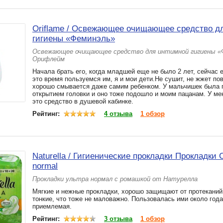
Oriflame / Освежающее очищающее средство д
гигиены «Феминэль»
Освежающее очищающее средство для интимной гигиены «
Орифлейм
Начала брать его, когда младшей еще не было 2 лет, сейчас е
это время пользуемся им, я и мои дети.Не сушит, не жжет п
хорошо смывается даже самим ребенком. У мальчишек была 
открытием головки и оно тоже подошло и моим пацанам. У мен
это средство в душевой кабинке.
Рейтинг:
4 отзыва
1 обзор
Naturella / Гигиенические прокладки Прокладки C
normal
Прокладки ультра нормал с ромашкой от Натурелла
Мягкие и нежные прокладки, хорошо защищают от протеканий
тонкие, что тоже не маловажно. Пользовалась ими около года
приемлемая.
Рейтинг:
3 отзыва
1 обзор