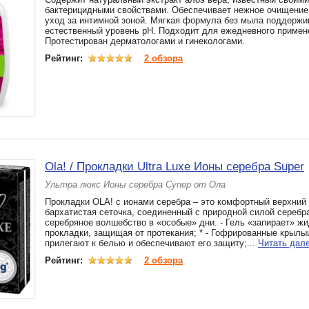
бактерицидными свойствами. Обеспечивает нежное очищение
уход за интимной зоной. Мягкая формула без мыла поддержи
естественный уровень рН. Подходит для ежедневного примен
Протестирован дерматологами и гинекологами.
Рейтинг:
2 обзора
Ola! / Прокладки Ultra Luxe Ионы серебра Super
Ультра люкс Ионы серебра Супер от Ола
Прокладки OLA! с ионами серебра – это комфортный верхний
бархатистая сеточка, соединенный с природной силой серебр
серебряное волшебство в «особые» дни. - Гель «запирает» жи
прокладки, защищая от протекания; * - Гофрированные крылы
прилегают к белью и обеспечивают его защиту;...
Читать дал
Рейтинг:
2 обзора