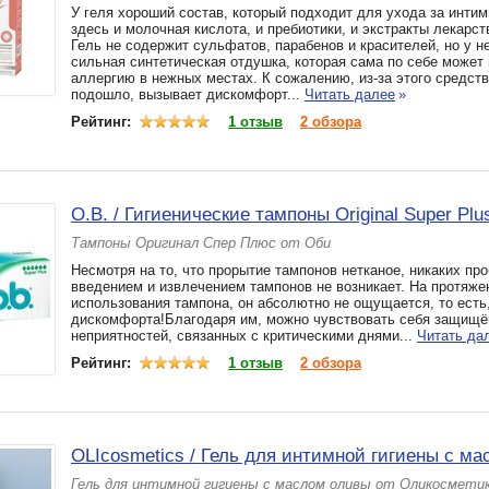
У геля хороший состав, который подходит для ухода за инти
здесь и молочная кислота, и пребиотики, и экстракты лекарс
Гель не содержит сульфатов, парабенов и красителей, но у н
сильная синтетическая отдушка, которая сама по себе может
аллергию в нежных местах. К сожалению, из-за этого средств
подошло, вызывает дискомфорт...
Читать далее
»
Рейтинг:
1 отзыв
2 обзора
O.B. / Гигиенические тампоны Original Super Plu
Тампоны Оригинал Спер Плюс от Оби
Несмотря на то, что прорытие тампонов нетканое, никаких пр
введением и извлечением тампонов не возникает. На протяже
использования тампона, он абсолютно не ощущается, то есть,
дискомфорта!Благодаря им, можно чувствовать себя защищё
неприятностей, связанных с критическими днями...
Читать да
Рейтинг:
1 отзыв
2 обзора
OLIcosmetics / Гель для интимной гигиены с м
Гель для интимной гигиены с маслом оливы от Оликосмети