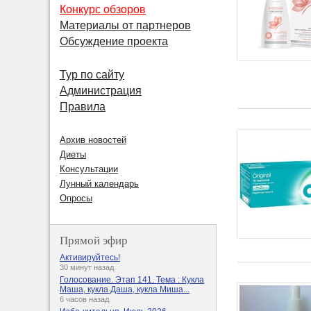
Конкурс обзоров
Материалы от партнеров
Обсуждение проекта
Тур по сайту
Администрация
Правила
Архив новостей
Диеты
Консультации
Лунный календарь
Опросы
Прямой эфир
Активируйтесь!
30 минут назад
Голосование. Этап 141. Тема : Кукла
Маша, кукла Даша, кукла Миша...
6 часов назад