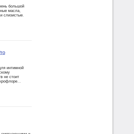
очень большой
рные масла,
и слизистые.
Pro
для интимной
скому
в не стоит
крофлоре...
и смягчающими и