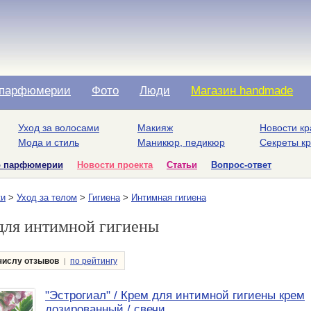
парфюмерии
Фото
Люди
Магазин handmade
Уход за волосами
Макияж
Новости кр
Мода и стиль
Маникюр, педикюр
Секреты к
о парфюмерии
Новости проекта
Статьи
Вопрос-ответ
ки
>
Уход за телом
>
Гигиена
>
Интимная гигиена
для интимной гигиены
|
числу отзывов
по рейтингу
"Эстрогиал" / Крем для интимной гигиены крем
дозированный / свечи