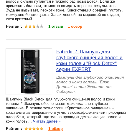
волосы сильно путаются и тяжело расчесываются. Если же
применять бальзам, то можно ожидать хороших результатов.
Зуда не вызывает, перхоти тоже. Консистенция средней густоты,
жемчужно-белого цвета. Запах лесной, но морошкой не отдает,
хотя приятный.
Рейтинг:
1 отзыв
1 обзор
Faberlic / Шампунь для
глубокого очищения волос и
кожи головы "Black Detox"
серии EXPERT
Шампунь для глубокого очищения
волос и кожи головы "Блэк
Детокс" серии Эксперт от
Фаберлик
Шампунь Black Detox для глубокого очищения волос и кожи
головы. * Шампунь обеспечивает максимально глубокое
очищение. В основе технологии «Кристальное очищение» –
кристаллы активированного угля, высокоэффективный природный
адсорбент, который тщательно проводит детоксикацию волос и
кожи головы...
Читать далее
»
Рейтинг:
1 обзор