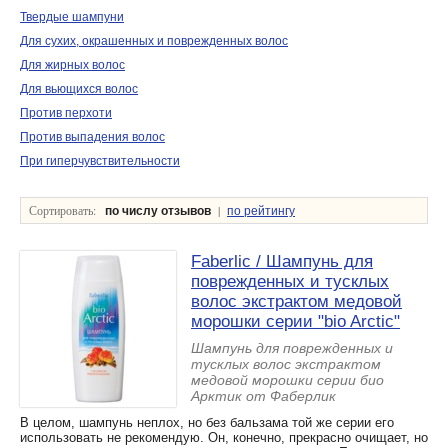
Твердые шампуни
Для сухих, окрашенных и поврежденных волос
Для жирных волос
Для вьющихся волос
Против перхоти
Против выпадения волос
При гиперчувствительности
Сортировать:
|
по числу отзывов
по рейтингу
Faberlic / Шампунь для
поврежденных и тусклых
волос экстрактом медовой
морошки серии "bio Arctic"
Шампунь для поврежденных и
тусклых волос экстрактом
медовой морошки серии био
Арктик от Фаберлик
В целом, шампунь неплох, но без бальзама той же серии его
использовать не рекомендую. Он, конечно, прекрасно очищает, но