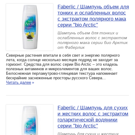
Faberlic / Шампунь объем для
тонких и ослабленных волос
с экстрактом полярного мака
серии "bio Arctic"
Шампунь объем для тонких и
ослабленных волос с экстрактом
полярного мака серии био Арктик
от Фаберлик
Северные растения впитали в себя свет и энергию полярного
лета, когда солнце несколько месяцев подряд не заходит за
горизонт. Средства для волос серии Bio Arctic – это кладезь
полезных витаминов и микроэлементов для ваших волос.
Белоснежная перламутрово-глянцевая текстура напоминает
бескрайние заснеженные просторы русского Севера...
Читать далее
»
Faberlic / Шампунь для сухих
и жестких волос с экстрактом
голарктической водяники
серии "bio Arctic"
Шампунь для сухих и жестких