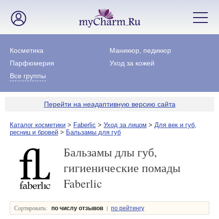
Косметика
Маникюр, педикюр
Парфюмерия
Уход за кожей
Все группы
Перейти на неадаптивную версию сайта
Каталог косметики
>
Faberlic
>
Уход за лицом
>
Для век и губ,
ресниц и бровей
>
Бальзамы для губ
Бальзамы длы губ,
гигиенические помады
Faberlic
Сортировать:
|
по числу отзывов
по рейтингу