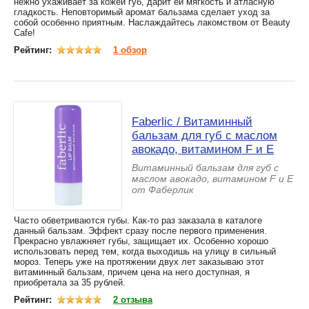
нежно ухаживает за кожей губ, дарит ей мягкость и атласную
гладкость. Неповторимый аромат бальзама сделает уход за
собой особенно приятным. Наслаждайтесь лакомством от Beauty
Cafe!
Рейтинг:
1 обзор
Faberlic / Витаминный
бальзам для губ с маслом
авокадо, витамином F и E
Витаминный бальзам для губ с
маслом авокадо, витамином F и E
от Фаберлик
Часто обветриваются губы. Как-то раз заказала в каталоге
данный бальзам. Эффект сразу после первого применения.
Прекрасно увлажняет губы, защищает их. Особенно хорошо
использовать перед тем, когда выходишь на улицу в сильный
мороз. Теперь уже на протяжении двух лет заказываю этот
витаминный бальзам, причем цена на него доступная, я
приобретала за 35 рублей.
Рейтинг:
2 отзыва