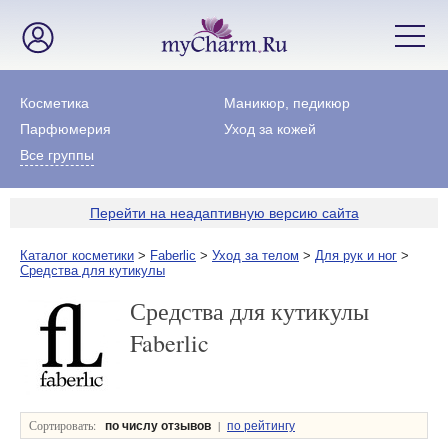
Косметика
Маникюр, педикюр
Парфюмерия
Уход за кожей
Все группы
Перейти на неадаптивную версию сайта
Каталог косметики
>
Faberlic
>
Уход за телом
>
Для рук и ног
>
Средства для кутикулы
Средства для кутикулы
Faberlic
Сортировать:
|
по числу отзывов
по рейтингу