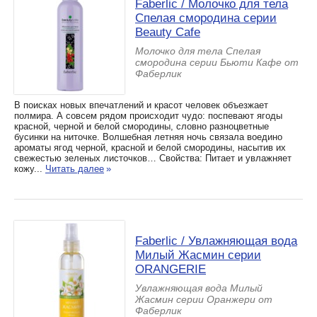
Faberlic / Молочко для тела
Спелая смородина серии
Beauty Cafe
Молочко для тела Спелая
смородина серии Бьюти Кафе от
Фаберлик
В поисках новых впечатлений и красот человек объезжает
полмира. А совсем рядом происходит чудо: поспевают ягоды
красной, черной и белой смородины, словно разноцветные
бусинки на ниточке. Волшебная летняя ночь связала воедино
ароматы ягод черной, красной и белой смородины, насытив их
свежестью зеленых листочков… Свойства: Питает и увлажняет
кожу...
Читать далее
»
Faberlic / Увлажняющая вода
Милый Жасмин серии
ORANGERIE
Увлажняющая вода Милый
Жасмин серии Оранжери от
Фаберлик