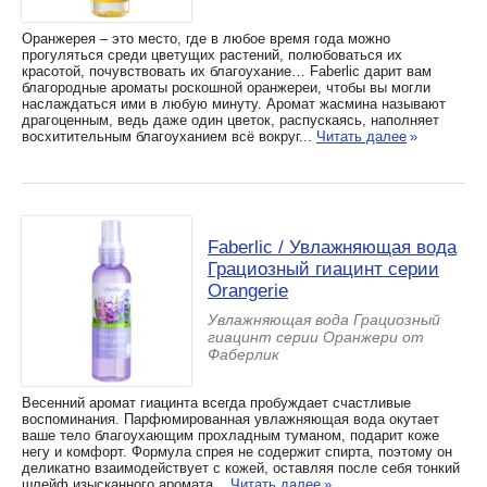
Оранжерея – это место, где в любое время года можно
прогуляться среди цветущих растений, полюбоваться их
красотой, почувствовать их благоухание… Faberlic дарит вам
благородные ароматы роскошной оранжереи, чтобы вы могли
наслаждаться ими в любую минуту. Аромат жасмина называют
драгоценным, ведь даже один цветок, распускаясь, наполняет
восхитительным благоуханием всё вокруг...
Читать далее
»
Faberlic / Увлажняющая вода
Грациозный гиацинт серии
Orangerie
Увлажняющая вода Грациозный
гиацинт серии Оранжери от
Фаберлик
Весенний аромат гиацинта всегда пробуждает счастливые
воспоминания. Парфюмированная увлажняющая вода окутает
ваше тело благоухающим прохладным туманом, подарит коже
негу и комфорт. Формула спрея не содержит спирта, поэтому он
деликатно взаимодействует с кожей, оставляя после себя тонкий
шлейф изысканного аромата...
Читать далее
»