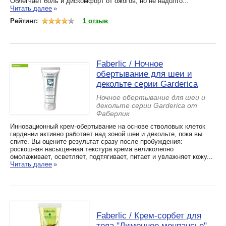
Облегчает боль и дискомфорт от ожогов, но не надолго...
Читать далее
»
Рейтинг:
1 отзыв
Faberlic / Ночное
обертывание для шеи и
декольте серии Garderica
Ночное обертывание для шеи и
декольте серии Garderica от
Фаберлик
Инновационный крем-обертывание на основе стволовых клеток
гардении активно работает над зоной шеи и декольте, пока вы
спите. Вы оцените результат сразу после пробуждения:
роскошная насыщенная текстура крема великолепно
омолаживает, осветляет, подтягивает, питает и увлажняет кожу...
Читать далее
»
Faberlic / Крем-сорбет для
тела "Лимонное монпансье"