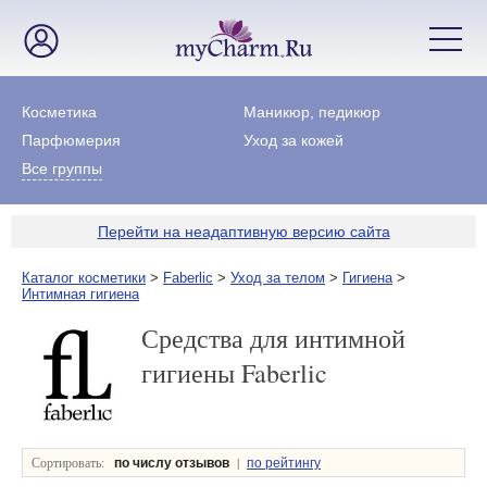
Косметика
Маникюр, педикюр
Парфюмерия
Уход за кожей
Все группы
Перейти на неадаптивную версию сайта
Каталог косметики
>
Faberlic
>
Уход за телом
>
Гигиена
>
Интимная гигиена
Средства для интимной
гигиены Faberlic
Сортировать:
|
по числу отзывов
по рейтингу