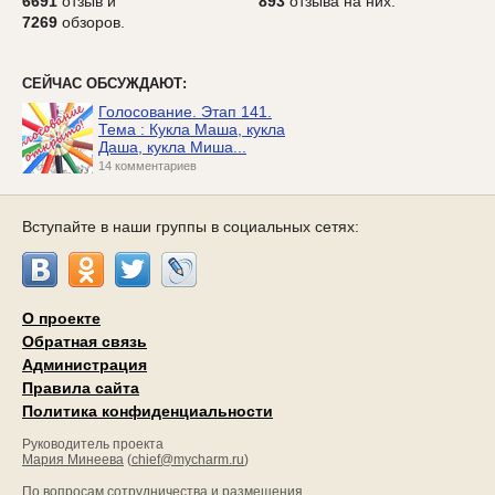
6691
отзыв и
893
отзыва на них.
7269
обзоров.
СЕЙЧАС ОБСУЖДАЮТ:
Голосование. Этап 141.
Тема : Кукла Маша, кукла
Даша, кукла Миша...
14 комментариев
Вступайте в наши группы в социальных сетях:
О проекте
Обратная связь
Администрация
Правила сайта
Политика конфиденциальности
Руководитель проекта
Мария Минеева
(
chief@mycharm.ru
)
По вопросам сотрудничества и размещения