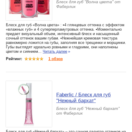
Блеск для губ "Волна цвета" от
Фаберлик
Блеск для губ «Волна цвета» : •4 глянцевых оттенка с эффектом
«влажных губ» и 4 суперперламутровых оттенка. •Моментально
придает визуальный объем, интенсивный блеск и насыщенный
сочный оттенок вашим губам. •Нежнейшая кремовая текстура
равномерно ложится на губы, заполняя все трещинки и морщинки.
Губы выглядят идеально ровными и гладкими, они наполнены
цветом и сиянием...
Читать далее
»
Рейтинг:
1 обзор
Faberlic / Блеск для губ
"Нежный бархат"
Блеск для губ "Нежный бархат"
от Фаберлик
Блеск для губ «Нежный бархат» – это сочная палитра оттенков на