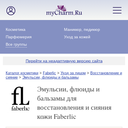
Косметика
Маникюр, педикюр
Парфюмерия
Уход за кожей
Все группы
Перейти на неадаптивную версию сайта
Каталог косметики
>
Faberlic
>
Уход за лицом
>
Восстановление и
сияние
>
Эмульсии, флюиды и бальзамы
Эмульсии, флюиды и
бальзамы для
восстановления и сияния
кожи Faberlic