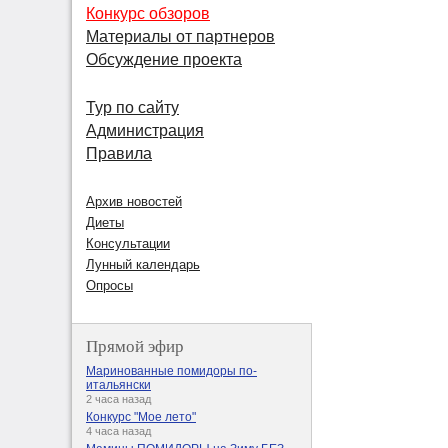
Конкурс обзоров
Материалы от партнеров
Обсуждение проекта
Тур по сайту
Администрация
Правила
Архив новостей
Диеты
Консультации
Лунный календарь
Опросы
Прямой эфир
Маринованные помидоры по-
итальянски
2 часа назад
Конкурс "Мое лето"
4 часа назад