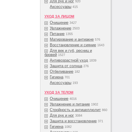
Для рук и ног
920
Аксессуары
415
УХОД ЗА ЛИЦОМ
Очищение
3427
Увлажнение
2503
Питание
1355
Матирование и антиакне
576
Восстановление и сияние
1643
Для век и губ, ресниц и
бровей
1527
Антивозрастной уход
1839
Защита от солнца
276
Отбеливание
182
Гигиена
701
Аксессуары
193
УХОД ЗА ТЕЛОМ
Очищение
4016
Увлажнение и питание
1902
Стройность и антицеллюлит
860
Для рук и ног
3084
Защита и восстановление
371
Гигиена
1082