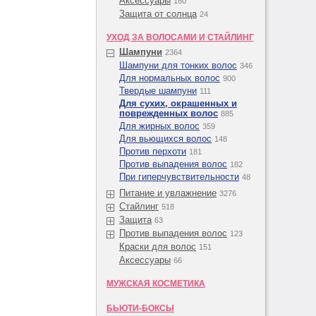
Аксессуары
160
Защита от солнца
24
УХОД ЗА ВОЛОСАМИ И СТАЙЛИНГ
Шампуни
2364
Шампуни для тонких волос
346
Для нормальных волос
900
Твердые шампуни
111
Для сухих, окрашенных и
поврежденных волос
885
Для жирных волос
359
Для вьющихся волос
148
Против перхоти
181
Против выпадения волос
182
При гиперчувствительности
48
Питание и увлажнение
3276
Стайлинг
518
Защита
63
Против выпадения волос
123
Краски для волос
151
Аксессуары
66
МУЖСКАЯ КОСМЕТИКА
БЬЮТИ-БОКСЫ