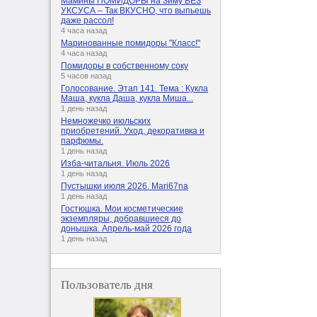
Мамины ПОМИДОРЫ на Зиму БЕЗ
УКСУСА – Так ВКУСНО, что выпьешь
даже рассол!
4 часа назад
Маринованные помидоры "Класс!"
4 часа назад
Помидоры в собственному соку
5 часов назад
Голосование. Этап 141. Тема : Кукла
Маша, кукла Даша, кукла Миша...
1 день назад
Немножечко июльских
приобретений. Уход, декоративка и
парфюмы.
1 день назад
Изба-читальня. Июль 2026
1 день назад
Пустышки июля 2026. Mari67na
1 день назад
Гостюшка. Мои косметические
экземпляры, добравшиеся до
донышка. Апрель-май 2026 года
1 день назад
Пользователь дня