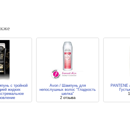
акже
мпунь с тройной
Avon / Шампунь для
PANTENE /
цией жидких
непослушных волос "Гладкость
Густы
кстремальное
шелка"
1
новление
2 отзыва
тзыва