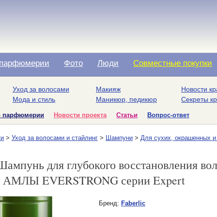
парфюмерии
Фото
Люди
Совместные покупки
Уход за волосами
Макияж
Новости кр
Мода и стиль
Маникюр, педикюр
Секреты к
о парфюмерии
Новости проекта
Статьи
Вопрос-ответ
ки
>
Уход за волосами и стайлинг
>
Шампуни
>
Для сухих, окрашенных 
/ Шампунь для глубокого восстановления во
АМЛЫ EVERSTRONG серии Expert
Бренд:
Faberlic