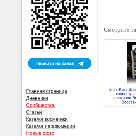
Смотрите т
Перейти на канал
Gliss Kur / Ша
Главная страница
концентра
кератинов Э
Дневники
Восста
Сообщества
2 о
Статьи
Каталог косметики
Каталог парфюмерии
Новые фото