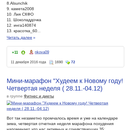
8.Alsunchik
9. камета2008
10. Лия СКФО
11. Шоколаддочка
12. инга140874
13. красотка_60...
Читать далее
»
nkova09
+11
11 декабря 2016 года
1690
72
Мини-марафон "Худеем к Новому году!
Четвертая неделя ( 28.11.-04.12)
в группе
Фитнес и диеты
Вот так незаметно промчалось время и уже на календаре
зима, четвертая отчетная неделя марафона похудения
напоминает, что нас активных и сочувствующих 35: