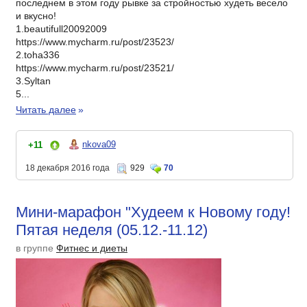
последнем в этом году рывке за стройностью худеть весело
и вкусно!
1.beautifull20092009
https://www.mycharm.ru/post/23523/
2.toha336
https://www.mycharm.ru/post/23521/
3.Syltan
5...
Читать далее
»
nkova09
+11
18 декабря 2016 года
929
70
Мини-марафон "Худеем к Новому году!
Пятая неделя (05.12.-11.12)
в группе
Фитнес и диеты