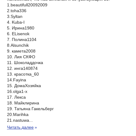
1.beautifull20092009
2.toha336
3.Syltan
4. Kuba-I
5. Ирина1980
6. ELisenok
7. Полина1104
8.Alsunchik
9. камета2008
10. Лия СКФО
11. Шоколаддочка
12. инга140874
13. красотка_60
14.Fayina
15. ДомаХозяйка
16.olga1-x
17. Лекса
18. Майклирина
19. Татьяна Гакельберг
20.Marihka
21.nastuwa...
Читать далее
»