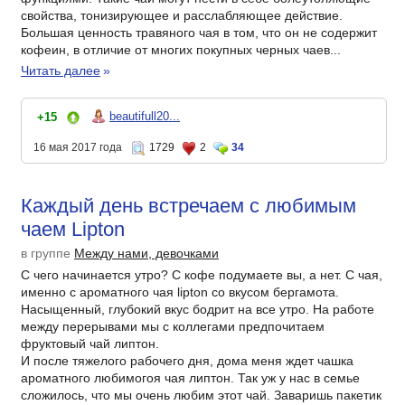
свойства, тонизирующее и расслабляющее действие.
Большая ценность травяного чая в том, что он не содержит
кофеин, в отличие от многих покупных черных чаев...
Читать далее
»
beautifull20...
+15
16 мая 2017 года
1729
2
34
Каждый день встречаем с любимым
чаем Lipton
в группе
Между нами, девочками
С чего начинается утро? С кофе подумаете вы, а нет. С чая,
именно с ароматного чая lipton со вкусом бергамота.
Насыщенный, глубокий вкус бодрит на все утро. На работе
между перерывами мы с коллегами предпочитаем
фруктовый чай липтон.
И после тяжелого рабочего дня, дома меня ждет чашка
ароматного любимогоя чая липтон. Так уж у нас в семье
сложилось, что мы очень любим этот чай. Заваришь пакетик