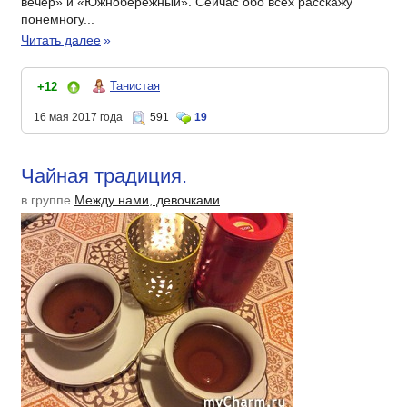
вечер» и «Южнобережный». Сейчас обо всех расскажу
понемногу...
Читать далее
»
Танистая
+12
16 мая 2017 года
591
19
Чайная традиция.
в группе
Между нами, девочками