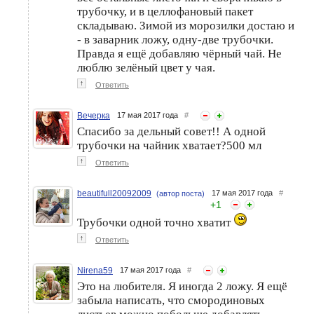
трубочку, и в целлофановый пакет
складываю. Зимой из морозилки достаю и
- в заварник ложу, одну-две трубочки.
Правда я ещё добавляю чёрный чай. Не
люблю зелёный цвет у чая.
↑
Ответить
Вечерка
17 мая 2017 года
#
Спасибо за дельный совет!! А одной
трубочки на чайник хватает?500 мл
↑
Ответить
beautifull20092009
17 мая 2017 года
#
(автор поста)
+
1
Трубочки одной точно хватит
↑
Ответить
Nirena59
17 мая 2017 года
#
Это на любителя. Я иногда 2 ложу. Я ещё
забыла написать, что смородиновых