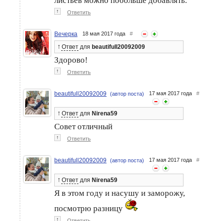
листьев можно побольше добавлять.
↑
Ответить
Вечерка
18 мая 2017 года
#
↑
Ответ
для
beautifull20092009
Здорово!
↑
Ответить
beautifull20092009
17 мая 2017 года
#
(автор поста)
↑
Ответ
для
Nirena59
Совет отличный
↑
Ответить
beautifull20092009
17 мая 2017 года
#
(автор поста)
↑
Ответ
для
Nirena59
Я в этом году и насушу и заморожу,
посмотрю разницу
↑
Ответить