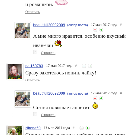
и ромашкой.
Ответить
beautifull20092009
17 мая 2017 года
#
(автор поста)
А мне много нравится, особенно вкусный
иван-чай
↑
Ответить
Время собирать травы, или
Травы для здоровья волос
букет для красоты!
nat150783
17 мая 2017 года
#
Сразу захотелось попить чайку!
Ответить
beautifull20092009
17 мая 2017 года
#
(автор поста)
Статья повышает аппетит
↑
Ответить
Nirena59
17 мая 2017 года
#
Смородиновые листья, чабрец, душица, мята,