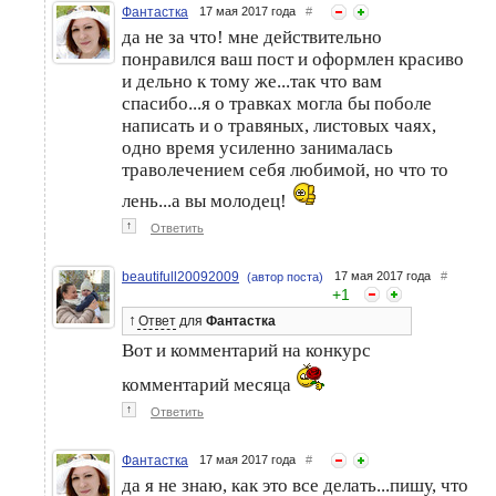
Фантастка
17 мая 2017 года
#
да не за что! мне действительно
понравился ваш пост и оформлен красиво
и дельно к тому же...так что вам
спасибо...я о травках могла бы поболе
написать и о травяных, листовых чаях,
одно время усиленно занималась
траволечением себя любимой, но что то
лень...а вы молодец!
↑
Ответить
beautifull20092009
17 мая 2017 года
#
(автор поста)
+
1
↑
Ответ
для
Фантастка
Вот и комментарий на конкурс
комментарий месяца
↑
Ответить
Фантастка
17 мая 2017 года
#
да я не знаю, как это все делать...пишу, что