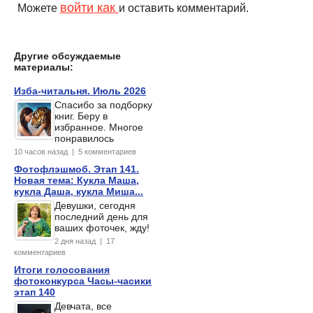
войти как
Можете
и оставить комментарий.
Другие обсуждаемые
материалы:
Изба-читальня. Июль 2026
Спасибо за подборку
книг. Беру в
избранное. Многое
понравилось
10 часов назад | 5 комментариев
Фотофлэшмоб. Этап 141.
Новая тема: Кукла Маша,
кукла Даша, кукла Миша...
Девушки, сегодня
последний день для
ваших фоточек, жду!
2 дня назад | 17
комментариев
Итоги голосования
фотоконкурса Часы-часики
этап 140
Девчата, все