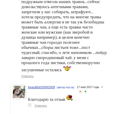
подружкам отвезла наших травок...сейчас
довольствуюсь аптечными травами,
запретили у нас собирать, штрафуют...
хотела предупредить, что на многие травы
может быть аллергия и не так уж безобидны
травяные чаи, а еще есть травки чисто
женские или мужские (как зверобой и
душица например)..в целом конечно
травяные чаи гораздо полезнее
обычных...сборы листьев тоже...пост
чудесный, спасибо, о лете напомнили ...пойду
заварю смородиновый чай. у меня с
прошлого года листики, собственноручно
засушенные остались
Ответить
beautifull20092009
17 мая 2017 года
#
(автор поста)
Благодарю за отзыв
↑
Ответить