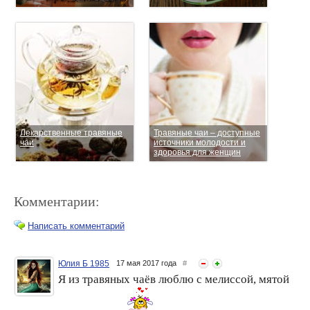
Лекарственные травяные
Травяные чаи – доступные
чаи
источники молодости и
здоровья для женщин
Комментарии:
Написать комментарий
Юлия Б 1985
17 мая 2017 года
#
Я из травяных чаёв люблю с мелиссой, мятой
Открываем силу трав -
Легкий травяной аромат и
иван-чай Капорский
чудесный сон с чаем
«Горный»