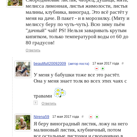
мелисса лимонная, листья жимолости, листья
малины, клубника, виноград. Это всё растёт у
меня на даче. В пакет - и в морозилку. (Мяту и
мелиссу беру по чуть-чуть). Всю зиму пьём
"дачный" чай! PS! Нельзя заваривать крутым
кипятком, только температурой воды от 60 до
80 градусов!
Ответить
beautifull20092009
17 мая 2017 года
#
(автор поста)
У меня у бабушки тоже все это растёт.
Она у меня знает толк во всех этих чаях с
травами
↑
Ответить
Nirena59
17 мая 2017 года
#
Я беру виноградный листик, ложу на него
малиновый листик, клубничный, потом
все остальные листочки и сворачиваю в