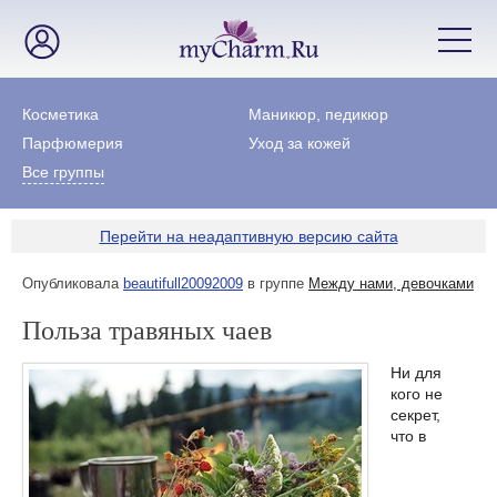
Косметика
Маникюр, педикюр
Парфюмерия
Уход за кожей
Все группы
Перейти на неадаптивную версию сайта
Опубликовала
beautifull20092009
в группе
Между нами, девочками
Польза травяных чаев
Ни для
кого не
секрет,
что в