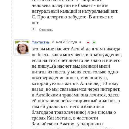
человека аллергии не бывает - пейте
натуральный кальций и натуральный вит.
С. Про аллергию забудете. В аптеке их
нет.
↑
Ответить
Фантастка
20 мая 2017 года
#
это вы мне насчет Алтая! да я там никогда
не была...как я могу ввести в заблуждение,
если на этот счет ничего не знаю и ничего
не пишу...(а насчет выделенной мной
цитаты из поста, у меня есть только одно
подтверждение оного, моя подруга,
которая уехала жить в Алтай лед 10 тому
назад, но мы связываемся через интернет,
и Алтайскими травами она лечится, здесь
ей поставили неблагоприятный диагноз, а
там ей удалось от него избавиться
благодаря траволечению) я же писала о
травах Казахстана, в частности
Заилийского Алатоу...у здорового