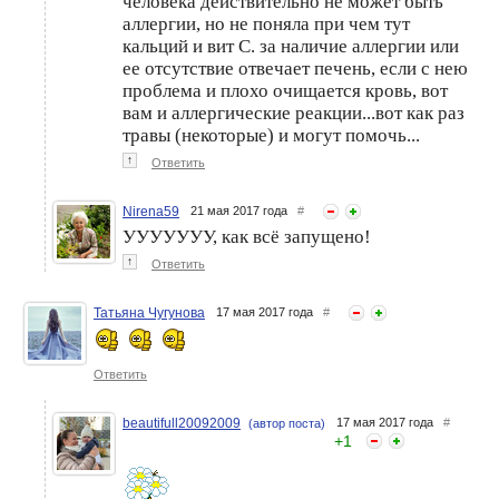
человека действительно не может быть
аллергии, но не поняла при чем тут
кальций и вит С. за наличие аллергии или
ее отсутствие отвечает печень, если с нею
проблема и плохо очищается кровь, вот
вам и аллергические реакции...вот как раз
травы (некоторые) и могут помочь...
↑
Ответить
Nirena59
21 мая 2017 года
#
УУУУУУУ, как всё запущено!
↑
Ответить
Татьяна Чугунова
17 мая 2017 года
#
Ответить
beautifull20092009
17 мая 2017 года
#
(автор поста)
+
1