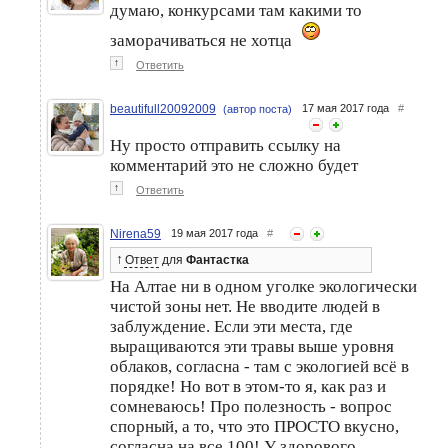
думаю, конкурсами там какими то
заморачиваться не хотца
↑
Ответить
beautifull20092009
17 мая 2017 года
#
(автор поста)
Ну просто отправить ссылку на
комментарий это не сложно будет
↑
Ответить
Nirena59
19 мая 2017 года
#
↑
Ответ
для
Фантастка
На Алтае ни в одном уголке экологически
чистой зоны нет. Не вводите людей в
заблуждение. Если эти места, где
выращиваются эти травы выше уровня
облаков, согласна - там с экологией всё в
порядке! Но вот в этом-то я, как раз и
сомневаюсь! Про полезность - вопрос
спорный, а то, что это ПРОСТО вкусно,
согласна на все 100! У здорового