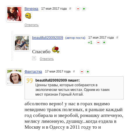
Вечерка
17 мая 2017 года
#
Ответить
beautifull20092009
17 мая 2017 года
#
(автор поста)
+
1
Спасибо
↑
Ответить
Фантастка
17 мая 2017 года
#
beautifull20092009 пишет:
Ценны травы, которые собираются в
экологически чистых местах. Одним из таких
мест признан Горный Алтай.
абсолютно верно! у нас в горах видимо
невидимо травок полезных, я раньше каждый
год собирала и зверобой, ромашку аптечную,
мелису лимонную, душицу...когда ездила в
Москву и в Одессу в 2011 году то и