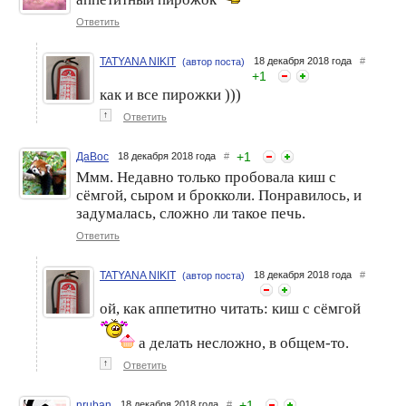
Ответить
TATYANA NIKIT
18 декабря 2018 года
#
(автор поста)
+
1
как и все пирожки )))
↑
Ответить
+
1
ДаВос
18 декабря 2018 года
#
Ммм. Недавно только пробовала киш с
сёмгой, сыром и брокколи. Понравилось, и
задумалась, сложно ли такое печь.
Ответить
TATYANA NIKIT
18 декабря 2018 года
#
(автор поста)
ой, как аппетитно читать: киш с сёмгой
а делать несложно, в общем-то.
↑
Ответить
+
1
nruban
18 декабря 2018 года
#