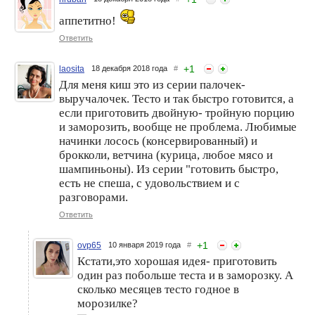
аппетитно!
Ответить
+
1
laosita
18 декабря 2018 года
#
Для меня киш это из серии палочек-
выручалочек. Тесто и так быстро готовится, а
если приготовить двойную- тройную порцию
и заморозить, вообще не проблема. Любимые
начинки лосось (консервированный) и
брокколи, ветчина (курица, любое мясо и
шампиньоны). Из серии "готовить быстро,
есть не спеша, с удовольствием и с
разговорами.
Ответить
+
1
ovp65
10 января 2019 года
#
Кстати,это хорошая идея- приготовить
один раз побольше теста и в заморозку. А
сколько месяцев тесто годное в
морозилке?