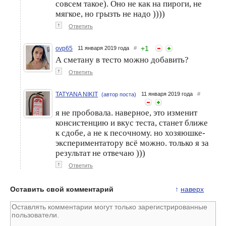
совсем такое). Оно не как на пироги, не
мягкое, но грызть не надо ))))
↑
Ответить
+
1
ovp65
11 января 2019 года
#
А сметану в тесто можно добавить?
↑
Ответить
TATYANA NIKIT
11 января 2019 года
#
(автор поста)
я не пробовала. наверное, это изменит
консистенцию и вкус теста, станет ближе
к сдобе, а не к песочному. но хозяюшке-
экспериментатору всё можно. только я за
результат не отвечаю )))
↑
Ответить
Оставить свой комментарий
↑
наверх