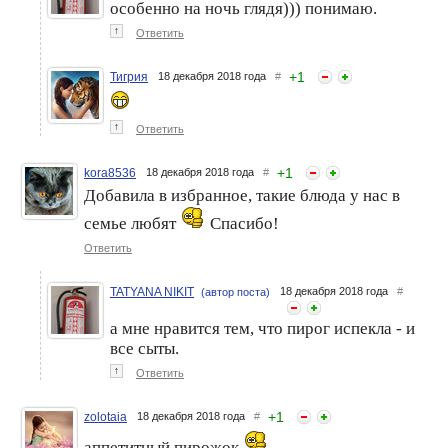
особенно на ночь глядя))) понимаю.
↑
Ответить
+
1
Тигрия
18 декабря 2018 года
#
КК. Рождественские
КК. Рождественские
посиделки.
посиделки. Ветчина
Фаршированная вырезка
домашняя
↑
Ответить
+
1
kora8536
18 декабря 2018 года
#
Добавила в избранное, такие блюда у нас в
семье любят
Спасибо!
Ответить
TATYANA NIKIT
18 декабря 2018 года
#
(автор поста)
а мне нравится тем, что пирог испекла - и
все сыты.
↑
Ответить
+
1
zolotaia
18 декабря 2018 года
#
аппетитный пирожок