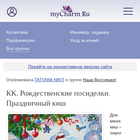
Косметика
Маникюр, педикюр
Парфюмерия
Уход за кожей
Все группы
Перейти на неадаптивную версию сайта
Опубликовала
TATYANA NIKIT
в группе
Наши Вкусняшки!
КК. Рождественские посиделки.
Праздничный киш
Для
меня
киш –
пирог