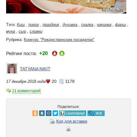
Тэги:
Киш
,
пирог
,
праздник
,
духовка
,
скалка
,
начинка
,
фарш
,
мука
,
сыр
,
сливки
Рубрика:
Конкурс "Рождественские посиделки"
+20
Рейтинг поста:
TATYANA NIKIT
20
1178
17 декабря 2018 года
21 комментарий
Поделиться:
Код для вставки