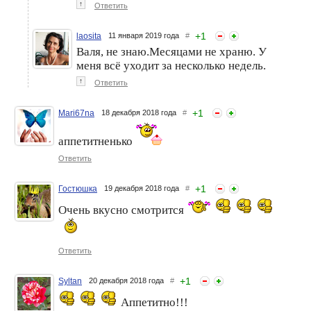
↑
Ответить
+
1
laosita
11 января 2019 года
#
Валя, не знаю.Месяцами не храню. У
меня всё уходит за несколько недель.
↑
Ответить
+
1
Mari67na
18 декабря 2018 года
#
аппетитненько
Ответить
+
1
Гостюшка
19 декабря 2018 года
#
Очень вкусно смотрится
Ответить
+
1
Syltan
20 декабря 2018 года
#
Аппетитно!!!