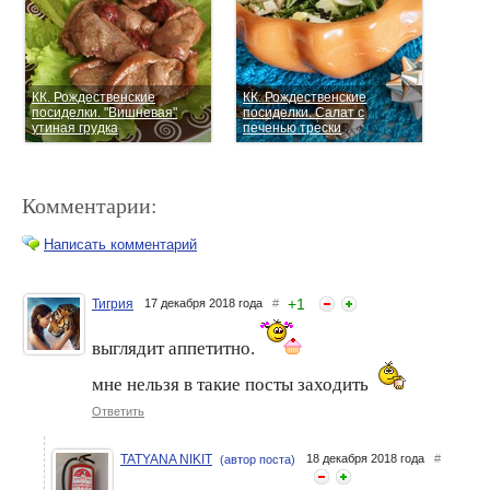
КК. Рождественские
КК. Рождественские
посиделки. "Вишневая"
посиделки. Салат с
утиная грудка
печенью трески
Комментарии:
Написать комментарий
+
1
Тигрия
17 декабря 2018 года
#
КК. Рождественские
КК. Рождественские
выглядит аппетитно.
посиделки. Рольмопсы из
посиделки. Имбирное
сельди
печенье
мне нельзя в такие посты заходить
Ответить
TATYANA NIKIT
18 декабря 2018 года
#
(автор поста)