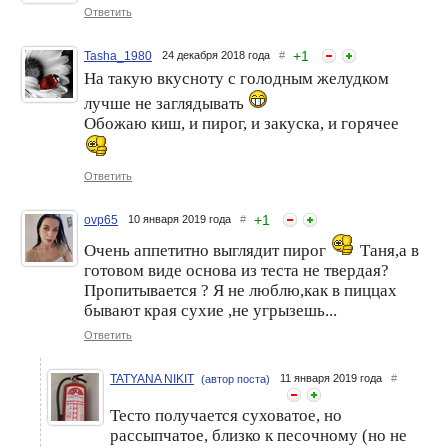
Ответить
+
1
Tasha_1980
24 декабря 2018 года
#
На такую вкусноту с голодным желудком
лучше не заглядывать
Обожаю киш, и пирог, и закуска, и горячее
Ответить
+
1
ovp65
10 января 2019 года
#
Очень аппетитно выглядит пирог
Таня,а в
готовом виде основа из теста не твердая?
Пропитывается ? Я не люблю,как в пиццах
бывают края сухие ,не угрызешь...
Ответить
TATYANA NIKIT
11 января 2019 года
#
(автор поста)
Тесто получается суховатое, но
рассыпчатое, близко к песочному (но не