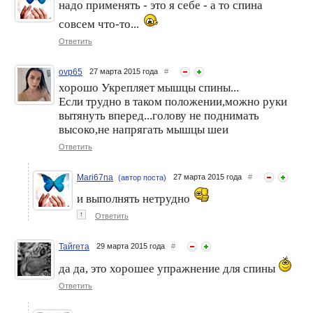
осанки
надо применять - это я себе - а то спина
совсем что-то...
Ответить
ovp65
27 марта 2015 года
#
хорошо Укрепляет мышцы спины...
Упражнения для ягодиц
Если трудно в таком положении,можно руки
Упражнения для груди
вытянуть вперед...голову не поднимать
высоко,не напрягать мышцы шеи
Ответить
Mari67na
27 марта 2015 года
#
(автор поста)
и выполнять нетрудно
↑
Ответить
Тайгета
29 марта 2015 года
#
да да, это хорошее упражнение для спины
Ответить