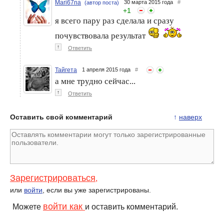
Mari67na
30 марта 2015 года
#
(автор поста)
+
1
я всего пару раз сделала и сразу
почувствовала результат
↑
Ответить
Тайгета
1 апреля 2015 года
#
а мне трудно сейчас...
↑
Ответить
Оставить свой комментарий
↑
наверх
Зарегистрироваться
,
или
войти
, если вы уже зарегистрированы.
войти как
Можете
и оставить комментарий.