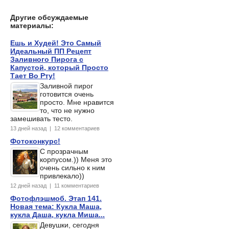
Другие обсуждаемые
материалы:
Ешь и Худей! Это Самый
Идеальный ПП Рецепт
Заливного Пирога с
Капустой, который Просто
Тает Во Рту!
Заливной пирог
готовится очень
просто. Мне нравится
то, что не нужно
замешивать тесто.
13 дней назад | 12 комментариев
Фотоконкурс!
С прозрачным
корпусом.)) Меня это
очень сильно к ним
привлекало))
12 дней назад | 11 комментариев
Фотофлэшмоб. Этап 141.
Новая тема: Кукла Маша,
кукла Даша, кукла Миша...
Девушки, сегодня