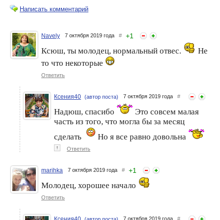
Написать комментарий
+
1
Navely
7 октября 2019 года
#
Ксюш, ты молодец, нормальный отвес.
Не
GalaSi. Осенний марафон
ELisenok. ИТОГИ. Осенний
стройности. Долой лень.
марафон стройности.
то что некоторые
Итоги
Пусть к себе!
Ответить
Ксения40
7 октября 2019 года
#
(автор поста)
Надюш, спасибо
Это совсем малая
часть из того, что могла бы за месяц
сделать
Но я все равно довольна
↑
Ответить
Toha336. Осенний
Mari67na. Осенний
марафон стройности.
марафон стройности.
+
1
marihka
7 октября 2019 года
#
Лишнее убрать. ИТОГИ!!!
Сбрасываем лишнее!
ИТОГИ
Молодец, хорошее начало
Ответить
Ксения40
7 октября 2019 года
#
(автор поста)