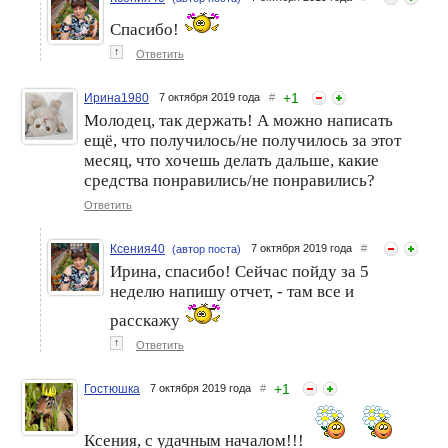
Спасибо!
↑
Ответить
+
1
Ирина1980
7 октября 2019 года
#
Молодец, так держать! А можно написать
ещё, что получилось/не получилось за этот
месяц, что хочешь делать дальше, какие
средства понравились/не понравились?
Ответить
Ксения40
7 октября 2019 года
#
(автор поста)
Ирина, спасибо! Сейчас пойду за 5
неделю напишу отчет, - там все и
расскажу
↑
Ответить
+
1
Гостюшка
7 октября 2019 года
#
Ксения, с удачным началом!!!