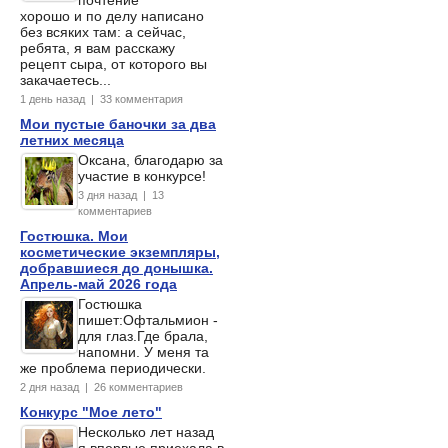
хорошо и по делу написано
без всяких там: а сейчас,
ребята, я вам расскажу
рецепт сыра, от которого вы
закачаетесь...
1 день назад | 33 комментария
Мои пустые баночки за два
летних месяца
Оксана, благодарю за
участие в конкурсе!
3 дня назад | 13
комментариев
Гостюшка. Мои
косметические экземпляры,
добравшиеся до донышка.
Апрель-май 2026 года
Гостюшка
пишет:Офтальмион -
для глаз.Где брала,
напомни. У меня та
же проблема периодически.
2 дня назад | 26 комментариев
Конкурс "Мое лето"
Несколько лет назад
я впервые приехала в