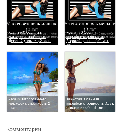
Ксения40 Осенний
Ксения40 Осенний
марафон стройности.
марафон стройности.
Дорогой дальнею)2 этап.
Дорогой дальнею) Отчет
№5
Zara19. Итог осеннего
Танистая. Осенний
марафона стройности 2
марафон стройности. Иду к
этап
стройной себе. Итоги.
Комментарии: