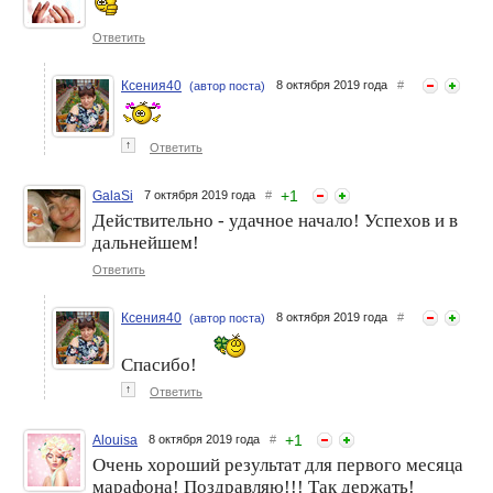
Ответить
Ксения40
8 октября 2019 года
#
(автор поста)
↑
Ответить
+
1
GalaSi
7 октября 2019 года
#
Действительно - удачное начало! Успехов и в
дальнейшем!
Ответить
Ксения40
8 октября 2019 года
#
(автор поста)
Спасибо!
↑
Ответить
+
1
Alouisa
8 октября 2019 года
#
Очень хороший результат для первого месяца
марафона! Поздравляю!!! Так держать!