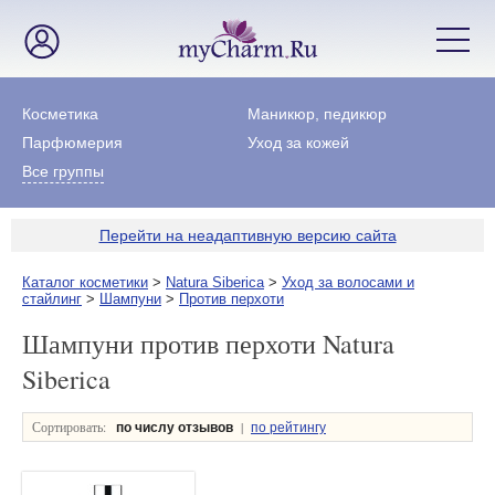
Косметика
Маникюр, педикюр
Парфюмерия
Уход за кожей
Все группы
Перейти на неадаптивную версию сайта
Каталог косметики
>
Natura Siberica
>
Уход за волосами и
стайлинг
>
Шампуни
>
Против перхоти
Шампуни против перхоти Natura
Siberica
Сортировать:
|
по числу отзывов
по рейтингу