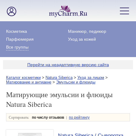
Косметика
Маникюр, педикюр
Парфюмерия
Уход за кожей
Все группы
Перейти на неадаптивную версию сайта
Каталог косметики
>
Natura Siberica
>
Уход за лицом
>
Матирование и антиакне
>
Эмульсии и флюиды
Матирующие эмульсии и флюиды
Natura Siberica
Сортировать:
|
по числу отзывов
по рейтингу
Natura Siberica / Сыворотка