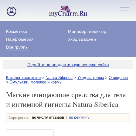
Косметика
Маникюр, педикюр
Парфюмерия
Уход за кожей
Все группы
Перейти на неадаптивную версию сайта
Каталог косметики
>
Natura Siberica
>
Уход за телом
>
Очищение
>
Эмульсии, молочко и кремы
Мягкие очищающие средства для тела
и интимной гигиены Natura Siberica
Сортировать:
|
по числу отзывов
по рейтингу