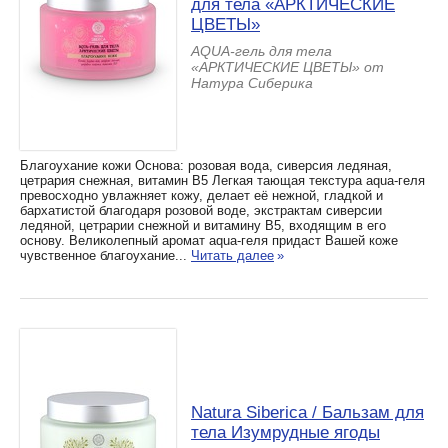
для тела «АРКТИЧЕСКИЕ
ЦВЕТЫ»
AQUA-гель для тела
«АРКТИЧЕСКИЕ ЦВЕТЫ» от
Натура Сиберика
Благоухание кожи Основа: розовая вода, сиверсия ледяная,
цетрария снежная, витамин В5 Легкая тающая текстура aqua-геля
превосходно увлажняет кожу, делает её нежной, гладкой и
бархатистой благодаря розовой воде, экстрактам сиверсии
ледяной, цетрарии снежной и витамину В5, входящим в его
основу. Великолепный аромат aqua-геля придаст Вашей коже
чувственное благоухание...
Читать далее
»
Natura Siberica / Бальзам для
тела Изумрудные ягоды