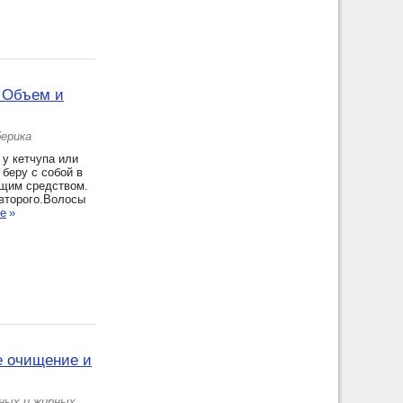
с Объем и
берика
 у кетчупа или
беру с собой в
ющим средством.
 второго.Волосы
ее
»
е очищение и
ьных и жирных