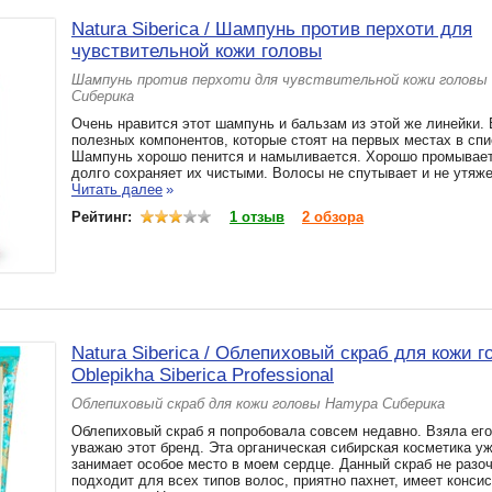
Natura Siberica / Шампунь против перхоти для
чувствительной кожи головы
Шампунь против перхоти для чувствительной кожи головы
Сиберика
Очень нравится этот шампунь и бальзам из этой же линейки. 
полезных компонентов, которые стоят на первых местах в спи
Шампунь хорошо пенится и намыливается. Хорошо промывает
долго сохраняет их чистыми. Волосы не спутывает и не утяже
Читать далее
»
Рейтинг:
1 отзыв
2 обзора
Natura Siberica / Облепиховый скраб для кожи 
Oblepikha Siberica Professional
Облепиховый скраб для кожи головы Натура Сиберика
Облепиховый скраб я попробовала совсем недавно. Взяла его
уважаю этот бренд. Эта органическая сибирская косметика у
занимает особое место в моем сердце. Данный скраб не разо
подходит для всех типов волос, приятно пахнет, имеет конси