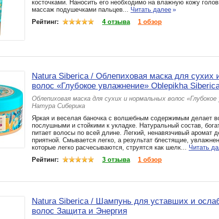
косточками. Наносить его необходимо на влажную кожу голов
массаж подушечками пальцев...
Читать далее
»
Рейтинг:
4 отзыва
1 обзор
Natura Siberica / Облепиховая маска для сухих
волос «Глубокое увлажнение» Oblepikha Siberica
Облепиховая маска для сухих и нормальных волос «Глубокое
Натура Сиберика
Яркая и веселая баночка с волшебным содержимым делает 
послушными и стойкими к укладке. Натуральный состав, бог
питает волосы по всей длине. Легкий, ненавязчивый аромат 
приятной. Смывается легко, а результат блестящие, увлажне
которые легко расчесываются, струятся как шелк...
Читать д
Рейтинг:
3 отзыва
1 обзор
Natura Siberica / Шампунь для уставших и осл
волос Защита и Энергия