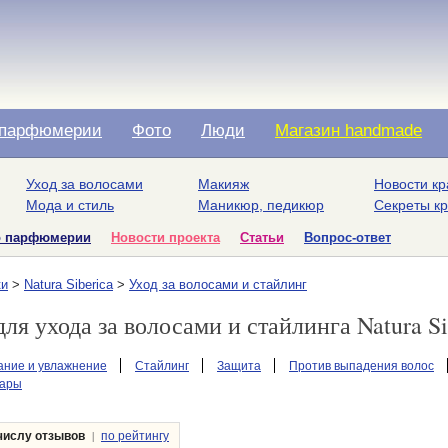
парфюмерии
Фото
Люди
Магазин handmade
Уход за волосами
Макияж
Новости кр
Мода и стиль
Маникюр, педикюр
Секреты к
о парфюмерии
Новости проекта
Статьи
Вопрос-ответ
ки
>
Natura Siberica
>
Уход за волосами и стайлинг
ля ухода за волосами и стайлинга Natura Si
ание и увлажнение
Стайлинг
Защита
Против выпадения волос
уары
|
числу отзывов
по рейтингу