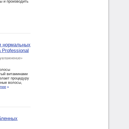
ы и производить
 и нормальных
 Professional
 увлажнение»
волосы
атый витаминами
делает процедуру
нные волосы,
алее
»
абленных