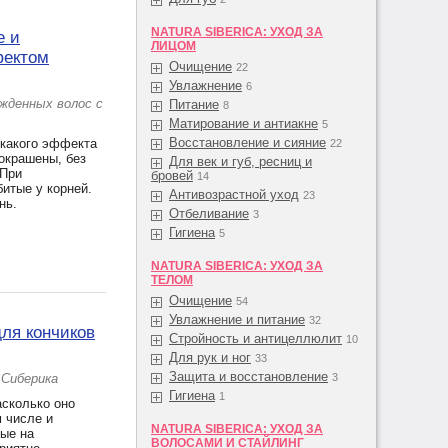
NATURA SIBERICA: УХОД ЗА
е и
ЛИЦОМ
фектом
Очищение
22
Увлажнение
6
жденных волос с
Питание
8
Матирование и антиакне
5
Восстановление и сияние
икакого эффекта
22
окрашены, без
Для век и губ, ресниц и
 При
бровей
14
итые у корней.
Антивозрастной уход
23
нь.
Отбеливание
3
Гигиена
5
NATURA SIBERICA: УХОД ЗА
ТЕЛОМ
Очищение
54
Увлажнение и питание
32
для кончиков
Стройность и антицеллюлит
10
Для рук и ног
33
Защита и восстановление
 Сиберика
3
Гигиена
1
асколько оно
м числе и
NATURA SIBERICA: УХОД ЗА
ные на
ВОЛОСАМИ И СТАЙЛИНГ