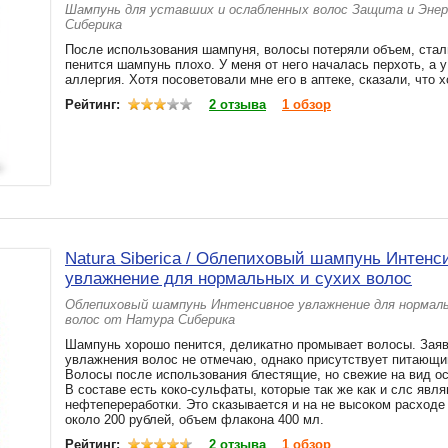
Шампунь для уставших и ослабленных волос Защита и Эне
Сиберика
После использования шампуня, волосы потеряли объем, стал
пенится шампунь плохо. У меня от него началась перхоть, а у
аллергия. Хотя посоветовали мне его в аптеке, сказали, что 
Рейтинг:
2 отзыва
1 обзор
Natura Siberica / Облепиховый шампунь Интенс
увлажнение для нормальных и сухих волос
Облепиховый шампунь Интенсивное увлажнение для нормаль
волос от Натура Сиберика
Шампунь хорошо пенится, деликатно промывает волосы. Зая
увлажнения волос не отмечаю, однако присутствует питающи
Волосы после использования блестящие, но свежие на вид ос
В составе есть коко-сульфаты, которые так же как и слс явл
нефтепереработки. Это сказывается и на не высоком расходе
около 200 рублей, объем флакона 400 мл.
Рейтинг:
2 отзыва
1 обзор