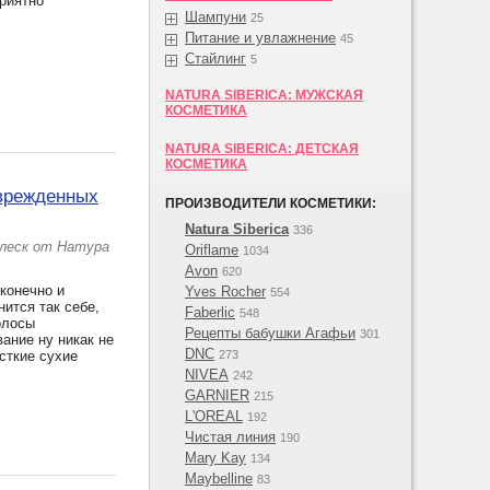
риятно
Шампуни
25
Питание и увлажнение
45
Стайлинг
5
NATURA SIBERICA: МУЖСКАЯ
КОСМЕТИКА
NATURA SIBERICA: ДЕТСКАЯ
КОСМЕТИКА
оврежденных
ПРОИЗВОДИТЕЛИ КОСМЕТИКИ:
Natura Siberica
336
Блеск от Натура
Oriflame
1034
Avon
620
конечно и
Yves Rocher
554
нится так себе,
Faberlic
548
олосы
Рецепты бабушки Агафьи
301
ание ну никак не
DNC
сткие сухие
273
NIVEA
242
GARNIER
215
L'OREAL
192
Чистая линия
190
Mary Kay
134
Maybelline
83