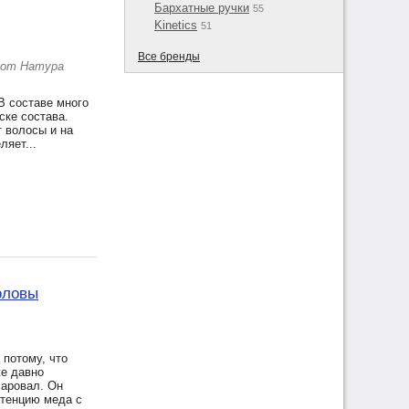
Бархатные ручки
55
Kinetics
51
Все бренды
 от Натура
В составе много
ске состава.
 волосы и на
ляет...
головы
 потому, что
же давно
чаровал. Он
стенцию меда с