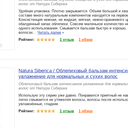
волос от Натура Сиберика
Удобная упаковка. Плотно закрывается. Объем большой и хват
составе много натуральным компонентов находится на первом
Консистенция нежная, не жидкая, мягкая, нежно-оранжевого ц
обалденный запах облепихи. Совсем маленькое количество 
одного использования. Смывается бальзам быстро и хорошо, 
волосах...
Читать далее
»
Рейтинг:
1 отзыв
1 обзор
Natura Siberica / Облепиховый бальзам интенси
увлажнение для нормальных и сухих волос
Облепиховый бальзам интенсивное увлажнение для нормальн
волос от Натура Сиберика
Использую эту серию уже давно. Понравился приятный не на
легко смывается не утяжеляя волосы, волосы после использ
увлажнённые, гладкие.
Рейтинг:
1 отзыв
1 обзор