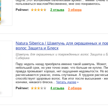
ощупь.Этот волшебный облепиховый аромат... мммм! Очень п
пользоваться маслом!Несомненно, мне оно понравилось.
Рейтинг:
2 отзыва
3 обзора
Natura Siberica / Шампунь для окрашенных и п
волос Защита и Блеск
Шампунь для окрашенных и поврежденных волос Защита и 
Сиберика
Пару недель назад приобрела именно такой шампунь. Может, 
небольшой срок, но уже точно знаю. что больше не куплю. Пе
правда промывает хорошо, нет ощущения недомытости. Но в
расчесываются ужасно, очень спутанные. А трудное расчесыв
способствует здоровью волос. Как итог после высыхания - же
кончики, никакого блеска...
Читать далее
»
Рейтинг:
4 отзыва
2 обзора