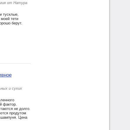
ргия от Натура
и тусклые,
 моей тети
хорошо берут.
ивное
ных и сухих
вленного
й фактор.
таются не долго.
яются продутом
 шампуня. Цена