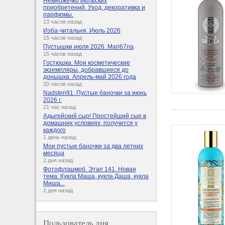
Немножечко июльских
приобретений. Уход, декоративка и
парфюмы.
13 часов назад
Изба-читальня. Июль 2026
15 часов назад
Пустышки июля 2026. Mari67na
15 часов назад
Гостюшка. Мои косметические
экземпляры, добравшиеся до
донышка. Апрель-май 2026 года
20 часов назад
Nadsten91. Пустые баночки за июнь
2026 г.
21 час назад
Адыгейский сыр! Простейший сыр в
домашних условиях, получится у
каждого
1 день назад
Мои пустые баночки за два летних
месяца
2 дня назад
Фотофлэшмоб. Этап 141. Новая
тема: Кукла Маша, кукла Даша, кукла
Миша...
2 дня назад
Пользователь дня