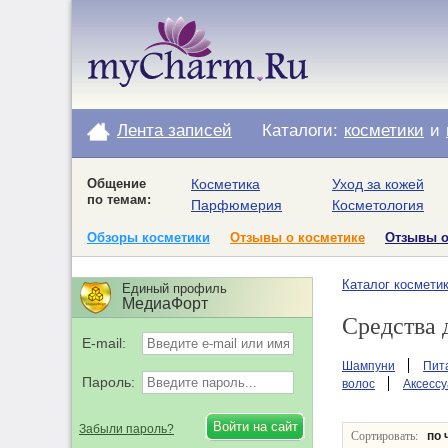
Лента записей
Каталоги:
косметики
и
Общение
Косметика
Уход за кожей
по темам:
Парфюмерия
Косметология
Обзоры косметики
Отзывы о косметике
Отзывы 
Каталог космети
Единый профиль
МедиаФорт
Средства д
E-mail:
Шампуни
Пит
Пароль:
волос
Аксесс
Забыли пароль?
Сортировать:
по 