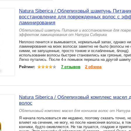
Natura Siberica / Облепиховый шампунь Питани
восстановление для поврежденных волос с эф
ламинирования
Облепиховый шампунь Питание и восстановление для повре
эффектом ламинирования от Натура Сиберика
Неплохо пенится и вымывается, нормальный запах, однако н
ламинирования на моих волосах заметно не было (волосы не 
химии, не запущенные, просто тонкие и ослабленные, блонд).
использовании волосы быстрее становились как грязные, приб
Легко путались. После 4-х помывок перешла на другой шампу
Рейтинг:
7 отзывов
2 обзора
Natura Siberica / Облепиховый комплекс масел 
волос
Облепиховый комплекс масел для кончиков волос от Натура
Я начала пользоваться им недавно, поэтому сказать точно, н
влияет на сечение, не могу, но после нанесения волосы, в то
кончики, будто оживляются. Не так пушатся, гладкие и прият