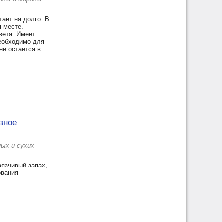
ает на долго. В
 месте.
вета. Имеет
необходимо для
не остается в
вное
ых и сухих
вязчивый запах,
ования