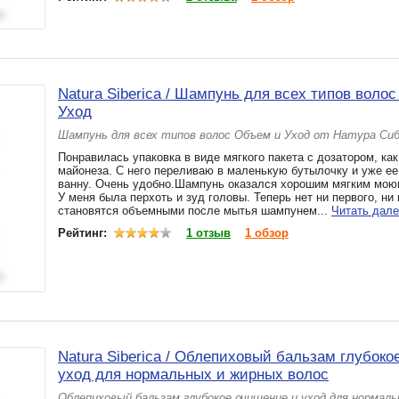
Natura Siberica / Шампунь для всех типов воло
Уход
Шампунь для всех типов волос Объем и Уход от Натура Си
Понравилась упаковка в виде мягкого пакета с дозатором, как
майонеза. С него переливаю в маленькую бутылочку и уже ее 
ванну. Очень удобно.Шампунь оказался хорошим мягким мо
У меня была перхоть и зуд головы. Теперь нет ни первого, ни
становятся объемными после мытья шампунем...
Читать дал
Рейтинг:
1 отзыв
1 обзор
Natura Siberica / Облепиховый бальзам глубоко
уход для нормальных и жирных волос
Облепиховый бальзам глубокое очищение и уход для нормал