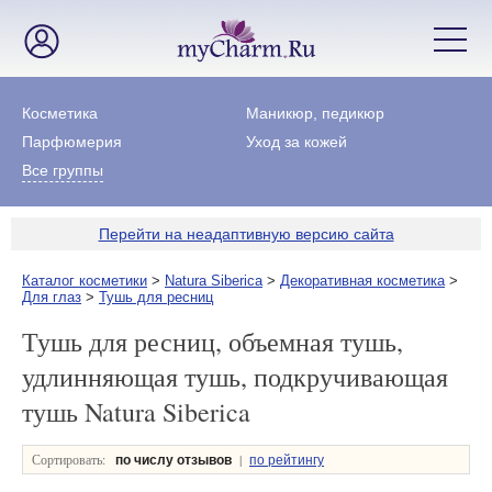
Косметика
Маникюр, педикюр
Парфюмерия
Уход за кожей
Все группы
Перейти на неадаптивную версию сайта
Каталог косметики
>
Natura Siberica
>
Декоративная косметика
>
Для глаз
>
Тушь для ресниц
Тушь для ресниц, объемная тушь,
удлинняющая тушь, подкручивающая
тушь Natura Siberica
Сортировать:
|
по числу отзывов
по рейтингу