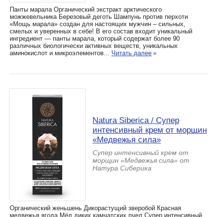
Панты марала Органический экстракт арктического
можжевельника Березовый деготь Шампунь против перхоти
«Мощь марала» создан для настоящих мужчин – сильных,
смелых и уверенных в себе! В его состав входит уникальный
ингредиент — панты марала, который содержат более 90
различных биологически активных веществ, уникальных
аминокислот и микроэлементов...
Читать далее
»
Natura Siberica / Супер
интенсивный крем от морщин
«Медвежья сила»
Супер интенсивный крем от
морщин «Медвежья сила» от
Натура Сиберика
Органический женьшень Дикорастущий зверобой Красная
медвежья ягода Мёд диких камчатских пчел Супер интенсивный