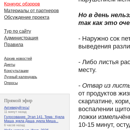
Конкурс обзоров
Материалы от партнеров
Но в день нель
Обсуждение проекта
так как это оч
Тур по сайту
- Наружно сок пе
Администрация
Правила
выведения разл
Архив новостей
- Либо листья р
Диеты
месту.
Консультации
Лунный календарь
Опросы
-
Отвар из лист
от продуктов жиз
Прямой эфир
скарлатине, кори
воспалении щитов
Активируйтесь!
11 минут назад
ложки измельчённ
Голосование. Этап 141. Тема : Кукла
Маша, кукла Даша, кукла Миша...
10-15 минут, ост
6 часов назад