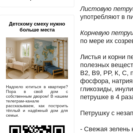
Листовую петру
употребляют в пи
Детскому смеху нужно
больше места
Корневую петру
по мере их созре
Листья и корни п
полезных вещест
В2, В9, РР, К, С
фосфора, натрия
Надоело ютиться в квартире?
гликозиды, инул
Пора в свой дом с
петрушке в 4 раз
собственным двором! В нашем
телеграм-канале
рассказываем, как построить
тёплый и надёжный дом для
Петрушку с неза
семьи.
- Свежая зелень 