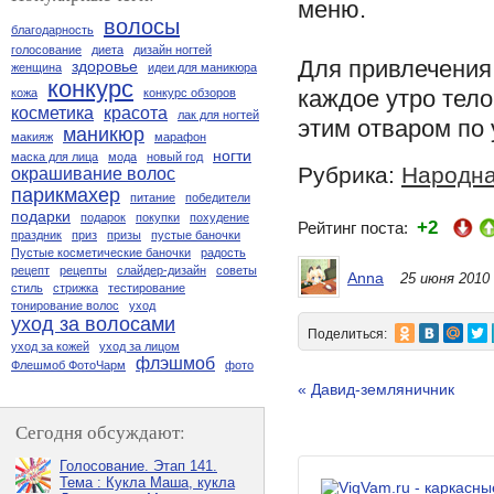
меню.
волосы
благодарность
голосование
диета
дизайн ногтей
Для привлечения
здоровье
женщина
идеи для маникюра
конкурс
каждое утро тел
кожа
конкурс обзоров
косметика
красота
лак для ногтей
этим отваром по 
маникюр
макияж
марафон
ногти
маска для лица
мода
новый год
Рубрика:
Народна
окрашивание волос
парикмахер
питание
победители
подарки
подарок
покупки
похудение
+2
Рейтинг поста:
праздник
приз
призы
пустые баночки
Пустые косметические баночки
радость
рецепт
рецепты
слайдер-дизайн
советы
Anna
25 июня 2010
стиль
стрижка
тестирование
тонирование волос
уход
уход за волосами
Поделиться:
уход за кожей
уход за лицом
флэшмоб
Флешмоб ФотоЧарм
фото
« Давид-земляничник
Сегодня обсуждают:
Голосование. Этап 141.
Тема : Кукла Маша, кукла