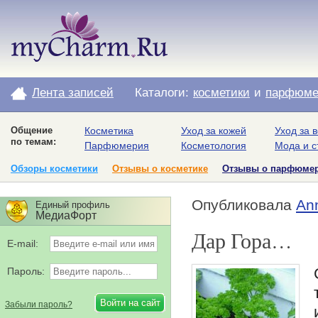
Лента записей
Каталоги:
косметики
и
парфюме
Общение
Косметика
Уход за кожей
Уход за 
по темам:
Парфюмерия
Косметология
Мода и с
Обзоры косметики
Отзывы о косметике
Отзывы о парфюме
Опубликовала
An
Единый профиль
МедиаФорт
Дар Гора…
E-mail:
Пароль:
Забыли пароль?