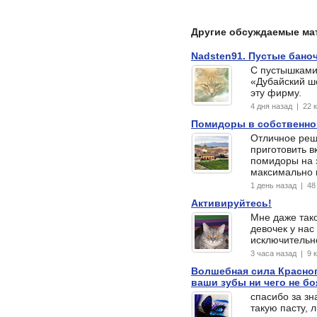
Другие обсуждаемые ма
Nadsten91. Пустые баноч
С пустышками!
«Дубайский ш
эту фирму.
4 дня назад | 22
Помидоры в собственно
Отличное реш
приготовить 
помидоры на з
максимально 
1 день назад | 4
Активируйтесь!
Мне даже тако
девочек у нас
исключительн
3 часа назад | 9
Волшебная сила Красног
ваши зубы ни чего не б
спасибо за зн
такую пасту, 