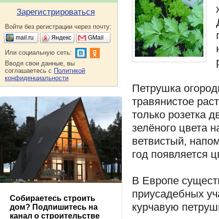
Зарегистрироваться
Войти без регистрации через почту:
mail.ru
Яндекс
GMail
Или социальную сеть:
Вводя свои данные, вы
соглашаетесь с
Политикой
конфиденциальности
Петрушка огород
травянистое раст
только розетка 
зелёного цвета н
ветвистый, напо
год появляется ц
В Европе существ
приусадебных уч
Собираетесь строить
курчавую петруш
дом? Подпишитесь на
канал о строительстве