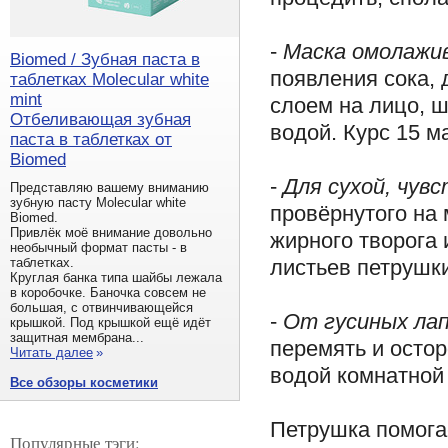
-
Маска омолаж
Biomed / Зубная паста в
появления сока, 
таблетках Molecular white
mint
слоем на лицо, ш
Отбеливающая зубная
водой. Курс 15 м
паста в таблетках от
Biomed
-
Для сухой, чув
Представляю вашему вниманию
зубную пасту Molecular white
провёрнутого на
Biomed.
Привлёк моё внимание довольно
жирного творога 
необычный формат пасты - в
листьев петрушки
таблетках.
Круглая банка типа шайбы лежала
в коробочке. Баночка совсем не
большая, с отвинчивающейся
-
От гусиных лап
крышкой. Под крышкой ещё идёт
защитная мембрана...
перемять и остор
Читать далее
»
водой комнатной
Все обзоры косметики
Петрушка помог
Популярные тэги: