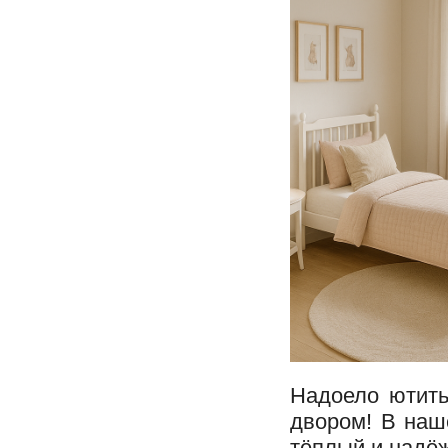
Надоело ютить
двором! В наш
тёплый и надё