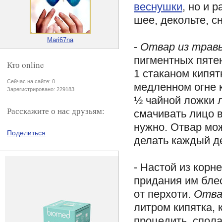
веснушки
, но и 
шее, декольте, с
Mari67na
-
Отвар из трав
пигментных пятен
Кто online
1 стаканом кипят
Сейчас на сайте: 0
медленном огне к
Зарегистрировано: 229183
½ чайной ложки 
Расскажите о нас друзьям:
смачивать лицо в
нужно. Отвар мож
Поделиться
делать каждый д
- Настой из корн
придания им блес
от перхоти.
Отва
литром кипятка, 
процедить, спол