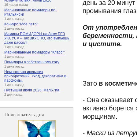
Изба-читальня. Июль 2026
день за 20 минут
16 часов назад
промывания глаз
Маринованные помидоры по-
итальянски
1 день назад
Конкурс "Мое лето"
От употреблен
1 день назад
беременности, 
Мамины ПОМИДОРЫ на Зиму БЕЗ
УКСУСА – Так ВКУСНО, что выпьешь
и цистите.
даже рассол!
1 день назад
Маринованные помидоры "Класс!"
1 день назад
Помидоры в собственному соку
1 день назад
Немножечко июльских
приобретений. Уход, декоративка и
парфюмы.
Зато
в косметич
1 день назад
Пустышки июля 2026. Mari67na
2 дня назад
- Она оказывает
активно борется
Пользователь дня
морщинам.
-
Маски из петр