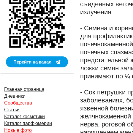
съеденных веточ
излучения.
- Семена и коре
для профилактики
почечнокаменной
почечных спазмах
предстательной 
Перейти на канал
ложки семян зали
принимают по ¼ с
Главная страница
- Сок петрушки 
Дневники
заболеваниях, бо
Сообщества
язвенной болезни
Статьи
желчнокаменной 
Каталог косметики
нерва, роговой о
Каталог парфюмерии
Новые фото
нарушением мен