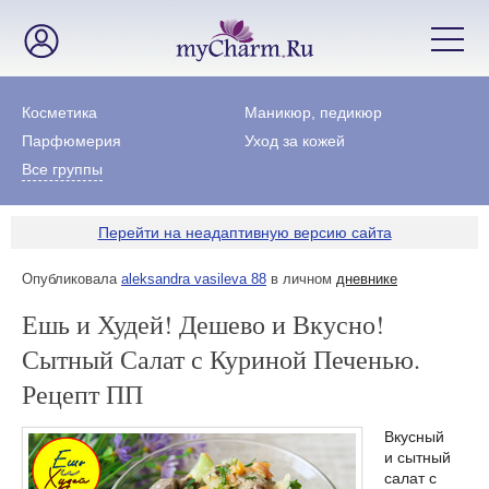
Косметика
Маникюр, педикюр
Парфюмерия
Уход за кожей
Все группы
Перейти на неадаптивную версию сайта
Опубликовала
aleksandra vasileva 88
в личном
дневнике
Ешь и Худей! Дешево и Вкусно!
Сытный Салат с Куриной Печенью.
Рецепт ПП
Вкусный
и сытный
салат с