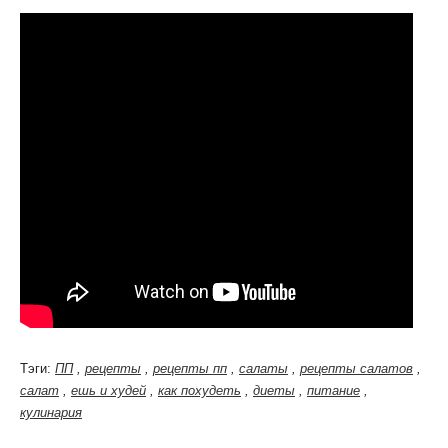
Тэги:
ПП
,
рецепты
,
рецепты пп
,
салаты
,
рецепты салатов
,
салат
,
ешь и худей
,
как похудеть
,
диеты
,
питание
,
кулинария