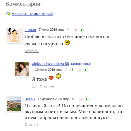
Комментарии:
Написать комментарий
nruban
7 июля 2019 года
#
Люблю в салатах сочетание соленого и
Ешь и Худей!
Ешь и Худей! Пирог-Улитка
свежего огурчика
Умопомрачительно
из Лаваша с Капустой и
Вкусное Блюдо с Двумя
Куриным Фаршем. ПП
Ответить
Великолепными
Рецепт
Начинками! Рецепт ПП
aleksandra vasileva 88
(автор поста)
+
1
10 июля 2019 года
#
Я тоже
↑
Ответить
Bella8
17 декабря 2025 года
#
Ешь и Худей! Вкусный Суп
Отличный салат! Он получается максимально
Ешь и Худей! Идеальный
к Обеду! Борщ с Красной
Салат к Ужину. Вкус и
вкусным и питательным. Мне нравится то, что
Фасолью на Курином
Польза. ПП Рецепт
в нем собраны очень простые продукты.
Бульоне. Рецепты ПП
Ответить