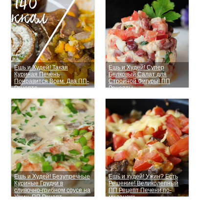
Ешь и Худей! Такая
Ешь и Худей! Супер
Куриная Печень
Белковый Салат для
Понравится Всем. Два ПП-
Стройной Фигуры! ПП
Рецепта
Рецепты
Ешь и Худей! Безупречные
Ешь и худей! Ужин? Есть
Куриные Грудки в
Решение! Великолепный
сливочно-грибном соусе на
ПП Рецепт Печени по-
Ужин. ПП Рецепт
милански