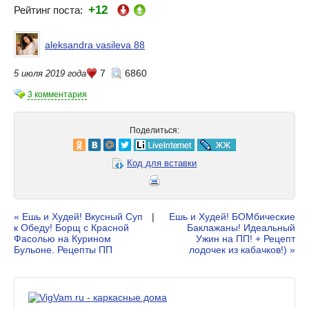
+12
Рейтинг поста:
aleksandra vasileva 88
7
6860
5 июля 2019 года
3 комментария
Поделиться:
Код для вставки
« Ешь и Худей! Вкусный Суп
|
Ешь и Худей! БОМбические
к Обеду! Борщ с Красной
Баклажаны! Идеальный
Фасолью на Курином
Ужин на ПП! + Рецепт
Бульоне. Рецепты ПП
лодочек из кабачков!) »