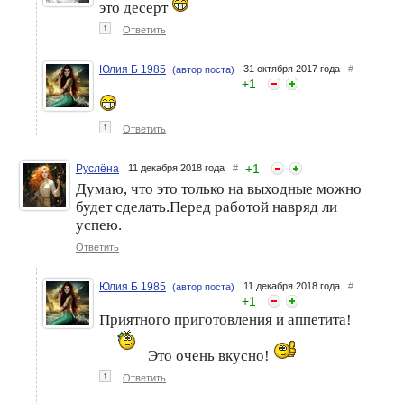
это десерт
↑
Ответить
Юлия Б 1985
31 октября 2017 года
#
(автор поста)
+
1
↑
Ответить
+
1
Руслёна
11 декабря 2018 года
#
Думаю, что это только на выходные можно
будет сделать.Перед работой навряд ли
успею.
Ответить
Юлия Б 1985
11 декабря 2018 года
#
(автор поста)
+
1
Приятного приготовления и аппетита!
Это очень вкусно!
↑
Ответить