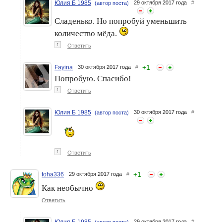
Юлия Б 1985
29 октября 2017 года
#
(автор поста)
Сладенько. Но попробуй уменьшить
количество мёда.
↑
Ответить
+
1
Fayina
30 октября 2017 года
#
Попробую. Спасибо!
↑
Ответить
Юлия Б 1985
30 октября 2017 года
#
(автор поста)
↑
Ответить
+
1
toha336
29 октября 2017 года
#
Как необычно
Ответить
29 октября 2017 года
#