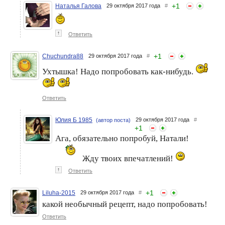
+
1
Наталья Галова
29 октября 2017 года
#
↑
Ответить
+
1
Chuchundra88
29 октября 2017 года
#
Ухтышка! Надо попробовать как-нибудь.
Ответить
Юлия Б 1985
29 октября 2017 года
#
(автор поста)
+
1
Ага, обязательно попробуй, Натали!
Жду твоих впечатлений!
↑
Ответить
+
1
Liluha-2015
29 октября 2017 года
#
какой необычный рецепт, надо попробовать!
Ответить