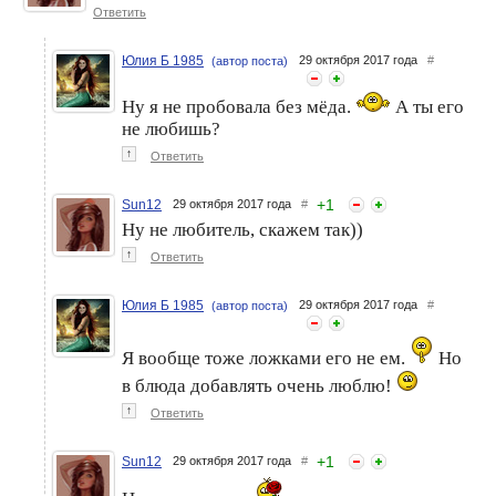
Ответить
Юлия Б 1985
29 октября 2017 года
#
(автор поста)
Ну я не пробовала без мёда.
А ты его
не любишь?
↑
Ответить
+
1
Sun12
29 октября 2017 года
#
Ну не любитель, скажем так))
↑
Ответить
Юлия Б 1985
29 октября 2017 года
#
(автор поста)
Я вообще тоже ложками его не ем.
Но
в блюда добавлять очень люблю!
↑
Ответить
+
1
Sun12
29 октября 2017 года
#