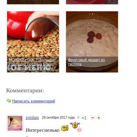
МОЖНО в ПОСТ! Большая
Фруктовый десерт из
Подборка Постных Блюд
творога
на Завтрак, Обед, Ужин и
Десерт! Ешь и Худей!
Комментарии:
Написать комментарий
+
1
zolotaia
29 октября 2017 года
#
Всем на завтрак! Румяные
Быстрые трубочки к
Интересненько
сырники в духовке
завтраку