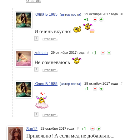
Ответить
Юлия Б 1985
29 октября 2017 года
#
(автор поста)
+
1
И очень вкусно!
↑
Ответить
+
1
zolotaia
29 октября 2017 года
#
Творожный десерт
Сэндвичи на яичнице -
Не сомневаюсь
быстрый завтрак.
↑
Ответить
Юлия Б 1985
29 октября 2017 года
#
(автор поста)
+
1
↑
Ответить
+
1
Sun12
29 октября 2017 года
#
Прикольно! А если мед не добавлять...