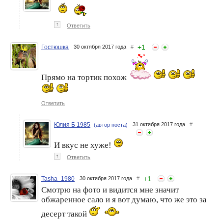
↑
Ответить
+
1
Гостюшка
30 октября 2017 года
#
Прямо на тортик похож
Ответить
Юлия Б 1985
31 октября 2017 года
#
(автор поста)
И вкус не хуже!
↑
Ответить
+
1
Tasha_1980
30 октября 2017 года
#
Смотрю на фото и видится мне значит
обжаренное сало и я вот думаю, что же это за
десерт такой