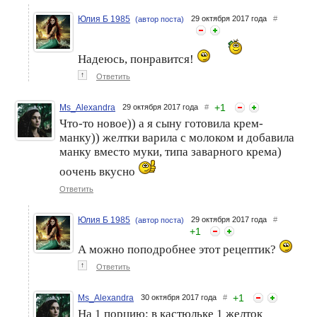
Юлия Б 1985
29 октября 2017 года
#
(автор поста)
Надеюсь, понравится!
↑
Ответить
+
1
Ms_Alexandra
29 октября 2017 года
#
Что-то новое)) а я сыну готовила крем-
манку)) желтки варила с молоком и добавила
манку вместо муки, типа заварного крема)
оочень вкусно
Ответить
Юлия Б 1985
29 октября 2017 года
#
(автор поста)
+
1
А можно поподробнее этот рецептик?
↑
Ответить
+
1
Ms_Alexandra
30 октября 2017 года
#
На 1 порцию: в кастюльке 1 желток