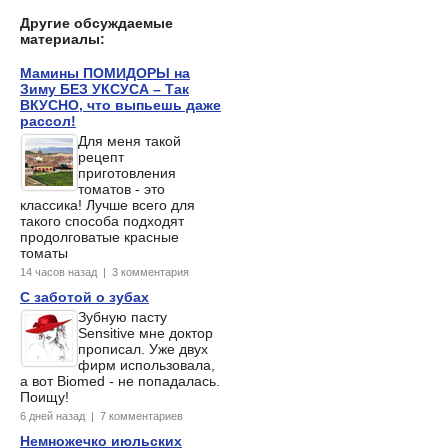
Другие обсуждаемые
материалы:
Мамины ПОМИДОРЫ на
Зиму БЕЗ УКСУСА – Так
ВКУСНО, что выпьешь даже
рассол!
Для меня такой
рецепт
приготовления
томатов - это
классика! Лучше всего для
такого способа подходят
продолговатые красные
томаты
14 часов назад | 3 комментария
С заботой о зубах
Зубную пасту
Sensitive мне доктор
прописал. Уже двух
фирм использовала,
а вот Biomed - не попадалась.
Поищу!
6 дней назад | 7 комментариев
Немножечко июльских