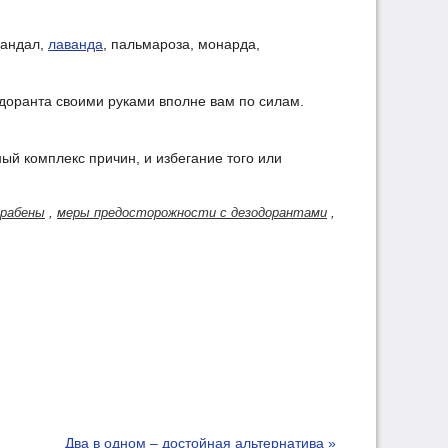
сандал,
лаванда
, пальмароза, монарда,
одоранта своими руками вполне вам по силам.
ый комплекс причин, и избегание того или
арабены
,
меры предосторожности с дезодорантами
,
Два в одном – достойная альтернатива »