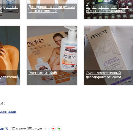
одоранты -
Дезодорант своими руками
Подходит ли дезодорант
?
– это возможно?
«Главный» женщинам?
Растяжкам - бой!
Очень эффективный
достаточно
дезодорант от Payot
и:
ментарий
ай76
12 апреля 2015 года
#