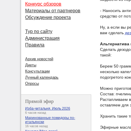
Конкурс обзоров
- Наносить ант
Материалы от партнеров
средство от пот
Обсуждение проекта
Ну, а если вы 
Тур по сайту
вам сделать
де
Администрация
Альтернатива
Правила
Сделать дезодо
такой:
Архив новостей
Диеты
Берем 50 грамм
Консультации
несколько капе
подогретого кок
Лунный календарь
Опросы
Можно приготов
Состав: пчелины
Растапливаем в
Прямой эфир
оставляем для 
Изба-читальня. Июль 2026
6 часов назад
Хранить такие 
Маринованные помидоры по-
итальянски
16 часов назад
Эфирные масла,