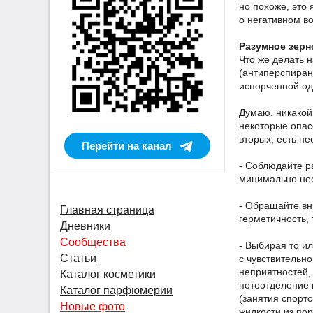
но похоже, это
о негативном во
Разумное зерн
Что же делать 
(антиперспиран
испорченной о
Думаю, никакой
некоторые опасе
вторых, есть не
Перейти на канал
- Соблюдайте р
минимально нео
- Обращайте вн
Главная страница
герметичность,
Дневники
Сообщества
- Выбирая то и
Статьи
с чувствительн
неприятностей,
Каталог косметики
потоотделение 
Каталог парфюмерии
(занятия спорт
Новые фото
жидкости из пор