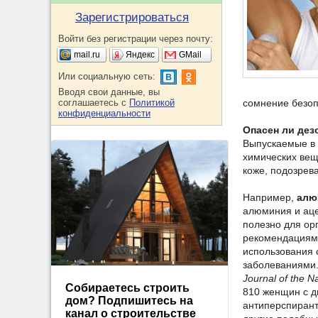
Зарегистрироваться
Войти без регистрации через почту:
mail.ru
Яндекс
GMail
Или социальную сеть:
Вводя свои данные, вы
соглашаетесь с
Политикой
сомнение безоп
конфиденциальности
Опасен ли дезо
Выпускаемые в 
химических вещ
коже, подозрев
Например,
алю
алюминия и аце
полезно для ор
рекомендациями
использования 
заболеваниями. 
Journal of the Na
Собираетесь строить
810 женщин с д
дом? Подпишитесь на
антиперспирант
канал о строительстве