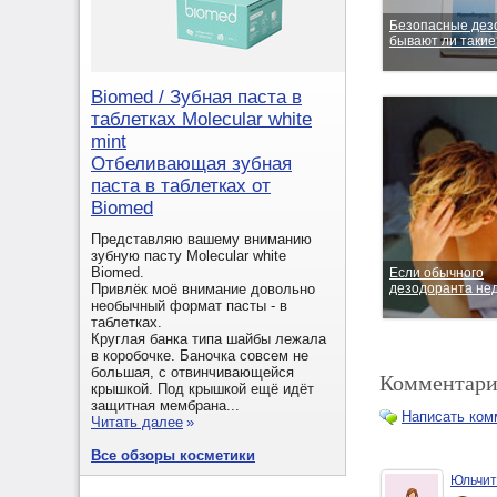
Безопасные дез
бывают ли такие
Biomed / Зубная паста в
таблетках Molecular white
mint
Отбеливающая зубная
паста в таблетках от
Biomed
Представляю вашему вниманию
зубную пасту Molecular white
Biomed.
Если обычного
дезодоранта не
Привлёк моё внимание довольно
необычный формат пасты - в
таблетках.
Круглая банка типа шайбы лежала
в коробочке. Баночка совсем не
большая, с отвинчивающейся
Комментари
крышкой. Под крышкой ещё идёт
защитная мембрана...
Написать ком
Читать далее
»
Все обзоры косметики
Юльчит