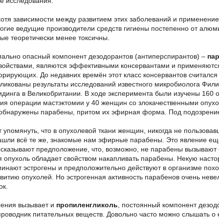
е исследования.
хотя зависимости между развитием этих заболеваний и применен
ногие ведущие производители средств гигиены постепенно от алюм
рые теоретически менее токсичны.
иально опасный компонент дезодорантов (антиперспирантов) –
па
ойствами, являются эффективными консервантами и применяются в
дорирующих. До недавних времён этот класс консервантов считался
бликованы результаты исследований известного микробиолога Фил
идинга в Великобритании. В ходе эксперимента были изучены 160 
ия операции мастэктомии у 40 женщин со злокачественными опухо
обнаружены парабены, притом их эфирная форма. Под подозрение
т упомянуть, что в опухолевой ткани женщин, никогда не пользов
ашли всё те же, знакомые нам эфирные парабены. Это явление ещ
сказывают предположение, что, возможно, не парабены вызывают 
 опухоль обладает свойством накапливать парабены. Некую настор
минают эстрогены и предположительно действуют в организме пох
витию опухолей. Но эстрогенная активность парабенов очень невел
ок.
сения вызывает и
пропиленгликоль
, постоянный компонент дезод
проводник питательных веществ. Довольно часто можно слышать о