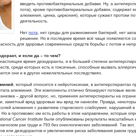
вводить противобактериальные добавки. Ну, а антипер
пота), кроме противобактериальных добавок, содержат 
алюминия, цинка, циркония), которые сужают протоки по
деятельность.
Нет
пота
, нет среды для размножения бактерий, нет запа
решение. Но в последнее время всё чаще появляются со
асность для здоровья современных средств борьбы с потом и неп
дорант, и если да – то чем?
настоящее время дезодоранты, и в большей степени антиперспир
еств, среди которых есть и токсичные, способные вызвать аллерги
аются они и в других нежелательных последствиях.
миний
, который относится к нейротоксинам, в антиперсперантах 
тата алюминия. Эти компоненты отлично блокируют потовые железы
ганизма – другой вопрос, но, применяя антиперспиранты на ограни
, заметный вред здоровью мы вряд ли нанесём. Правда, некотор
солей алюминия с развитием старческого слабоумия, нарушений в 
Но в противовес им есть работы в этом направлении, которые опро
tional Cancer Institute
были опубликованы результаты масштабных и
иагнозом рак груди и 793 без онкологических заболеваний. Так вот
ов или дезодорантов и увеличением риска заболевания раком груди