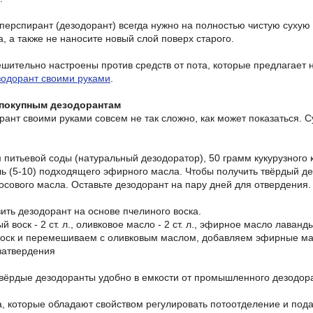
иперспирант (дезодорант) всегда нужно на полностью чистую сухую
а, а также не наносите новый слой поверх старого.
решительно настроены против средств от пота, которые предлагает
зодорант своими руками
.
 покупным дезодорантам
рант своими руками совсем не так сложно, как может показаться. 
 питьевой соды (натуральный дезодоратор), 50 грамм кукурузного
ль (5-10) подходящего эфирного масла. Чтобы получить твёрдый дез
осового масла. Оставьте дезодорант на пару дней для отвердения.
ить дезодорант на основе пчелиного воска.
й воск - 2 ст. л., оливковое масло - 2 ст. л., эфирное масло лаванды
оск и перемешиваем с оливковым маслом, добавляем эфирные ма
затвердения
твёрдые дезодоранты удобно в емкости от промышленного дезодор
 которые обладают свойством регулировать потоотделение и пода