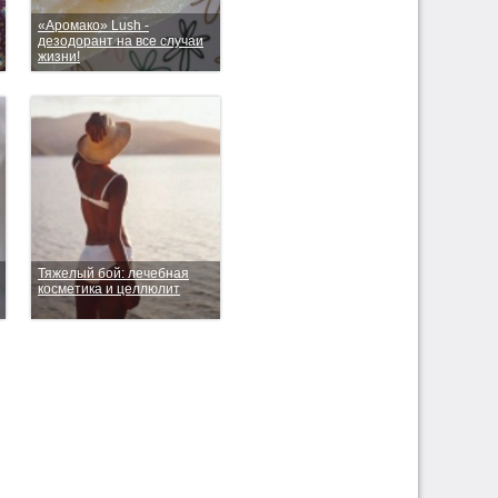
«Аромако» Lush -
дезодорант на все случаи
жизни!
Тяжелый бой: лечебная
косметика и целлюлит