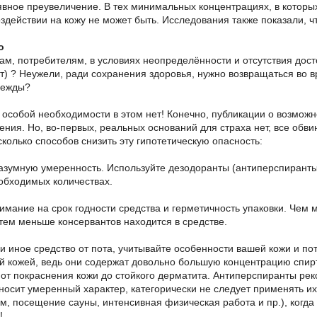
 явное преувеличение. В тех минимальных концентрациях, в которы
здействии на кожу не может быть. Исследования также показали, ч
о
нам, потребителям, в условиях неопределённости и отсутствия дос
т) ? Неужели, ради сохранения здоровья, нужно возвращаться во
дежды?
 особой необходимости в этом нет! Конечно, публикации о возмож
ния. Но, во-первых, реальных оснований для страха нет, все обвин
сколько способов снизить эту гипотетическую опасность:
азумную умеренность. Используйте дезодоранты (антиперспиранты) т
бходимых количествах.
имание на срок годности средства и герметичность упаковки. Чем 
 тем меньше консервантов находится в средстве.
ли иное средство от пота, учитывайте особенности вашей кожи и п
ой кожей, ведь они содержат довольно большую концентрацию спир
 от покраснения кожи до стойкого дерматита. Антиперспиранты рек
носит умеренный характер, категорически не следует применять и
ом, посещение сауны, интенсивная физическая работа и пр.), когд
!