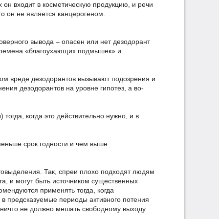
х он входит в косметическую продукцию, и речи
то он не является канцерогеном.
товерного вывода – опасен или нет дезодорант
 времена «благоухающих подмышек» и
ном вреде дезодорантов вызывают подозрения и
ения дезодорантов на уровне гипотез, а во-
огда, когда это действительно нужно, и в
меньше срок годности и чем выше
отовыделения. Так, спреи плохо подходят людям
та, и могут быть источником существенных
омендуются применять тогда, когда
х в предсказуемые периоды активного потения
а ничто не должно мешать свободному выходу