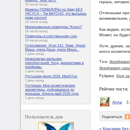
Конкурс "Мое лето"
герань, кипарис
18 часов назад
Мамины ПОМИДОРЫ на Зиму БЕЗ
Отличными прот
УКСУСА – Так ВКУСНО, что выпьешь
даже рассол!
можжевельник, 
18 часов назад
Маринованные помидоры "Класс!"
Как видим, есл
18 часов назад
Может, он буде
Помидоры в собственному соку
18 часов назад
Хотя, думаю, з
Голосование. Этап 141. Тема : Кукла
Маша, кукла Даша, кукла Миша...
иного косметич
1 день назад
Немножечко июльских
Тэги:
дезодоран
приобретений. Уход, декоративка и
парфюмы.
дезодорант свои
1 день назад
Рубрика:
Уход за
Пустышки июля 2026. Mari67na
1 день назад
Гостюшка. Мои косметические
Рейтинг поста
экземпляры, добравшиеся до
донышка. Апрель-май 2026 года
1 день назад
Anna
3 
Пользователь дня
Поделиться:
« Красивая без