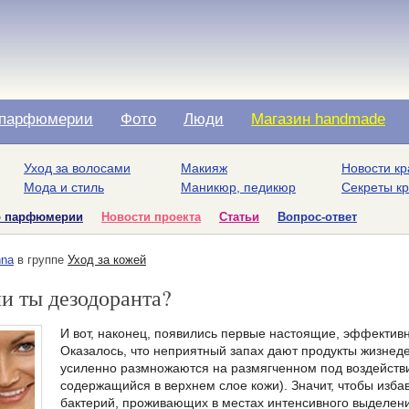
парфюмерии
Фото
Люди
Магазин handmade
Уход за волосами
Макияж
Новости кр
Мода и стиль
Маникюр, педикюр
Секреты к
о парфюмерии
Новости проекта
Статьи
Вопрос-ответ
na
в группе
Уход за кожей
и ты дезодоранта?
И вот, наконец, появились первые настоящие, эффекти
Оказалось, что неприятный запах дают продукты жизнед
усиленно размножаются на размягченном под воздействие
содержащийся в верхнем слое кожи). Значит, чтобы избав
бактерий, проживающих в местах интенсивного выделени