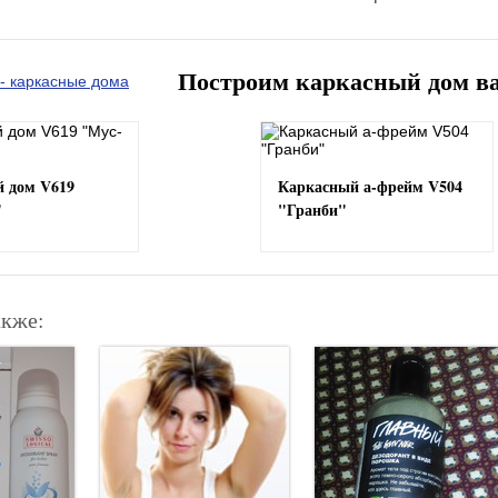
Построим каркасный дом в
 дом V619
Каркасный а-фрейм V504
"
"Гранби"
акже: