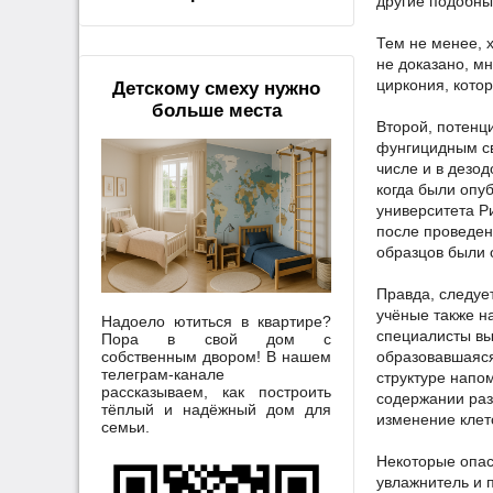
другие подобны
Тем не менее, 
не доказано, м
циркония, кото
Детскому смеху нужно
больше места
Второй, потенц
фунгицидным св
числе и в дезо
когда были опу
университета Р
после проведен
образцов были 
Правда, следуе
учёные также н
Надоело ютиться в квартире?
специалисты вы
Пора в свой дом с
собственным двором! В нашем
образовавшаяся
телеграм-канале
структуре напо
рассказываем, как построить
содержании раз
тёплый и надёжный дом для
изменение клет
семьи.
Некоторые опа
увлажнитель и 