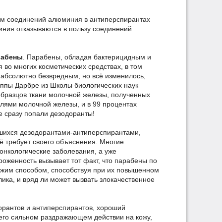
ием соединений алюминия в антиперспирантах
иния отказываются в пользу соединений
рабены
. Парабены, обладая бактерицидным и
о многих косметических средствах, в том
 абсолютно безвредным, но всё изменилось,
иппы Дарбре из Школы биологических наук
образцов ткани молочной железы, полученных
лями молочной железы, и в 99 процентах
 сразу попали дезодоранты!
авшихся дезодорантами-антиперспирантами,
ё требует своего объяснения. Многие
онкологические заболевания, а уже
оженность вызывает тот факт, что парабены по
ожим способом, способствуя при их повышенном
ика, и вряд ли может вызвать злокачественное
орантов и антиперспирантов, хороший
 его сильном раздражающем действии на кожу,