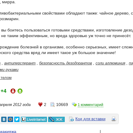
, мирра.
ивобактериальными свойствами обладают также: чайное дерево, 
розмарин.
и вы боитесь пользоваться готовыми средствами, изготовление дез
т не таким эффективным, но вреда здоровью уж точно не принесёт.
арождение болезней в организме, особенно серьезных, имеет сложн
еского средства вряд ли имеет такое уж большое значение!
т
,
антиперсперант
,
безопасность дезодорантов
,
соли аллюминия
,
п
ми руками
 телом
+4
:
2
10669
апреля 2012 года
1 комментарий
Код для вставки
 макияжа
|