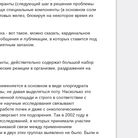
спиранты (следующий шаг в решении проблемы
еще специальные компоненты (в основном соли
товых желез, блокируя на некоторое время их
ха - вот такое, можно сказать, кардинальное
общения и публикации, в которых ставится под
риятным запахом.
анты, действительно содержат большой набор
ческие реакции в организме, раздражения на
применяется в основном в виде хлоргидрата
, не давая выделяться поту. Насколько это
ченной площади и строго в соответствии с
ые научные исследования связывают
работе почек и даже с онкологическими
вергают эти подозрения. Так в 2002 году в
сследований, в которых принимали участие
, никакой связи между применением
 в двух этих группах выявлено не было. Были и