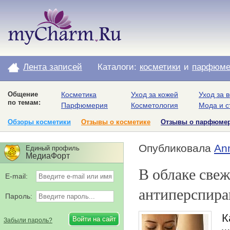
Лента записей
Каталоги:
косметики
и
парфюме
Общение
Косметика
Уход за кожей
Уход за 
по темам:
Парфюмерия
Косметология
Мода и с
Обзоры косметики
Отзывы о косметике
Отзывы о парфюме
Опубликовала
An
Единый профиль
МедиаФорт
В облаке свеж
E-mail:
антиперспир
Пароль:
К
Забыли пароль?