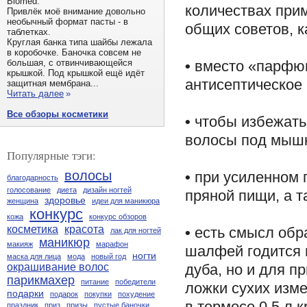
Biomed.
количествах прим
Привлёк моё внимание довольно
необычный формат пасты - в
общих советов, 
таблетках.
Круглая банка типа шайбы лежала
в коробочке. Баночка совсем не
•
вместо «парфюм
большая, с отвинчивающейся
крышкой. Под крышкой ещё идёт
антисептическое
защитная мембрана...
Читать далее
»
Все обзоры косметики
•
чтобы избежать
волосы под мыш
Популярные тэги:
волосы
•
при усиленном 
благодарность
голосование
диета
дизайн ногтей
пряной пищи, а т
здоровье
женщина
идеи для маникюра
конкурс
кожа
конкурс обзоров
косметика
красота
•
есть смысл обр
лак для ногтей
маникюр
макияж
марафон
шалфей годится н
ногти
маска для лица
мода
новый год
дуба, но и для п
окрашивание волос
парикмахер
питание
победители
ложки сухих изм
подарки
подарок
покупки
похудение
в термосе 0,5 л к
праздник
приз
призы
пустые баночки