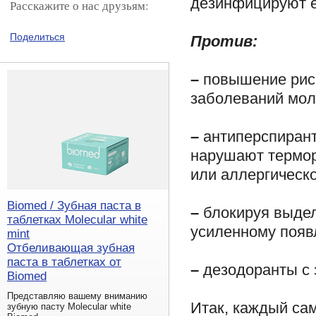
дезинфицируют е
Расскажите о нас друзьям:
Поделиться
Против:
–
повышение риск
заболеваний мол
–
антиперспирант
нарушают термор
или аллергическо
Biomed / Зубная паста в
–
блокируя выдел
таблетках Molecular white
усиленному появл
mint
Отбеливающая зубная
паста в таблетках от
–
дезодоранты с 
Biomed
Представляю вашему вниманию
Итак, каждый сам
зубную пасту Molecular white