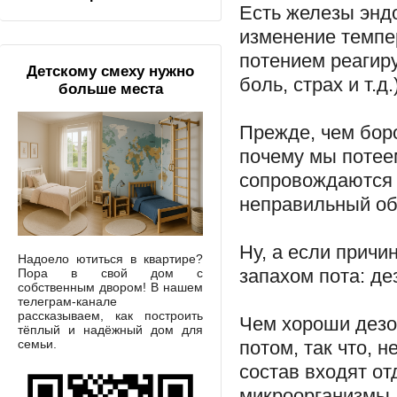
Есть железы эндо
изменение темпе
потением реагир
Детскому смеху нужно
боль, страх и т.д.)
больше места
Прежде, чем боро
почему мы потее
сопровождаются 
неправильный об
Ну, а если причи
Надоело ютиться в квартире?
запахом пота: д
Пора в свой дом с
собственным двором! В нашем
телеграм-канале
рассказываем, как построить
Чем хороши дезо
тёплый и надёжный дом для
семьи.
потом, так что, 
состав входят о
микроорганизмы,