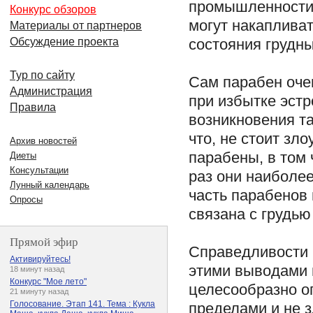
промышленности, 
Конкурс обзоров
могут накапливат
Материалы от партнеров
состояния грудны
Обсуждение проекта
Тур по сайту
Сам парабен очен
Администрация
при избытке эстр
Правила
возникновения т
что, не стоит зл
Архив новостей
парабены, в том 
Диеты
Консультации
раз они наиболее
Лунный календарь
часть парабенов
Опросы
связана с грудь
Прямой эфир
Справедливости р
Активируйтесь!
этими выводами м
18 минут назад
Конкурс "Мое лето"
целесообразно о
21 минуту назад
Голосование. Этап 141. Тема : Кукла
пределами и не 