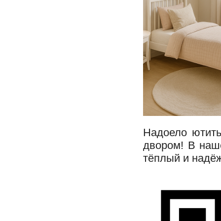
Надоело ютить
двором! В наш
тёплый и надё