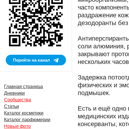
часто компонент
раздражение кож
дезодоранты без
Антиперспиранты
соли алюминия, р
закрывают проток
Перейти на канал
нескольких часов,
Задержка потоот
физических и эм
Главная страница
подмышек.
Дневники
Сообщества
Статьи
Есть и ещё одно
Каталог косметики
медицинских изд
Каталог парфюмерии
консерванты, ко
Новые фото