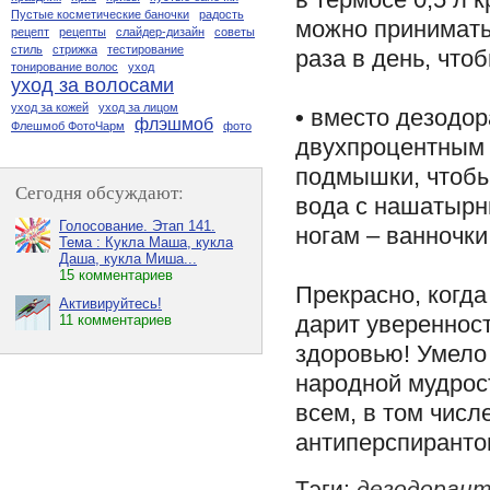
Пустые косметические баночки
радость
можно принимать
рецепт
рецепты
слайдер-дизайн
советы
стиль
стрижка
тестирование
раза в день, что
тонирование волос
уход
уход за волосами
уход за кожей
уход за лицом
•
вместо дезодор
флэшмоб
Флешмоб ФотоЧарм
фото
двухпроцентным 
подмышки, чтобы
Сегодня обсуждают:
вода с нашатырн
Голосование. Этап 141.
ногам – ванночки
Тема : Кукла Маша, кукла
Даша, кукла Миша...
15 комментариев
Прекрасно, когда
Активируйтесь!
дарит уверенность
11 комментариев
здоровью! Умело 
народной мудрост
всем, в том числ
антиперспиранто
Тэги:
дезодоран