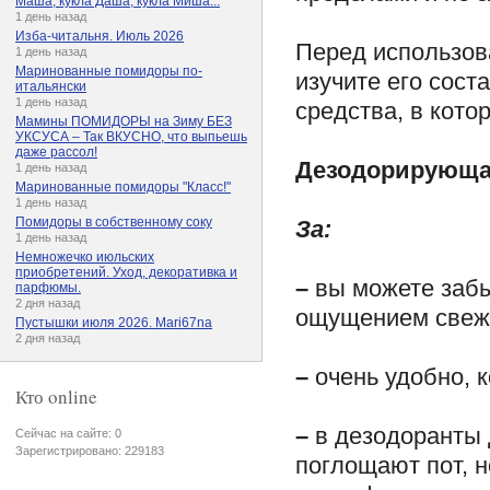
Маша, кукла Даша, кукла Миша...
1 день назад
Изба-читальня. Июль 2026
Перед использов
1 день назад
Маринованные помидоры по-
изучите его сост
итальянски
1 день назад
средства, в кото
Мамины ПОМИДОРЫ на Зиму БЕЗ
УКСУСА – Так ВКУСНО, что выпьешь
даже рассол!
Дезодорирующая
1 день назад
Маринованные помидоры "Класс!"
1 день назад
Помидоры в собственному соку
За:
1 день назад
Немножечко июльских
приобретений. Уход, декоративка и
–
вы можете забы
парфюмы.
2 дня назад
ощущением свеже
Пустышки июля 2026. Mari67na
2 дня назад
–
очень удобно, к
Кто online
–
в дезодоранты 
Сейчас на сайте: 0
Зарегистрировано: 229183
поглощают пот, н