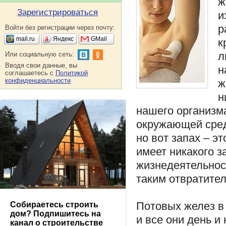
ж
Зарегистрироваться
и
р
Войти без регистрации через почту:
mail.ru
Яндекс
GMail
к
л
Или социальную сеть:
Вводя свои данные, вы
н
соглашаетесь с
Политикой
конфиденциальности
ж
н
нашего организма
окружающей среды
но вот запах – э
имеет никакого з
жизнедеятельнос
таким отвратите
Потовых желез в 
Собираетесь строить
дом? Подпишитесь на
и все они день и
канал о строительстве