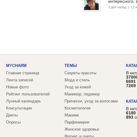
интересного, 
2 дня назад | 12
MYCHARM
ТЕМЫ
КАТА
В кат
Главная страница
Секреты красоты
3700
Лента записей
Мода и стиль
6691
7269
Новые фото
Уход за кожей
Рейтинг пользователей
Маникюр, педикюр
Лунный календарь
Прически, уход за волосами
КАТА
Консультации
Косметология
В ка
6180
Диеты
Макияж
893
о
Опросы
Парфюмерия
Женское здоровье
Фитнес и диеты