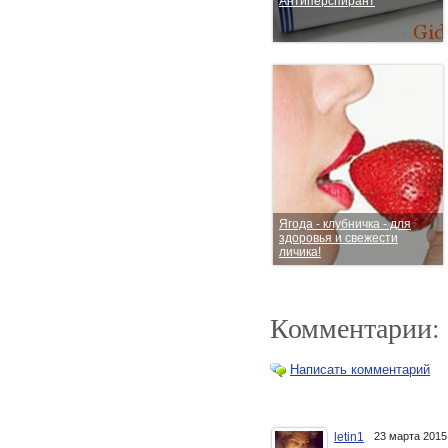
Антиперспирант
Ягода - клубничка - для
здоровья и свежести
личика!
Комментарии:
Написать комментарий
letin1
23 марта 201
Органический дезодорант