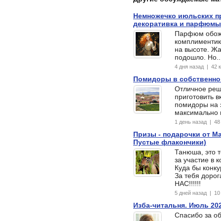
Немножечко июльских пр
декоративка и парфюмы
Парфюм обож
комплиментик!
на высоте. Жа
подошло. Но...
4 дня назад | 42
Помидоры в собственно
Отличное реш
приготовить 
помидоры на з
максимально 
1 день назад | 4
Призы - подарочки от Ма
Пустые флакончики)
Танюша, это 
за участие в к
Куда бы конку
За тебя дорог
НАС!!!!!!
5 дней назад | 1
Изба-читальня. Июль 20
Спасибо за об