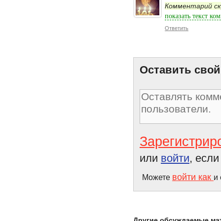
Комментарий с
Lush: равных ему пока не
нашла
показать текст ко
Ответить
Оставить свой
Зарегистрир
или
войти
, есл
войти как
Можете
и
Другие обсуждаемые ма