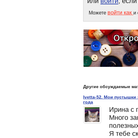
или
войти
, есл
войти как
Можете
и
Другие обсуждаемые ма
Ivetta-52. Мои пустышки
года
Ирина с
Много за
полезны
Я тебе с