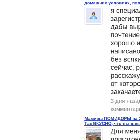
домашних условиях, пол
я специа
зарегист
дабы выр
почтение
хорошо и
написан
без всяки
сейчас, 
расскажу
от котор
закачаете
3 дня наза
комментар
Мамины ПОМИДОРЫ на З
Так ВКУСНО, что выпьеш
Для меня
приготов