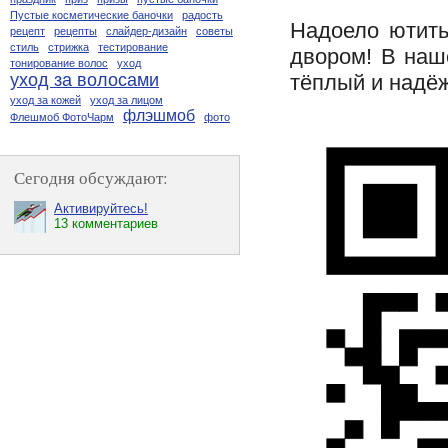
Пустые косметические баночки
радость
Надоело ютить
рецепт
рецепты
слайдер-дизайн
советы
стиль
стрижка
тестирование
двором! В наш
тонирование волос
уход
тёплый и надё
уход за волосами
уход за кожей
уход за лицом
флэшмоб
Флешмоб ФотоЧарм
фото
Сегодня обсуждают:
Активируйтесь!
13 комментариев