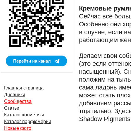
Кремовые румя
Сейчас все боль
Особенно они хор
в случае, если в
работающим женщ
Делаем свои соб
Перейти на канал
(это если оттено
насыщенный). Сн
положим на тыль
сама ладонь имее
Главная страница
может стать пло
Дневники
Сообщества
добавляем рассы
Статьи
тщательно. Здесь
Каталог косметики
Shadow Pigments 
Каталог парфюмерии
Новые фото