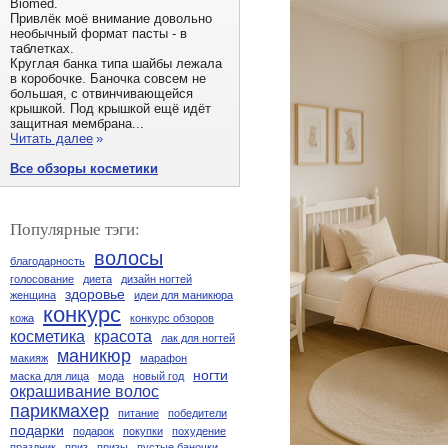
Biomed.
Привлёк моё внимание довольно
необычный формат пасты - в
таблетках.
Круглая банка типа шайбы лежала
в коробочке. Баночка совсем не
большая, с отвинчивающейся
крышкой. Под крышкой ещё идёт
защитная мембрана...
Читать далее
»
Все обзоры косметики
Популярные тэги:
волосы
благодарность
голосование
диета
дизайн ногтей
здоровье
женщина
идеи для маникюра
конкурс
кожа
конкурс обзоров
косметика
красота
лак для ногтей
маникюр
макияж
марафон
ногти
маска для лица
мода
новый год
окрашивание волос
парикмахер
питание
победители
подарки
подарок
покупки
похудение
праздник
приз
призы
пустые баночки