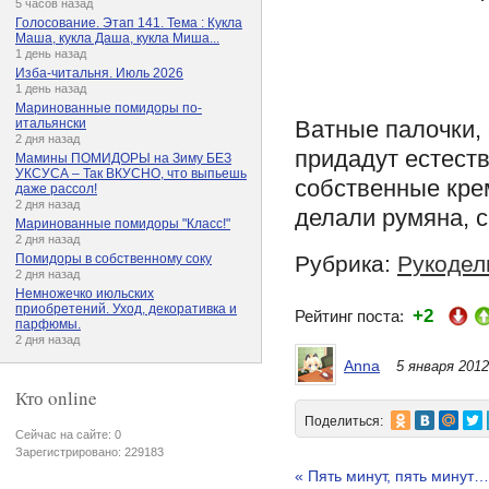
5 часов назад
Голосование. Этап 141. Тема : Кукла
Маша, кукла Даша, кукла Миша...
1 день назад
Изба-читальня. Июль 2026
1 день назад
Маринованные помидоры по-
итальянски
Ватные палочки, 
2 дня назад
придадут естест
Мамины ПОМИДОРЫ на Зиму БЕЗ
УКСУСА – Так ВКУСНО, что выпьешь
собственные крем
даже рассол!
2 дня назад
делали румяна, 
Маринованные помидоры "Класс!"
2 дня назад
Помидоры в собственному соку
Рубрика:
Рукодел
2 дня назад
Немножечко июльских
приобретений. Уход, декоративка и
+2
Рейтинг поста:
парфюмы.
2 дня назад
Anna
5 января 2012
Кто online
Поделиться:
Сейчас на сайте: 0
Зарегистрировано: 229183
« Пять минут, пять минут…