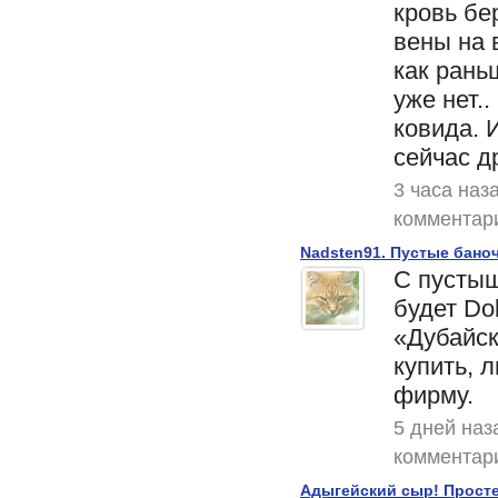
кровь бе
вены на 
как рань
уже нет..
ковида. 
сейчас др
3 часа наз
комментар
Nadsten91. Пустые баноч
С пусты
будет Dol
«Дубайс
купить, 
фирму.
5 дней наз
комментар
Адыгейский сыр! Прост