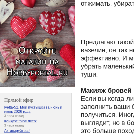
отжимать, убират
Предлагаю такой
вазелин, он так 
эффективно. И м
убрать маленький
туши.
Макияж бровей
Если вы когда-л
Прямой эфир
заполнить ваши б
Ivetta-52. Мои пустышки за июнь и
июль 2026 года
получиться. Ино
3 часа назад
Конкурс "Мое лето"
выглядит, но в б
3 часа назад
это больше поход
Активируйтесь!