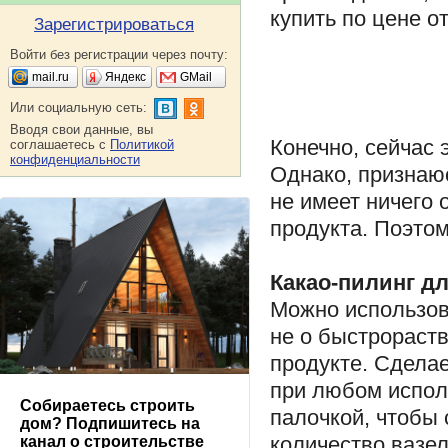
купить по цене от
Зарегистрироваться
Войти без регистрации через почту:
mail.ru
Яндекс
GMail
Или социальную сеть:
Вводя свои данные, вы
Конечно, сейчас 
соглашаетесь с
Политикой
конфиденциальности
Однако, признаюс
не имеет ничего 
продукта. Поэтом
Какао-пилинг дл
Можно использов
не о быстрораст
продукте. Сделае
при любом исполь
Собираетесь строить
палочкой, чтобы 
дом? Подпишитесь на
количество вазел
канал о строительстве