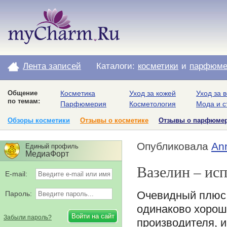
Лента записей
Каталоги:
косметики
и
парфюме
Общение
Косметика
Уход за кожей
Уход за 
по темам:
Парфюмерия
Косметология
Мода и с
Обзоры косметики
Отзывы о косметике
Отзывы о парфюме
Опубликовала
An
Единый профиль
МедиаФорт
Вазелин – ис
E-mail:
Очевидный плюс в
Пароль:
одинаково хороше
Забыли пароль?
производителя, и