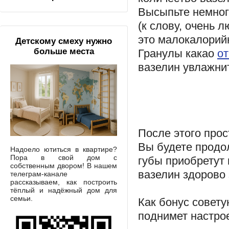
Высыпьте немного
(к слову, очень л
это малокалорийн
Детскому смеху нужно
больше места
Гранулы какао
о
вазелин увлажнит
После этого прос
Вы будете продо
Надоело ютиться в квартире?
Пора в свой дом с
губы приобретут 
собственным двором! В нашем
вазелин здорово
телеграм-канале
рассказываем, как построить
тёплый и надёжный дом для
семьи.
Как бонус совету
поднимет настрое