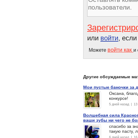
Зарегистрир
или
войти
, есл
войти как
Можете
и
Другие обсуждаемые ма
Мои пустые баночки за 
Оксана, благо
конкурсе!
5 дней назад | 1
Волшебная сила Красног
ваши зубы ни чего не б
спасибо за зн
такую пасту, 
6 дней назад | 1