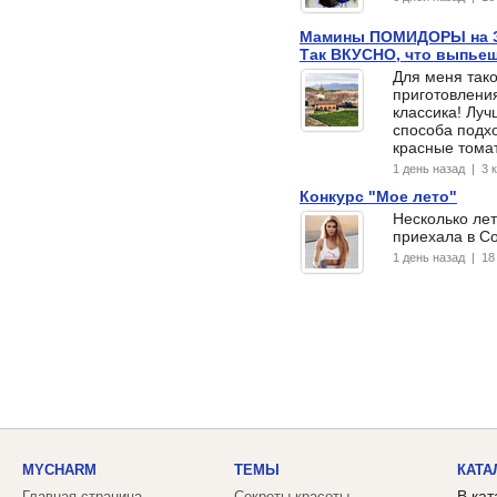
Мамины ПОМИДОРЫ на З
Так ВКУСНО, что выпьеш
Для меня так
приготовления
классика! Луч
способа подх
красные тома
1 день назад | 3
Конкурс "Мое лето"
Несколько лет
приехала в Со
1 день назад | 1
MYCHARM
ТЕМЫ
КАТА
В кат
Главная страница
Секреты красоты