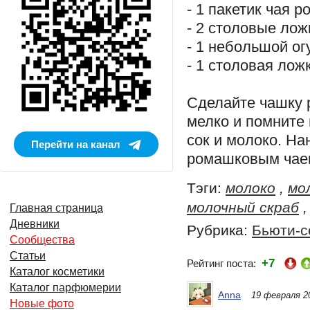
- 1 пакетик чая 
- 2 столовые лож
- 1 небольшой о
- 1 столовая лож
Сделайте чашку 
мелко и помните 
сок и молоко. Н
Перейти на канал
ромашковым чае
Тэги:
молоко
,
мо
молочный скраб
Главная страница
Дневники
Рубрика:
Бьюти-с
Сообщества
Статьи
+7
Рейтинг поста:
Каталог косметики
Каталог парфюмерии
Anna
19 февраля 2
Новые фото