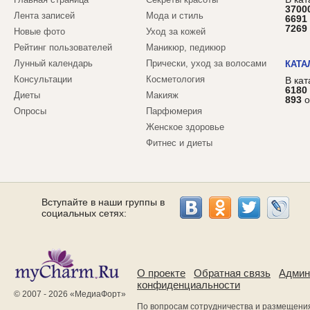
3700
Лента записей
Мода и стиль
6691
7269
Новые фото
Уход за кожей
Рейтинг пользователей
Маникюр, педикюр
Лунный календарь
Прически, уход за волосами
КАТА
Консультации
Косметология
В ка
6180
Диеты
Макияж
893
о
Опросы
Парфюмерия
Женское здоровье
Фитнес и диеты
Вступайте в наши группы в
социальных сетях:
О проекте
Обратная связь
Админ
конфиденциальности
© 2007 - 2026 «
МедиаФорт
»
По вопросам сотрудничества и размещени