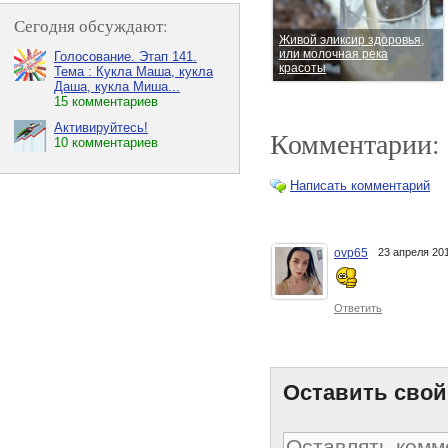
Сегодня обсуждают:
Живой эликсир здоровья,
или молочная река
Голосование. Этап 141.
красоты
Тема : Кукла Маша, кукла
Даша, кукла Миша...
15 комментариев
Активируйтесь!
Комментарии:
10 комментариев
Написать комментарий
ovp65
23 апреля 2
Три секрета красоты и
молодости 73-летней
Джейн Фонды
Ответить
Оставить свой