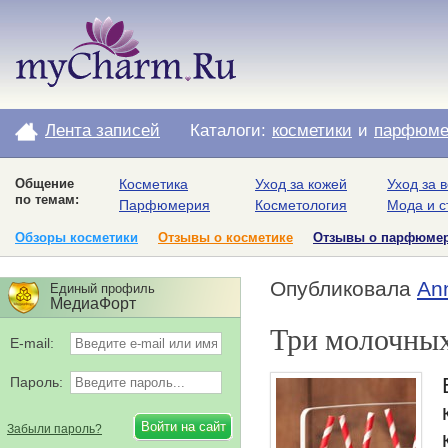
Лента записей
Каталоги:
косметики
и
парфюме
Общение
Косметика
Уход за кожей
Уход за 
по темам:
Парфюмерия
Косметология
Мода и с
Обзоры косметики
Отзывы о косметике
Отзывы о парфюме
Опубликовала
An
Единый профиль
МедиаФорт
Три молочных
E-mail:
Пароль:
Забыли пароль?