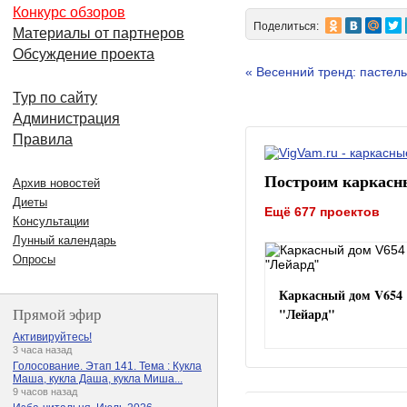
Конкурс обзоров
Поделиться:
Материалы от партнеров
Обсуждение проекта
« Весенний тренд: пастел
Тур по сайту
Администрация
Правила
Построим каркасн
Архив новостей
Диеты
Ещё 677 проектов
Консультации
Лунный календарь
Опросы
Каркасный дом V654
Прямой эфир
"Лейард"
Активируйтесь!
3 часа назад
Голосование. Этап 141. Тема : Кукла
Маша, кукла Даша, кукла Миша...
9 часов назад