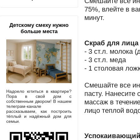
Смешайте все ин
75%, влейте в в
минут.
Детскому смеху нужно
больше места
Скраб для лица
- 3 ст.л. молока 
- 3 ст.л. меда
- 1 столовая лож
Смешайте все инг
Надоело ютиться в квартире?
пасту. Нанесите 
Пора в свой дом с
массаж в течени
собственным двором! В нашем
телеграм-канале
лицо теплой водо
рассказываем, как построить
тёплый и надёжный дом для
семьи.
Успокаивающий