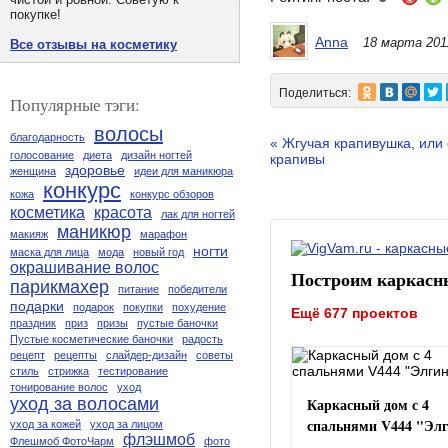
покупке!
Anna
18 марта 201
Все отзывы на косметику
Поделиться:
Популярные тэги:
волосы
благодарность
« Жгучая крапивушка, или
голосование
диета
дизайн ногтей
крапивы
здоровье
женщина
идеи для маникюра
конкурс
кожа
конкурс обзоров
косметика
красота
лак для ногтей
маникюр
макияж
марафон
ногти
маска для лица
мода
новый год
окрашивание волос
Построим каркасн
парикмахер
питание
победители
подарки
подарок
покупки
похудение
Ещё 677 проектов
праздник
приз
призы
пустые баночки
Пустые косметические баночки
радость
рецепт
рецепты
слайдер-дизайн
советы
стиль
стрижка
тестирование
тонирование волос
уход
Каркасный дом с 4
уход за волосами
спальнями V444 "Эл
уход за кожей
уход за лицом
флэшмоб
Флешмоб ФотоЧарм
фото