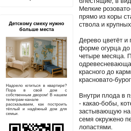
блестящие, в вид
Мелкие розовато
прямо из коры ст
ствола и крупных
Детскому смеху нужно
больше места
Дерево цветёт и 
форме огурца до 
четыре месяца. П
одревесневающая 
красного до карм
красновато-бурого
Надоело ютиться в квартире?
Пора в свой дом с
Внутри плода в 
собственным двором! В нашем
телеграм-канале
- какао-бобы, ко
рассказываем, как построить
тёплый и надёжный дом для
застывающую на 
семьи.
семя окружено п
лопастями.