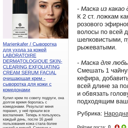
-
Маска из какао
К 2 ст. ложкам к
розового эфирног
волосы по всей 
шелковистыми, п
Marienkafer / Сыворотка
рыжеватыми.
для ухода за кожей
LABORATOIRE
DERMATOLOGIQUE SKIN-
-
Маска для любы
CLEARING EXFOLIATING
Смешать 1 чайную
CREAM SERUM FACIAL
кефира, добавить
очищающая крем -
сыворотка для кожи с
всей длине за п
комедонами
и обвязать голо
Купил крем по совету подруги, она
подходящим ваши
долгое время боролась с
комедонами. Результат меня
поразил, у неё прошли все
Рубрика:
Народна
воспаления. Теперь я пользуюсь
каждый день, после 16 дней
пользования кожа стала более
0
Рейтинг поста:
чистой и ровной. Советую к