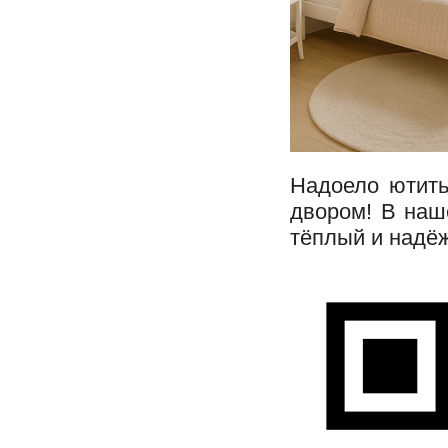
Надоело ютить
двором! В наш
тёплый и надё