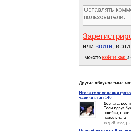
Зарегистрир
или
войти
, есл
войти как
Можете
и
Другие обсуждаемые ма
Итоги голосования фото
часики этап 140
Девчата, все 
Если вдруг бу
ошибки, напиш
пожалуйста
10 дней назад | 
Волшебная сила Красног