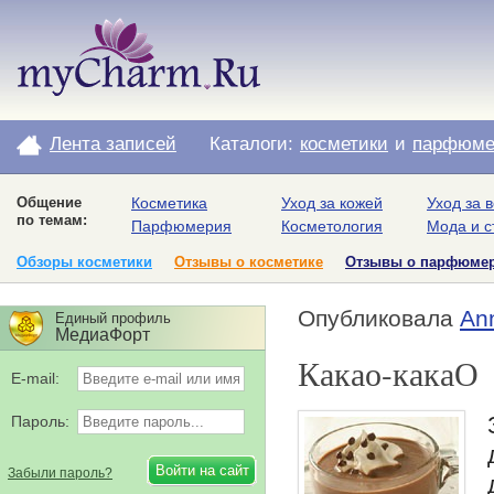
Лента записей
Каталоги:
косметики
и
парфюме
Общение
Косметика
Уход за кожей
Уход за 
по темам:
Парфюмерия
Косметология
Мода и с
Обзоры косметики
Отзывы о косметике
Отзывы о парфюме
Опубликовала
An
Единый профиль
МедиаФорт
Какао-какаО
E-mail:
Пароль:
Забыли пароль?