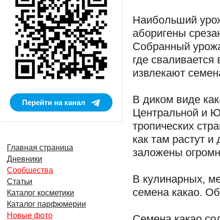
Наибольший урож
аборигены среза
Собранный урожа
где сваливается
извлекают семен
В диком виде как
Перейти на канал
Центральной и Ю
тропических стра
как там растут и
Главная страница
заложены огромн
Дневники
Сообщества
В кулинарных, м
Статьи
семена какао. О
Каталог косметики
Каталог парфюмерии
Новые фото
Семена какао сод