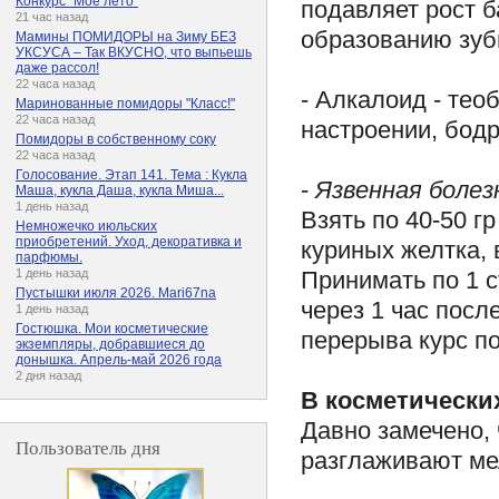
Конкурс "Мое лето"
подавляет рост б
21 час назад
образованию зубн
Мамины ПОМИДОРЫ на Зиму БЕЗ
УКСУСА – Так ВКУСНО, что выпьешь
даже рассол!
22 часа назад
- Алкалоид - тео
Маринованные помидоры "Класс!"
22 часа назад
настроении, бодр
Помидоры в собственному соку
22 часа назад
Голосование. Этап 141. Тема : Кукла
-
Язвенная болез
Маша, кукла Даша, кукла Миша...
1 день назад
Взять по 40-50 г
Немножечко июльских
приобретений. Уход, декоративка и
куриных желтка,
парфюмы.
Принимать по 1 с
1 день назад
Пустышки июля 2026. Mari67na
через 1 час посл
1 день назад
Гостюшка. Мои косметические
перерыва курс п
экземпляры, добравшиеся до
донышка. Апрель-май 2026 года
2 дня назад
В косметически
Давно замечено, 
Пользователь дня
разглаживают ме