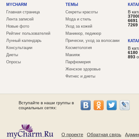
MYCHARM
ТЕМЫ
КАТА
В кат
Главная страница
Секреты красоты
3700
Лента записей
Мода и стиль
6691
7269
Новые фото
Уход за кожей
Рейтинг пользователей
Маникюр, педикюр
Лунный календарь
Прически, уход за волосами
КАТА
Консультации
Косметология
В ка
6180
Диеты
Макияж
893
о
Опросы
Парфюмерия
Женское здоровье
Фитнес и диеты
Вступайте в наши группы в
социальных сетях:
О проекте
Обратная связь
Админ