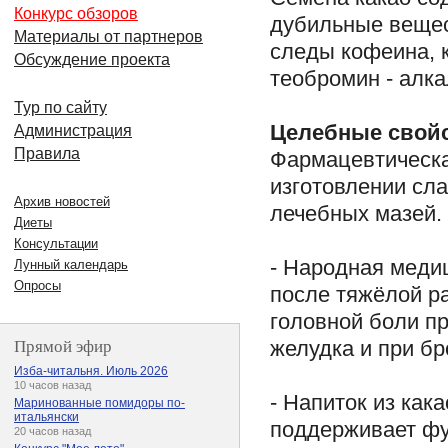
Конкурс обзоров
дубильные вещест
Материалы от партнеров
следы кофеина, к
Обсуждение проекта
теобромин - алк
Тур по сайту
Целебные свойс
Администрация
Правила
Фармацевтическа
изготовлении сл
Архив новостей
лечебных мазей.
Диеты
Консультации
- Народная меди
Лунный календарь
Опросы
после тяжёлой р
головной боли пр
Прямой эфир
желудка и при бр
Изба-читальня. Июль 2026
10 часов назад
- Напиток из как
Маринованные помидоры по-
итальянски
поддерживает фу
20 часов назад