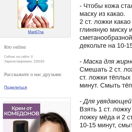
- Чтобы кожа ста
маску из какао.
2 ст. ложки как
глиняную миску 
Mari67na
сметанообразной
декольте на 10-1
Кто online
Сейчас на сайте: 0
-
Маска для жирн
Зарегистрировано: 229183
Смешать 2 ст. ло
Расскажите о нас друзьям:
ст. ложки тёплых
минут. Смыть тёп
Поделиться
-
Для увядающей
Взять 1 ст. ложку
ложку мёда и 2 с
10-15 минут, смы