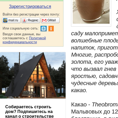
Зарегистрироваться
Войти без регистрации через почту:
mail.ru
Яндекс
GMail
Или социальную сеть:
саду малоприметн
Вводя свои данные, вы
соглашаетесь с
Политикой
волшебные плоды
конфиденциальности
напиток, пригото
Многие, распробо
золота, его уваж
что вызвал гнев 
яростью, садовн
чудесные деревь
какао.
Какао -
Theobrom
Собираетесь строить
Мальвовых до 12 
дом? Подпишитесь на
канал о строительстве