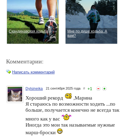
Скандинавская ходьба
Мне по душе ходьба. А
вам?
Комментарии:
Написать комментарий
+
1
Dylsineika
21 сентября 2025 года
#
Хороший рекорд
,Марина
Анна Седокова
Как 10 благодарностей в
призналась, что миллиона
Я стараюсь по возможности ходить ...по
день изменили мою жизнь.
рублей на месяц ей не
больше, получается конечно не всегда так
хватит
много как у вас
Иногда это мои так называемые нужные
марш-броски