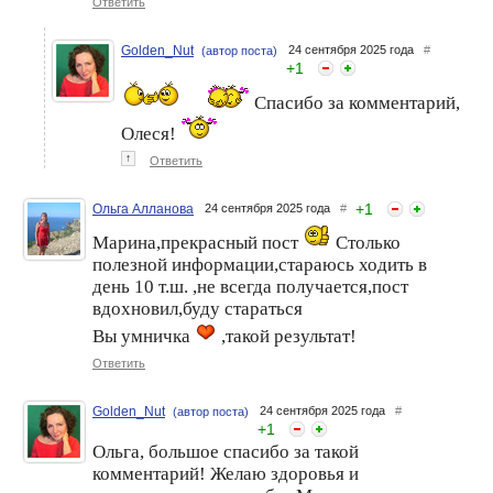
Ответить
Golden_Nut
24 сентября 2025 года
#
(автор поста)
+
1
Спасибо за комментарий,
Олеся!
↑
Ответить
+
1
Ольга Алланова
24 сентября 2025 года
#
Марина,прекрасный пост
Столько
полезной информации,стараюсь ходить в
день 10 т.ш. ,не всегда получается,пост
вдохновил,буду стараться
Вы умничка
,такой результат!
Ответить
Golden_Nut
24 сентября 2025 года
#
(автор поста)
+
1
Ольга, большое спасибо за такой
комментарий! Желаю здоровья и