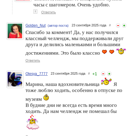
часы с шагомером. Очень удобно.
↑
Ответить
Golden_Nut
23 сентября 2025 года
#
(автор поста)
Спасибо за коммент! Да, у нас получился
классный челлендж, мы поддерживали друг
друга и делились маленькими и большими
достижениями. Это было классно
Ответить
+
1
Olesya_7777
23 сентября 2025 года
#
Марина, наша вдохновительница
Я
тоже люблю ходить, особенно в отпуске по
музеям
В будние дни не всегда есть время много
ходить. Да нам челлендж не помешал бы