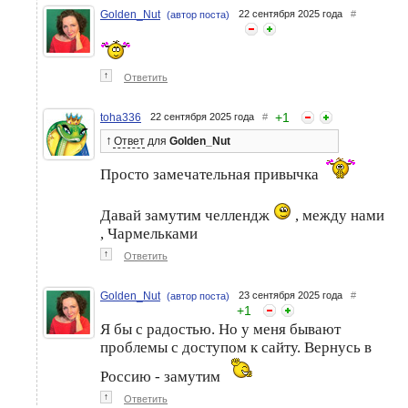
Golden_Nut
22 сентября 2025 года
#
(автор поста)
↑
Ответить
+
1
toha336
22 сентября 2025 года
#
↑
Ответ
для
Golden_Nut
Просто замечательная привычка
Давай замутим челлендж
, между нами
, Чармельками
↑
Ответить
Golden_Nut
23 сентября 2025 года
#
(автор поста)
+
1
Я бы с радостью. Но у меня бывают
проблемы с доступом к сайту. Вернусь в
Россию - замутим
↑
Ответить