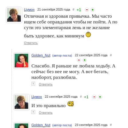
+
1
Цумон
21 сентября 2025 года
#
Отличная и здоровая привычка. Мы часто
ищем себе оправдания чтобы не пойти. А по
сути это элементарная лень и не желание
быть здоровее, как минимум
Ответить
Golden_Nut
22 сентября 2025 года
#
(автор поста)
Спасибо. Я раньше не любила ходьбу. А
сейчас без нее не могу. А вот бегать,
наоборот, разлюбила.
↑
Ответить
+
1
Цумон
22 сентября 2025 года
#
И это правильно
↑
Ответить
Golden_Nut
23 сентября 2025 года
#
(автор поста)