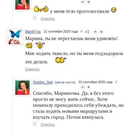
у меня тело проголосовало
↑
Ответить
+
1
Mari67na
21 сентября 2025 года
#
Марина, ты не перестаешь меня удивлять!
Мне ходить тяжело, но ты меня подзадорила
это делать
Ответить
Golden_Nut
22 сентября 2025 года
#
(автор поста)
Спасибо, Мариночка. Да, я без этого
просто не могу жить сейчас. Хотя
поначалу приходилось себя убеждать, но
стала ходить новыми маршрутами и
изучать город. Потом втянулась
↑
Ответить