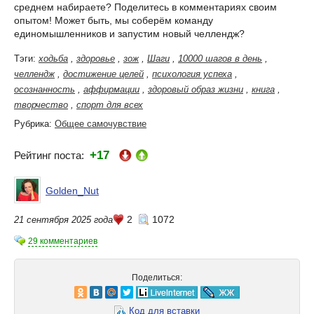
среднем набираете? Поделитесь в комментариях своим
опытом! Может быть, мы соберём команду
единомышленников и запустим новый челлендж?
Тэги:
ходьба
,
здоровье
,
зож
,
Шаги
,
10000 шагов в день
,
челлендж
,
достижение целей
,
психология успеха
,
осознанность
,
аффирмации
,
здоровый образ жизни
,
книга
,
творчество
,
спорт для всех
Рубрика:
Общее самочувствие
+17
Рейтинг поста:
Golden_Nut
2
1072
21 сентября 2025 года
29 комментариев
Поделиться:
Код для вставки