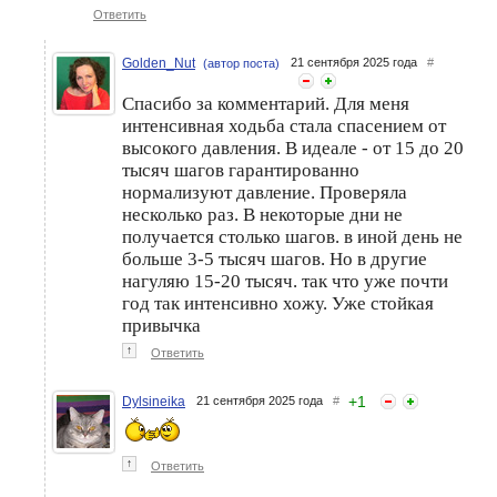
Ответить
Golden_Nut
21 сентября 2025 года
#
(автор поста)
Спасибо за комментарий. Для меня
Наталья Краско
Что лучше: бег или ходьба?
интенсивная ходьба стала спасением от
призналась, что после
развода ее жизнь
высокого давления. В идеале - от 15 до 20
изменилась к лучшему
тысяч шагов гарантированно
нормализуют давление. Проверяла
несколько раз. В некоторые дни не
получается столько шагов. в иной день не
больше 3-5 тысяч шагов. Но в другие
нагуляю 15-20 тысяч. так что уже почти
год так интенсивно хожу. Уже стойкая
привычка
↑
Ответить
+
1
Dylsineika
21 сентября 2025 года
#
↑
Ответить