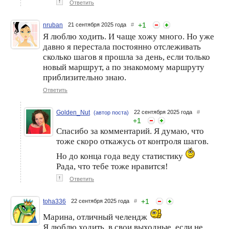
↑
Ответить
+
1
nruban
21 сентября 2025 года
#
Я люблю ходить. И чаще хожу много. Но уже
давно я перестала постоянно отслеживать
сколько шагов я прошла за день, если только
новый маршрут, а по знакомому маршруту
приблизительно знаю.
Ответить
Golden_Nut
22 сентября 2025 года
#
(автор поста)
+
1
Спасибо за комментарий. Я думаю, что
тоже скоро откажусь от контроля шагов.
Но до конца года веду статистику
Рада, что тебе тоже нравится!
↑
Ответить
+
1
toha336
22 сентября 2025 года
#
Марина, отличный челендж
Я люблю ходить, в свои выходные, если не