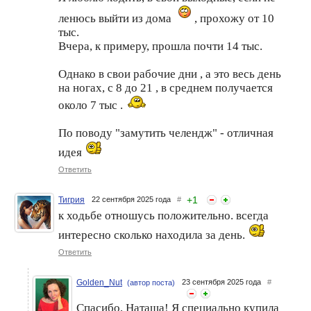
ленюсь выйти из дома
, прохожу от 10
тыс.
Вчера, к примеру, прошла почти 14 тыс.
Однако в свои рабочие дни , а это весь день
на ногах, с 8 до 21 , в среднем получается
около 7 тыс .
По поводу "замутить челендж" - отличная
идея
Ответить
+
1
Тигрия
22 сентября 2025 года
#
к ходьбе отношусь положительно. всегда
интересно сколько находила за день.
Ответить
Golden_Nut
23 сентября 2025 года
#
(автор поста)
Спасибо, Наташа! Я специально купила