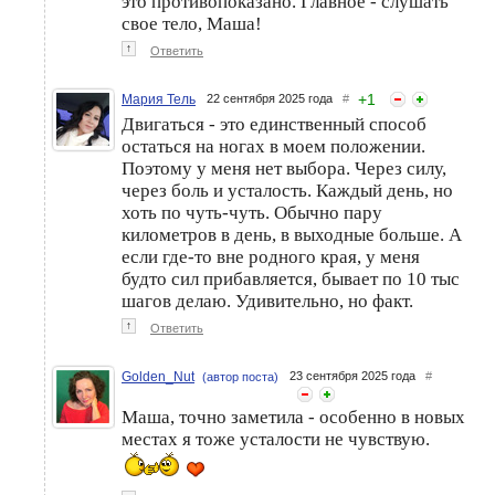
это противопоказано. Главное - слушать
свое тело, Маша!
↑
Ответить
+
1
Мария Тель
22 сентября 2025 года
#
Двигаться - это единственный способ
остаться на ногах в моем положении.
Поэтому у меня нет выбора. Через силу,
через боль и усталость. Каждый день, но
хоть по чуть-чуть. Обычно пару
километров в день, в выходные больше. А
если где-то вне родного края, у меня
будто сил прибавляется, бывает по 10 тыс
шагов делаю. Удивительно, но факт.
↑
Ответить
Golden_Nut
23 сентября 2025 года
#
(автор поста)
Маша, точно заметила - особенно в новых
местах я тоже усталости не чувствую.