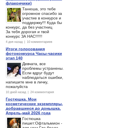
флакончики)
Танюша, это тебе
огромное спасибо за
участие в конкурсе и
поддержку!!! Куда бы
конкурс, да без участниц
За тебя дорогая и твой
конкурс ЗА НАС!!!!!!
4 дня назад | 10 комментариев
Итоги голосования
фотоконкурса Часы-часики
этап 140
Девчата, все
проблемы устранены.
Если вдруг будут
наблюдаться ошибки,
напишите мне в личку,
пожалуйста
10 дней назад | 24 комментария
Гостюшка. Мои
косметические экземпляры,
добравшиеся до донышка.
Апрель-май 2026 года
Гостюшка
пишет:Офтальмион -
для глаз.Где брала,