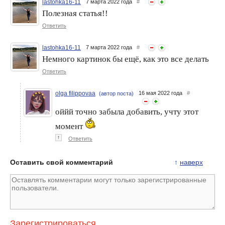
lastohka16-11
7 марта 2022 года
#
Полезная статья!!
Ответить
lastohka16-11
7 марта 2022 года
#
Немного картинок бы ещё, как это все делать
Ответить
ТРЕНИРОВКА ДЛЯ
ТРЕНИРОВКА ДЛЯ
УВЕЛИЧЕНИЯ ПОПЫ И
УВЕЛИЧЕНИЯ ПОПЫ И
olga filippovaa
16 мая 2022 года
#
(автор поста)
ПОХУДЕНИЯ В БЕДРАХ.
ПОХУДЕНИЯ В БЕДРАХ.
Как накачать попу девушке
Как накачать попу - 5-ти
минутка
оййй точно забыла добавить, учту этот
момент
↑
Ответить
Оставить свой комментарий
↑
наверх
Зарегистрироваться
,