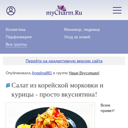
Косметика
Маникюр, педикюр
Парфюмерия
Уход за кожей
Все группы
Перейти на неадаптивную версию сайта
Опубликовала
Angelina881
в группе
Наши Вкусняшки!
Салат из корейской морковки и
курицы - просто вкуснятина!
Всем
привет!