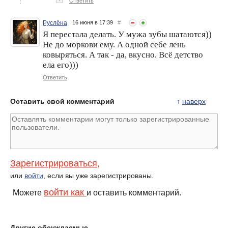
Ответить
Руслёна
16 июня в 17:39
#
Простой и вкусный салат
Салат из куриной печени
Я перестала делать. У мужа зубы шатаются))
"Вкусно и просто"
Не до моркови ему. А одной себе лень
ковыряться. А так - да, вкусно. Всё детство
ела его)))
Ответить
Оставить свой комментарий
↑
наверх
Зарегистрироваться
,
или
войти
, если вы уже зарегистрированы.
войти как
Можете
и оставить комментарий.
Другие обсуждаемые