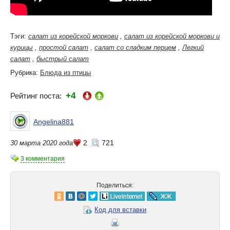
Тэги:
салат из корейской моркови
,
салат из корейской моркови и
курицы
,
простой салат
,
салат со сладким перцем
,
Легкий
салат
,
быстрый салат
Рубрика:
Блюда из птицы
+4
Рейтинг поста:
Angelina881
2
721
30 марта 2020 года
3 комментария
Поделиться:
Код для вставки