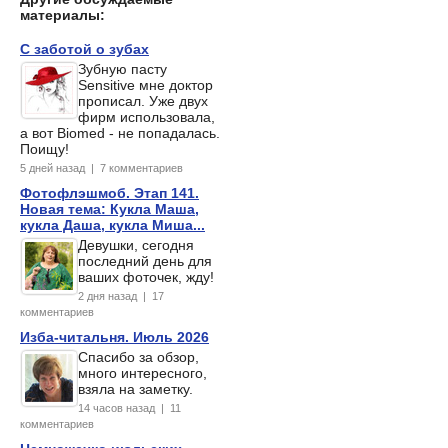
материалы:
С заботой о зубах
Зубную пасту
Sensitive мне доктор
прописал. Уже двух
фирм использовала,
а вот Biomed - не попадалась.
Поищу!
5 дней назад | 7 комментариев
Фотофлэшмоб. Этап 141.
Новая тема: Кукла Маша,
кукла Даша, кукла Миша...
Девушки, сегодня
последний день для
ваших фоточек, жду!
2 дня назад | 17
комментариев
Изба-читальня. Июль 2026
Спасибо за обзор,
много интересного,
взяла на заметку.
14 часов назад | 11
комментариев