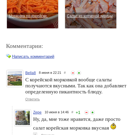
Морковка по-корейски.
Салат из копченой курицы
Комментарии:
Написать комментарий
Bella8
8 июня в 22:21
#
С корейской морковкой вообще салаты
Салат-закуска из капусты,
Курица с подливой и
получаются вкусными. Так как она добавляет
редьки и моркови по-
готовить просто, и вкусно к
определенную пикантность блюду.
корейски.
любому гарниру!
Ответить
+
1
Zepe
10 июня в 14:46
#
Ну, да, мне тоже нравится, даже просто
салат корейская морковка вкусная
↑