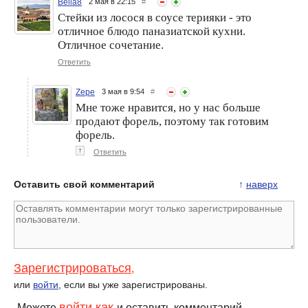
Bella8
2 мая в 22:15
#
Стейки из лосося в соусе терияки - это
отличное блюдо паназиатской кухни.
Отличное сочетание.
Ответить
Zepe
3 мая в 9:54
#
Мне тоже нравится, но у нас больше
ЭТИ Закуски Исчезают со
Соус из черноплодки к
продают форель, поэтому так готовим
Стола Самыми ПЕРВЫМИ!
мясу, птице или рыбе,
НОВОГОДНЯЯ Подборка
вкусный и ароматный!
форель.
САМЫХ Вкусных Закусок!
↑
Ответить
Оставить свой комментарий
↑
наверх
Зарегистрироваться
,
или
войти
, если вы уже зарегистрированы.
войти как
Можете
и оставить комментарий.