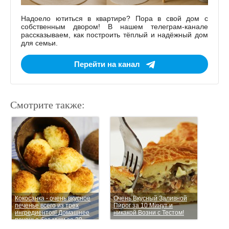
Надоело ютиться в квартире? Пора в свой дом с
собственным двором! В нашем телеграм-канале
рассказываем, как построить тёплый и надёжный дом
для семьи.
Перейти на канал
Смотрите также:
Кокосанка - очень вкусное
Очень Вкусный Заливной
печенье всего из трех
Пирог за 10 Минут и
ингредиентов! Домашнее
никакой Возни с Тестом!
печенье без муки за 20
минут!