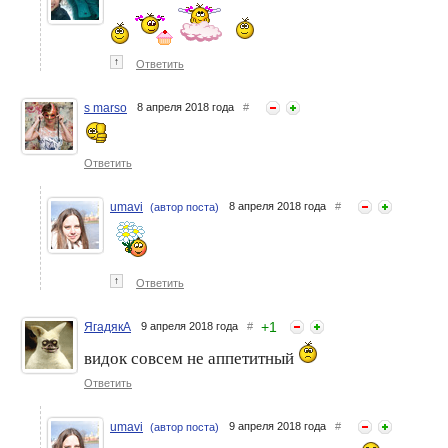
↑
Ответить
s marso
8 апреля 2018 года
#
Ответить
umavi
8 апреля 2018 года
#
(автор поста)
↑
Ответить
+
1
ЯгадякА
9 апреля 2018 года
#
видок совсем не аппетитный
Ответить
umavi
9 апреля 2018 года
#
(автор поста)