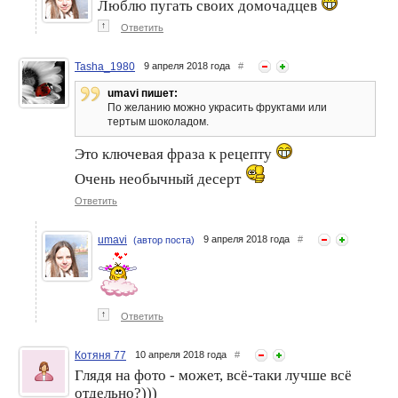
Люблю пугать своих домочадцев
↑
Ответить
Tasha_1980
9 апреля 2018 года
#
umavi пишет:
По желанию можно украсить фруктами или
тертым шоколадом.
Это ключевая фраза к рецепту
Очень необычный десерт
Ответить
umavi
9 апреля 2018 года
#
(автор поста)
↑
Ответить
Котяня 77
10 апреля 2018 года
#
Глядя на фото - может, всё-таки лучше всё
отдельно?)))