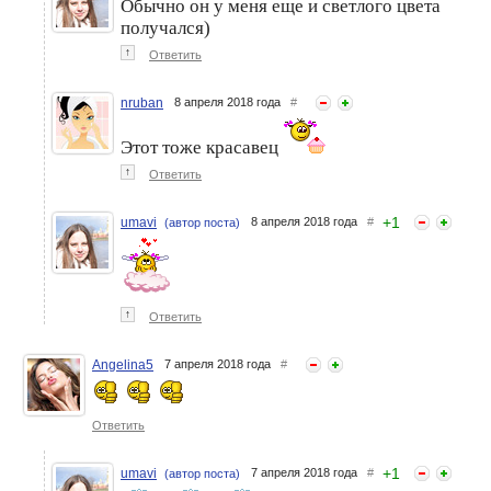
Обычно он у меня еще и светлого цвета
получался)
↑
Ответить
nruban
8 апреля 2018 года
#
Этот тоже красавец
Конкурс 3 в 1. Роза-мимоза.
Кулинарный конкурс "3в 1".
↑
Ответить
Сырники с корицей
Роза-мимоза. Горбуша в
сметане
+
1
umavi
8 апреля 2018 года
#
(автор поста)
↑
Ответить
Angelina5
7 апреля 2018 года
#
Ответить
+
1
umavi
7 апреля 2018 года
#
(автор поста)