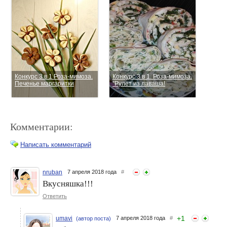
Конкурс 3 в 1 Роза-мимоза.
Конкурс 3 в 1. Роза-мимоза.
Печенье маргаритки
"Рулет из лаваша!
Комментарии:
Написать комментарий
nruban
7 апреля 2018 года
#
Вкусняшка!!!
Конкурс 3 в 1. Роза -
Конкурс "3 в 1". Роза-
мимоза. Салат "Прелесть"
Ответить
мимоза. Рулет Баунти
+
1
umavi
7 апреля 2018 года
#
(автор поста)