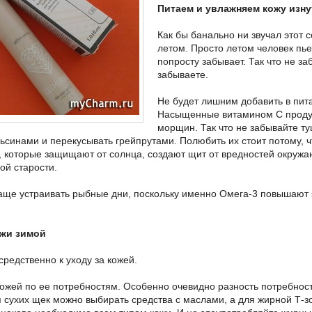
Питаем и увлажняем кожу изн
Как бы банально ни звучал этот 
летом. Просто летом человек пье
попросту забывает. Так что не з
забываете.
Не будет лишним добавить в пита
Насыщенные витамином С проду
морщин. Так что не забывайте туш
льсинами и перекусывать грейпрутами. Полюбить их стоит потому, ч
, которые защищают от солнца, создают щит от вредностей окру
й старости.
аще устраивать рыбные дни, поскольку именно Омега-3 повышают 
ожи зимой
редственно к уходу за кожей.
кожей по ее потребностям. Особенно очевидно разность потребнос
я сухих щек можно выбирать средства с маслами, а для жирной Т-з