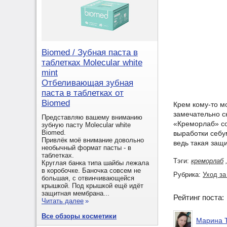
Biomed / Зубная паста в
таблетках Molecular white
mint
Отбеливающая зубная
паста в таблетках от
Biomed
Крем кому-то мо
замечательно ск
Представляю вашему вниманию
«Креморлаб» со
зубную пасту Molecular white
Biomed.
выработки себу
Привлёк моё внимание довольно
ведь такая защи
необычный формат пасты - в
таблетках.
Тэги:
креморлаб
Круглая банка типа шайбы лежала
в коробочке. Баночка совсем не
Рубрика:
Уход за
большая, с отвинчивающейся
крышкой. Под крышкой ещё идёт
защитная мембрана...
Рейтинг поста
Читать далее
»
Все обзоры косметики
Марина 