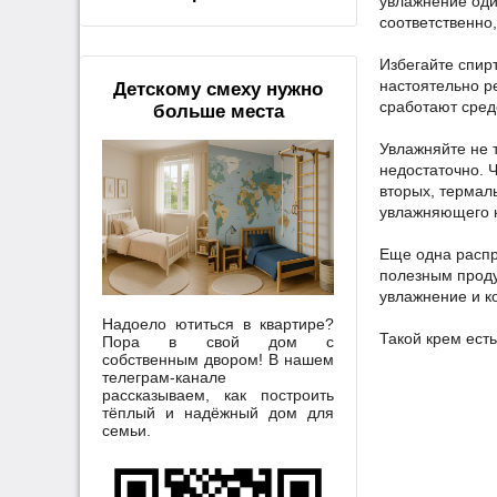
увлажнение оди
соответственно,
Избегайте спир
настоятельно р
Детскому смеху нужно
сработают сред
больше места
Увлажняйте не 
недостаточно. 
вторых, термал
увлажняющего к
Еще одна распр
полезным проду
увлажнение и к
Надоело ютиться в квартире?
Такой крем ест
Пора в свой дом с
собственным двором! В нашем
телеграм-канале
рассказываем, как построить
тёплый и надёжный дом для
семьи.