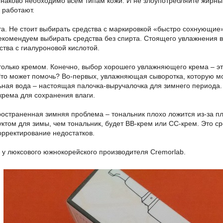
наково необходимо всем типам кожи. И не злоупотребляйте жирным
 работают.
та. Не стоит выбирать средства с маркировкой «быстро сохнующие»
екомендуем выбирать средства без спирта. Стоящего увлажнения в
ства с гиалуроновой кислотой.
только кремом. Конечно, выбор хорошего увлажняющего крема – эт
Что может помочь? Во-первых, увлажняющая сыворотка, которую мо
ьная вода – настоящая палочка-выручалочка для зимнего периода.
рема для сохранения влаги.
остраненная зимняя проблема – тональник плохо ложится из-за пл
ктом для зимы, чем тональник, будет ВВ-крем или СС-крем. Это 
орректирование недостатков.
ь у люксового южнокорейского производителя Cremorlab.