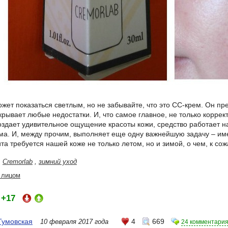
жет показаться светлым, но не забывайте, что это СС-крем. Он пр
рывает любые недостатки. И, что самое главное, не только коррект
здает удивительное ощущение красоты кожи, средство работает на
ма. И, между прочим, выполняет еще одну важнейшую задачу – име
та требуется нашей коже не только летом, но и зимой, о чем, к со
,
Cremorlab
,
зимний уход
 лицом
+17
:
Тумовская
4
669
10 февраля 2017 года
24 комментари