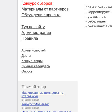
Конкурс обзоров
Крем с очень н
Материалы от партнеров
- корректирует;
Обсуждение проекта
- увлажняет;
- отбеливает;
- оказывает ант
Тур по сайту
Администрация
Правила
Архив новостей
Диеты
Консультации
Лунный календарь
Опросы
Прямой эфир
Маринованные помидоры по-
итальянски
5 часов назад
Конкурс "Мое лето"
6 часов назад