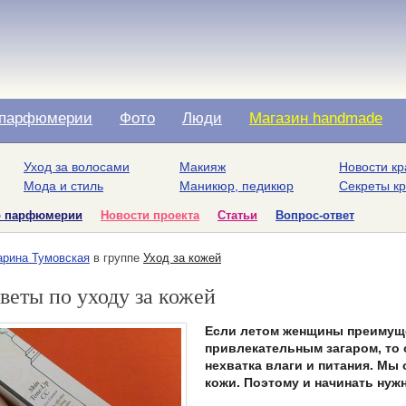
парфюмерии
Фото
Люди
Магазин handmade
Уход за волосами
Макияж
Новости кр
Мода и стиль
Маникюр, педикюр
Секреты к
о парфюмерии
Новости проекта
Статьи
Вопрос-ответ
рина Тумовская
в группе
Уход за кожей
веты по уходу за кожей
Если летом женщины преимуще
привлекательным загаром, то 
нехватка влаги и питания. М
кожи. Поэтому и начинать нужн