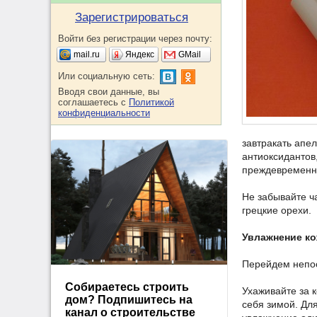
Зарегистрироваться
Войти без регистрации через почту:
mail.ru
Яндекс
GMail
Или социальную сеть:
Вводя свои данные, вы
соглашаетесь с
Политикой
конфиденциальности
завтракать апе
антиоксидантов
преждевременно
Не забывайте ч
грецкие орехи.
Увлажнение к
Перейдем непос
Собираетесь строить
Ухаживайте за 
дом? Подпишитесь на
себя зимой. Дл
канал о строительстве