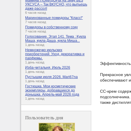
Мамины ПОМИДОРЫ на Зиму БЕЗ
УКСУСА – Так ВКУСНО, что выпьешь
даже рассол!
6 часов назад
Маринованные помидоры "Класс!"
7 часов назад
Помидоры в собственному соку
7 часов назад
Голосование. Этап 141. Тема : Кукла
Маша, кукла Даша, кукла Миша...
1 день назад
Немножечко июльских
приобретений. Уход, декоративка и
парфюмы.
1 день назад
Эффективность 
Изба-читальня. Июль 2026
1 день назад
Прекрасное увл
Пустышки июля 2026. Mari67na
обеспечивают и
1 день назад
Гостюшка. Мои косметические
экземпляры, добравшиеся до
СС-крем содерж
донышка. Апрель-май 2026 года
подсолнечника.
1 день назад
также дистилля
Пользователь дня