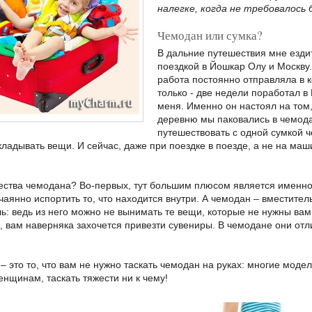
налегке, когда не требовалось
Чемодан или сумка?
В дальние путешествия мне езди
поездкой в Йошкар Олу и Москву.
работа постоянно отправляла в к
только - две недели поработал в
меня. Именно он настоял на том
деревню мы паковались в чемода
путешествовать с одной сумкой ч
складывать вещи. И сейчас, даже при поездке в поезде, а не на ма
ства чемодана? Во-первых, тут большим плюсом является именно 
чаянно испортить то, что находится внутри. А чемодан – вместите
ь: ведь из него можно не вынимать те вещи, которые не нужны вам
, вам наверняка захочется привезти сувениры. В чемодане они отли
 это то, что вам не нужно таскать чемодан на руках: многие модел
енщинам, таскать тяжести ни к чему!