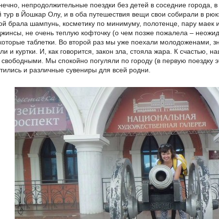
онечно, непродолжительные поездки без детей в соседние города, 
 тур в Йошкар Олу, и в оба путешествия вещи свои собирали в рюк
бой брала шампунь, косметику по минимуму, полотенце, пару маек 
джинсы, не очень теплую кофточку (о чем позже пожалела – неожида
которые таблетки. Во второй раз мы уже поехали молодоженами, зн
ли и куртки. И, как говорится, закон зла, стояла жара. К счастью, 
свободными. Мы спокойно погуляли по городу (в первую поездку эт
тились и различные сувениры для всей родни.