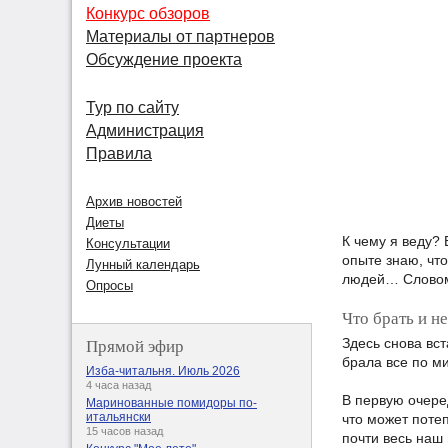
Конкурс обзоров
Материалы от партнеров
Обсуждение проекта
Тур по сайту
Администрация
Правила
Архив новостей
Диеты
К чему я веду?
Консультации
опыте знаю, что
Лунный календарь
людей… Словом
Опросы
Что брать и не
Прямой эфир
Здесь снова вст
брала все по ми
Изба-читальня. Июль 2026
4 часа назад
В первую очере
Маринованные помидоры по-
итальянски
что может потеп
15 часов назад
почти весь наш