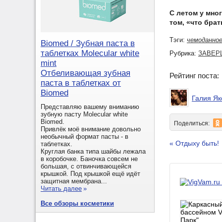
С летом у мно
том, «что бра
Тэги:
чемоданно
Biomed / Зубная паста в
таблетках Molecular white
Рубрика:
ЗАВЕРШ
mint
Отбеливающая зубная
Рейтинг поста
паста в таблетках от
Biomed
Галия Як
Представляю вашему вниманию
зубную пасту Molecular white
Biomed.
Поделиться:
Привлёк моё внимание довольно
необычный формат пасты - в
« Отдыху быть!
таблетках.
Круглая банка типа шайбы лежала
в коробочке. Баночка совсем не
большая, с отвинчивающейся
крышкой. Под крышкой ещё идёт
защитная мембрана...
Читать далее
»
Все обзоры косметики