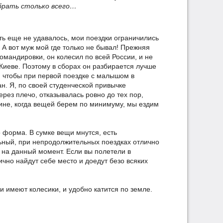
 брать столько всего…
ть еще не удавалось, мои поездки ограничились
 А вот муж мой где только не бывал! Прежняя
омандировки, он колесил по всей России, и не
 Киеве. Поэтому в сборах он разбирается лучше
, чтобы при первой поездке с малышом в
н. Я, по своей студенческой привычке
ерез плечо, отказывалась ровно до тех пор,
шине, когда вещей берем по минимуму, мы ездим
форма. В сумке вещи мнутся, есть
льный, при непродолжительных поездках отлично
 на данный момент. Если вы полетели в
чно найдут себе место и доедут безо всяких
и имеют колесики, и удобно катится по земле.