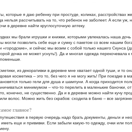
, которые я даю ребенку при простуде, коликах, расстройствах же
а нельзя рассчитывать на то, что ребенок не заболеет. А если уж, н
ночи в деревне найти круглосуточную аптеку.
здках мы брали игрушки и книжки, которыми увлекалась наша дочь н
мы могли позволить себе еще и сумку с пакетом со всем нашим бог
 «городские», и сейчас мы возим с собой только нашего Скунса (д
торой дочка не может уснуть!). Да и многая одежда перекочевала 
 поменьше.
сметики, из декоративки в деревне мне хватает одной туши, и то о
одовая косметика – это то, без чего я не могу жить! При поездке в 
ановятся только гели для душа и шампуни. А когда приходится по
аничиваться минимумом – что-то перелить в маленькие баночки, от 
то, конечно, не существенно. Да и в деревне можно найти кучу про
или волос. Можно жить без скрабов: сходила в баню – все загрязн
 самое главное?
в путешествия в первую очередь надо брать документы, деньги и н
 иметь еще и прививки. Если забыли какую-то одежду, очки или пол
мену.