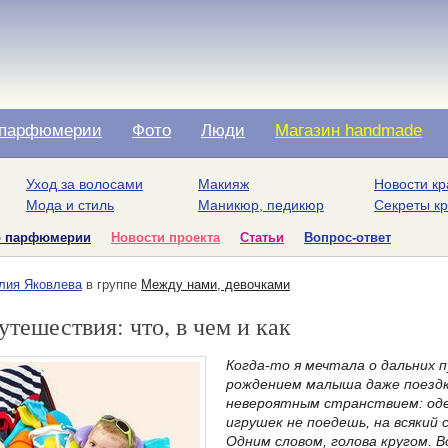
парфюмерии
Фото
Люди
Магазин handmade
Уход за волосами
Макияж
Новости кр
Мода и стиль
Маникюр, педикюр
Секреты к
о парфюмерии
Новости проекта
Статьи
Вопрос-ответ
лия Яковлева
в группе
Между нами, девочками
утешествия: что, в чем и как
Когда-то я мечтала о дальних
рождением малыша даже поездк
невероятным странствием: оде
игрушек не поедешь, на всякий
Одним словом, голова кругом.