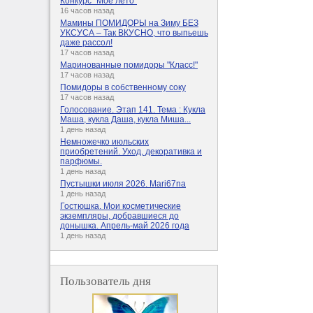
Конкурс "Мое лето"
16 часов назад
Мамины ПОМИДОРЫ на Зиму БЕЗ
УКСУСА – Так ВКУСНО, что выпьешь
даже рассол!
17 часов назад
Маринованные помидоры "Класс!"
17 часов назад
Помидоры в собственному соку
17 часов назад
Голосование. Этап 141. Тема : Кукла
Маша, кукла Даша, кукла Миша...
1 день назад
Немножечко июльских
приобретений. Уход, декоративка и
парфюмы.
1 день назад
Пустышки июля 2026. Mari67na
1 день назад
Гостюшка. Мои косметические
экземпляры, добравшиеся до
донышка. Апрель-май 2026 года
1 день назад
Пользователь дня