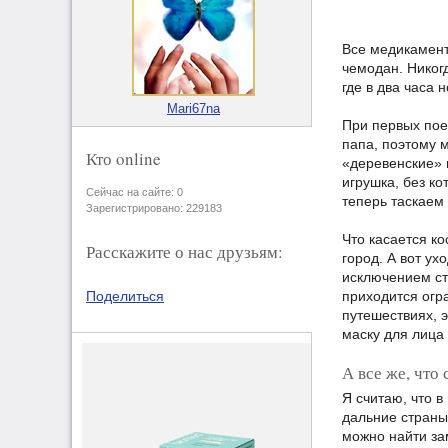
Все медикаменты
чемодан. Никогд
где в два часа 
Mari67na
При первых пое
папа, поэтому 
Кто online
«деревенские» и
игрушка, без ко
Сейчас на сайте: 0
теперь таскаем
Зарегистрировано: 229183
Что касается ко
Расскажите о нас друзьям:
город. А вот ух
исключением ст
приходится огр
Поделиться
путешествиях, э
маску для лица 
А все же, что
Я считаю, что 
дальние страны
можно найти за