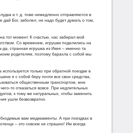
лудка и т. д. тоже немедленно отправляются в
е дай Бог, заболел, не надо будет думать о том,
а тот момент. К счастью, нас забирал мой
атством. Со временем, игрушки поделились на
а-да, странная игрушка из Икея – именно та
к моим родителям, поэтому барахла с собой мы
на используется только при обратной поездке в
машине я с собой беру почти все свои средства,
льзоваться общественным транспортом, мне
чего-то отказаться вовсе. При недлительных
дуктов, к тому же натуральных, чтобы заменить
ения ушли безвозвратно.
еобходимые вам медикаменты. А при поездках в
отенце – это совсем не страшно! Им всегда