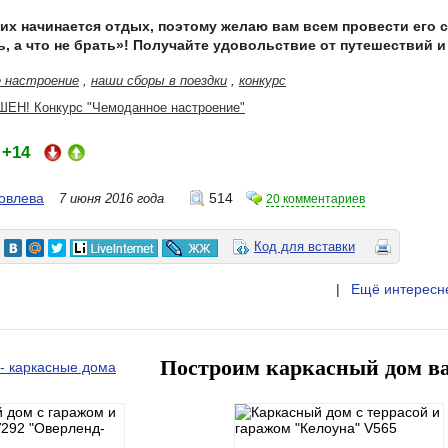
гих начинается отдых, поэтому желаю вам всем провести его 
ть, а что не брать»! Получайте удовольствие от путешествий 
е настроение
,
наши сборы в поездки
,
конкурс
ЕН! Конкурс "Чемоданное настроение"
+14
:
овлева
514
7 июня 2016 года
20 комментариев
Код для вставки
|
Ещё интересн
Построим каркасный дом в