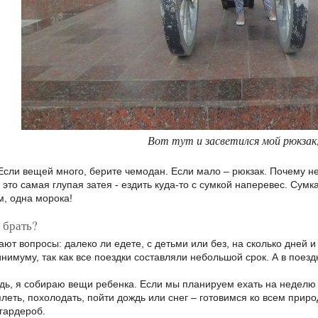
Вот тут и засветился мой рюкзак;
 Если вещей много, берите чемодан. Если мало – рюкзак. Почему н
 это самая глупая затея - ездить куда-то с сумкой наперевес. Сумк
, одна морока!
 брать?
ают вопросы: далеко ли едете, с детьми или без, на сколько дней и 
нимуму, так как все поездки составляли небольшой срок. А в поезд
дь, я собираю вещи ребенка. Если мы планируем ехать на неделю и
леть, похолодать, пойти дождь или снег – готовимся ко всем приро
 гардероб.