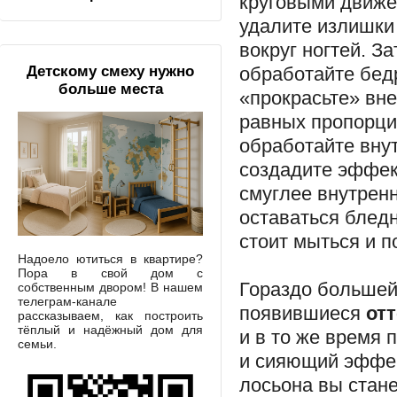
круговыми движе
удалите излишки 
вокруг ногтей. З
обработайте бедр
Детскому смеху нужно
больше места
«прокрасьте» вн
равных пропорци
обработайте вну
создадите эффект
смуглее внутренн
оставаться блед
стоит мыться и п
Надоело ютиться в квартире?
Пора в свой дом с
Гораздо большей
собственным двором! В нашем
телеграм-канале
появившиеся
от
рассказываем, как построить
тёплый и надёжный дом для
и в то же время 
семьи.
и сияющий эффек
лосьона вы стане