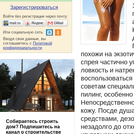
Зарегистрироваться
Войти без регистрации через почту:
mail.ru
Яндекс
GMail
Или социальную сеть:
Вводя свои данные, вы
соглашаетесь с
Политикой
конфиденциальности
похожи на экзоти
спрея частично у
ловкость и натр
воспользоваться
советам специал
пилинг, особенно
Непосредственно
кожу. Посде душ
средствами, дез
Собираетесь строить
незадолго до отх
дом? Подпишитесь на
канал о строительстве