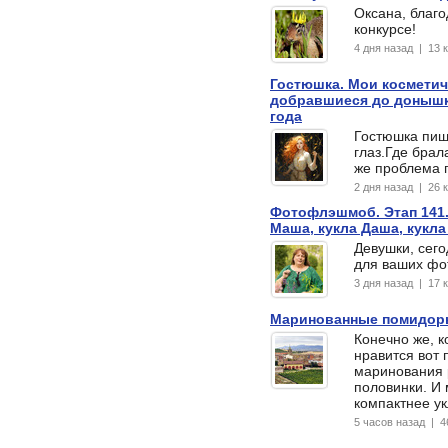
Оксана, благо
конкурсе!
4 дня назад | 13
Гостюшка. Мои косметич
добравшиеся до донышк
года
Гостюшка пиш
глаз.Где брал
же проблема 
2 дня назад | 26
Фотофлэшмоб. Этап 141.
Маша, кукла Даша, кукла
Девушки, сег
для ваших фот
3 дня назад | 17
Маринованные помидоры
Конечно же, к
нравится вот
маринования 
половинки. И
компактнее у
5 часов назад | 