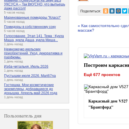
Мамины ПОМИДОРЫ на Зиму БЕЗ
УКСУСА – Так ВКУСНО, что выпьешь
даже рассол!
Поделиться:
5 часов назад
Маринованные помидоры "Класс!"
5 часов назад
« Как самостоятельно сде
Помидоры в собственному соку
массаж?
5 часов назад
Голосование. Этап 141. Тема : Кукла
Маша, кукла Даша, кукла Миша...
1 день назад
Немножечко июльских
приобретений. Уход, декоративка и
парфюмы.
1 день назад
Построим каркасн
Изба-читальня. Июль 2026
1 день назад
Ещё 677 проектов
Пустышки июля 2026. Mari67na
1 день назад
Гостюшка. Мои косметические
экземпляры, добравшиеся до
донышка. Апрель-май 2026 года
1 день назад
Каркасный дом V527
"Брантфорд"
Пользователь дня