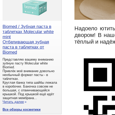
Biomed / Зубная паста в
Надоело ютить
таблетках Molecular white
двором! В наш
mint
тёплый и надё
Отбеливающая зубная
паста в таблетках от
Biomed
Представляю вашему вниманию
зубную пасту Molecular white
Biomed.
Привлёк моё внимание довольно
необычный формат пасты - в
таблетках.
Круглая банка типа шайбы лежала
в коробочке. Баночка совсем не
большая, с отвинчивающейся
крышкой. Под крышкой ещё идёт
защитная мембрана...
Читать далее
»
Все обзоры косметики