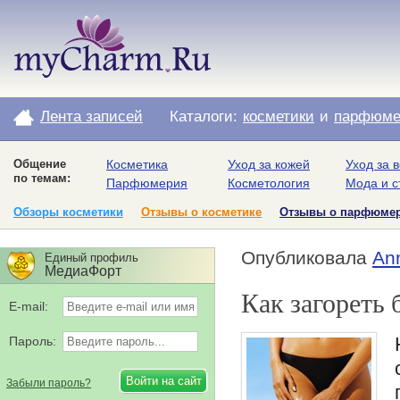
Лента записей
Каталоги:
косметики
и
парфюме
Общение
Косметика
Уход за кожей
Уход за 
по темам:
Парфюмерия
Косметология
Мода и с
Обзоры косметики
Отзывы о косметике
Отзывы о парфюме
Опубликовала
An
Единый профиль
МедиаФорт
Как загореть 
E-mail:
Пароль:
Забыли пароль?