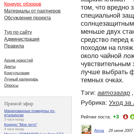
Конкурс обзоров
том, что вредно 
Материалы от партнеров
специальной защ
Обсуждение проекта
солнцезащитными
меньше двух ста
Тур по сайту
средство перед к
Администрация
Правила
походом на пляж.
около чайной ло
Архив новостей
чувствительным з
Диеты
лучше выбрать ф
Консультации
темных очках.
Лунный календарь
Опросы
Тэги:
автозагар
Рубрика:
Уход за
Прямой эфир
Маринованные помидоры по-
итальянски
+3
Рейтинг поста:
3 часа назад
Конкурс "Мое лето"
4 часа назад
Anna
29 июня 2007