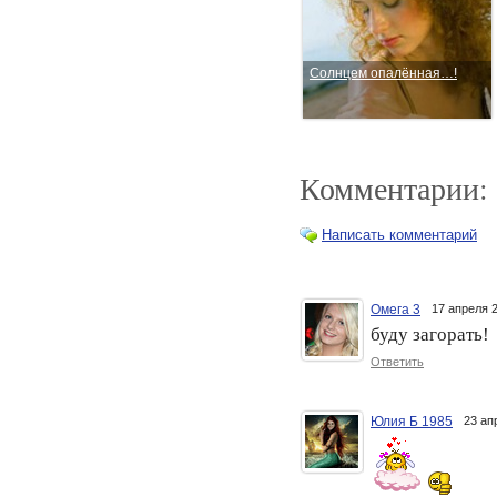
Солнцем опалённая…!
Комментарии:
Написать комментарий
Омега 3
17 апреля 
Остановим негативное
буду загорать!
действие солнца
Ответить
Юлия Б 1985
23 ап