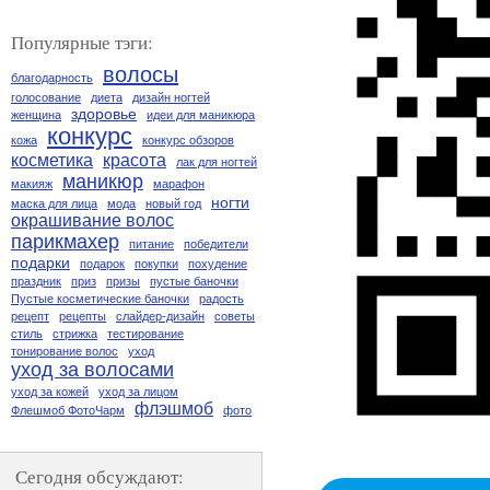
Популярные тэги:
волосы
благодарность
голосование
диета
дизайн ногтей
здоровье
женщина
идеи для маникюра
конкурс
кожа
конкурс обзоров
косметика
красота
лак для ногтей
маникюр
макияж
марафон
ногти
маска для лица
мода
новый год
окрашивание волос
парикмахер
питание
победители
подарки
подарок
покупки
похудение
праздник
приз
призы
пустые баночки
Пустые косметические баночки
радость
рецепт
рецепты
слайдер-дизайн
советы
стиль
стрижка
тестирование
тонирование волос
уход
уход за волосами
уход за кожей
уход за лицом
флэшмоб
Флешмоб ФотоЧарм
фото
Сегодня обсуждают: