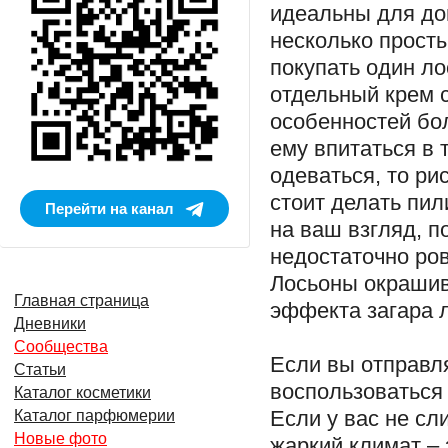
идеальны для до
несколько просты
покупать один ло
отдельный крем 
особенностей бо
ему впитаться в 
одеваться, то ри
стоит делать пил
Перейти на канал
на ваш взгляд, п
недостаточно ровн
Лосьоны окрашив
Главная страница
эффекта загара л
Дневники
Сообщества
Если вы отправля
Статьи
воспользоватьс
Каталог косметики
Если у вас не сл
Каталог парфюмерии
Новые фото
жаркий климат – 