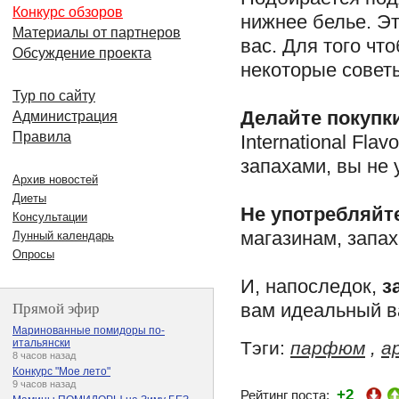
Конкурс обзоров
нижнее белье. Э
Материалы от партнеров
вас. Для того чт
Обсуждение проекта
некоторые совет
Тур по сайту
Делайте покупки
Администрация
Правила
International Fla
запахами, вы не
Архив новостей
Диеты
Не употребляйт
Консультации
магазинам, запах
Лунный календарь
Опросы
И, напоследок,
з
Прямой эфир
вам идеальный в
Маринованные помидоры по-
итальянски
Тэги:
парфюм
,
а
8 часов назад
Конкурс "Мое лето"
9 часов назад
+2
Рейтинг поста: