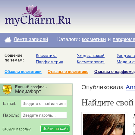
Лента записей
Каталоги:
косметики
и
парфюме
Общение
Косметика
Уход за кожей
Уход за 
по темам:
Парфюмерия
Косметология
Мода и с
Обзоры косметики
Отзывы о косметике
Отзывы о парфюме
Опубликовала
An
Единый профиль
МедиаФорт
Найдите свой 
E-mail:
Пароль:
Забыли пароль?