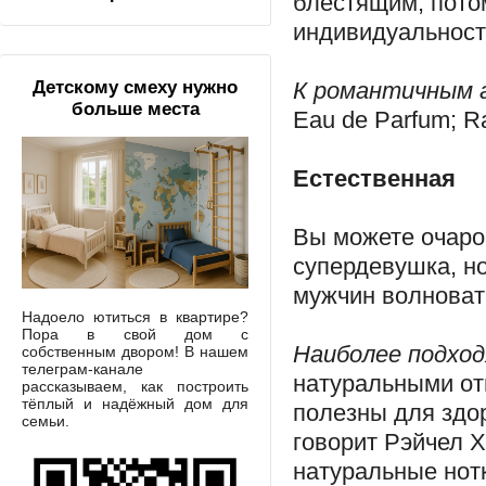
блестящим, потом
индивидуальност
К романтичным 
Детскому смеху нужно
больше места
Eau de Parfum; Ra
Естественная
Вы можете очаро
супердевушка, но
мужчин волноват
Надоело ютиться в квартире?
Пора в свой дом с
Наиболее подход
собственным двором! В нашем
телеграм-канале
натуральными от
рассказываем, как построить
тёплый и надёжный дом для
полезны для здо
семьи.
говорит Рэйчел Х
натуральные нотк