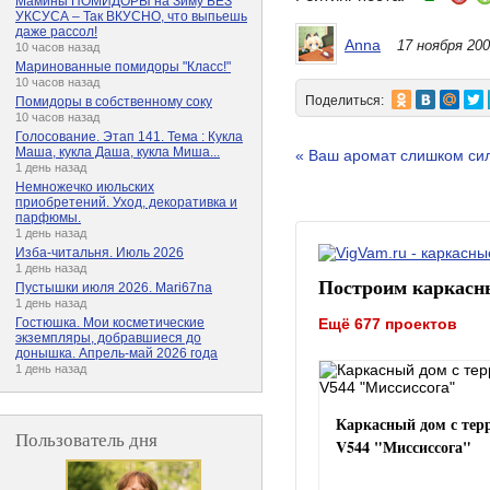
Мамины ПОМИДОРЫ на Зиму БЕЗ
УКСУСА – Так ВКУСНО, что выпьешь
даже рассол!
Anna
17 ноября 200
10 часов назад
Маринованные помидоры "Класс!"
10 часов назад
Поделиться:
Помидоры в собственному соку
10 часов назад
Голосование. Этап 141. Тема : Кукла
Маша, кукла Даша, кукла Миша...
« Ваш аромат слишком си
1 день назад
Немножечко июльских
приобретений. Уход, декоративка и
парфюмы.
1 день назад
Изба-читальня. Июль 2026
1 день назад
Построим каркасн
Пустышки июля 2026. Mari67na
1 день назад
Ещё 677 проектов
Гостюшка. Мои косметические
экземпляры, добравшиеся до
донышка. Апрель-май 2026 года
1 день назад
Каркасный дом с тер
Пользователь дня
V544 "Миссиссога"