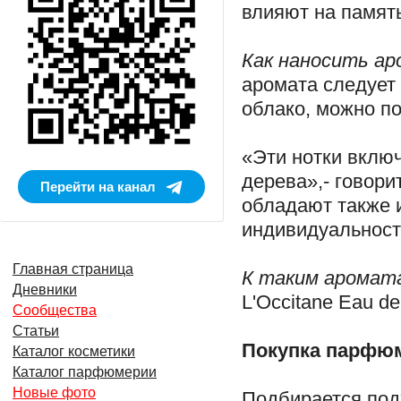
влияют на памят
Как наносить ар
аромата следует 
облако, можно п
«Эти нотки вклю
дерева»,- говори
Перейти на канал
обладают также 
индивидуальность
Главная страница
К таким аромат
Дневники
L'Occitane Eau de
Сообщества
Статьи
Покупка парфю
Каталог косметики
Каталог парфюмерии
Новые фото
Подбирается под