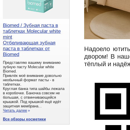
Biomed / Зубная паста в
таблетках Molecular white
mint
Отбеливающая зубная
Надоело ютить
паста в таблетках от
Biomed
двором! В наш
тёплый и надё
Представляю вашему вниманию
зубную пасту Molecular white
Biomed.
Привлёк моё внимание довольно
необычный формат пасты - в
таблетках.
Круглая банка типа шайбы лежала
в коробочке. Баночка совсем не
большая, с отвинчивающейся
крышкой. Под крышкой ещё идёт
защитная мембрана...
Читать далее
»
Все обзоры косметики