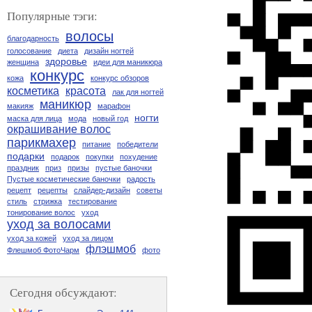
Популярные тэги:
волосы
благодарность
голосование
диета
дизайн ногтей
здоровье
женщина
идеи для маникюра
конкурс
кожа
конкурс обзоров
косметика
красота
лак для ногтей
маникюр
макияж
марафон
ногти
маска для лица
мода
новый год
окрашивание волос
парикмахер
питание
победители
подарки
подарок
покупки
похудение
праздник
приз
призы
пустые баночки
Пустые косметические баночки
радость
рецепт
рецепты
слайдер-дизайн
советы
стиль
стрижка
тестирование
тонирование волос
уход
уход за волосами
уход за кожей
уход за лицом
флэшмоб
Флешмоб ФотоЧарм
фото
Сегодня обсуждают: