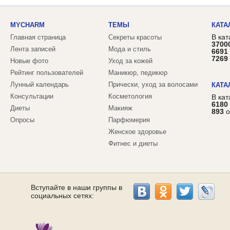
MYCHARM
ТЕМЫ
КАТА
В кат
Главная страница
Секреты красоты
3700
Лента записей
Мода и стиль
6691
7269
Новые фото
Уход за кожей
Рейтинг пользователей
Маникюр, педикюр
Лунный календарь
Прически, уход за волосами
КАТА
Консультации
Косметология
В ка
6180
Диеты
Макияж
893
о
Опросы
Парфюмерия
Женское здоровье
Фитнес и диеты
Вступайте в наши группы в
социальных сетях: