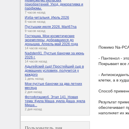
Немножечко июльских
приобретений. Уход, декоративка и
парфюмы.
7 часов назад
Изба-читальня. Июль 2026
8 часов назад
Пустышки июля 2026. Mari67na
9 часов назад
Гостюшка. Мои косметические
экземпляры, добравшиеся до
донышка. Апрель-май 2026 года
Помимо Na-PCA 
14 часов назад
Nadsten91. Пустые баночки за июнь
2026 г.
- Пантенол - эт
14 часов назад
Покрывает все 
Адыгейский сыр! Простейший сыр в
домашних условиях, получится у
- Антиоксидант
каждого
1 день назад
клетки, а в худ
Мои пустые баночки за два летних
месяца
Способ примене
2 дня назад
Фотофлэшмоб. Этап 141. Новая
тема: Кукла Маша, кукла Даша, кукла
Результат прим
Миша...
обеспечивает п
2 дня назад
наполняет их ж
Пользователь дня