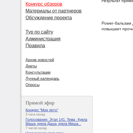
Результат прим
Конкурс обзоров
Материалы от партнеров
Обсуждение проекта
Power-бальзам 
повышает прочн
Тур по сайту
Администрация
Правила
Архив новостей
Диеты
Консультации
Лунный календарь
Опросы
Прямой эфир
Конкурс "Мое лето"
3 часа назад
Голосование. Этап 141. Тема : Кукла
Маша, кукла Даша, кукла Миша...
7 часов назад