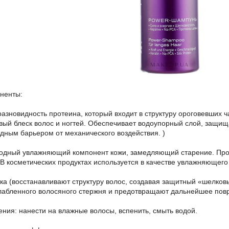
ненты:
 разновидность протеина, который входит в структуру ороговевших 
овый блеск волос и ногтей. Обеспечивает водоупорный слой, защищ
дным барьером от механического воздействия. )
родный увлажняющий компонент кожи, замедляющий старение. Прои
 В косметических продуктах используется в качестве увлажняющего 
ка (восстанавливают структуру волос, создавая защитный «шелков
лабленного волосяного стержня и предотвращают дальнейшее повр
ния: нанести на влажные волосы, вспенить, смыть водой.