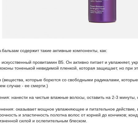
бальзам содержит такие активные компоненты, как:
о искусственный провитамин В5. Он активно питает и увлажняет, ук
локоны тоненькой невидимой пленкой, которая защищает, но при эт
ы (вещества, которые борются со свободными радикалами, которы
шем случае - ее смерти.)
ния: нанести на чистые влажные волосы, оставить на 2-3 минуты, 
енения: оказывает мощное увлажняющее и питательное действие, 
рочность и эластичность полотна волос от корней до кончиков; кон
изненной силой и ослепительным блеском.