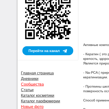
Активные компо
Перейти на канал
- Кератин ( это
крепость, здор
Является приро
- Na-PCA ( при
Главная страница
кератинизации.
Дневники
Сообщества
- Протеины шел
Статьи
поверхность ос
Каталог косметики
Способ примене
Каталог парфюмерии
Новые фото