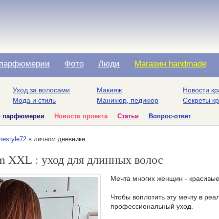
парфюмерии
Фото
Люди
Магазин handmade
Уход за волосами
Макияж
Новости кр
Мода и стиль
Маникюр, педикюр
Секреты к
о парфюмерии
Новости проекта
Статьи
Вопрос-ответ
inestyle72
в личном
дневнике
um XXL : уход для длинных волос
Мечта многих женщин - красивые
Чтобы воплотить эту мечту в ре
профессиональный уход.