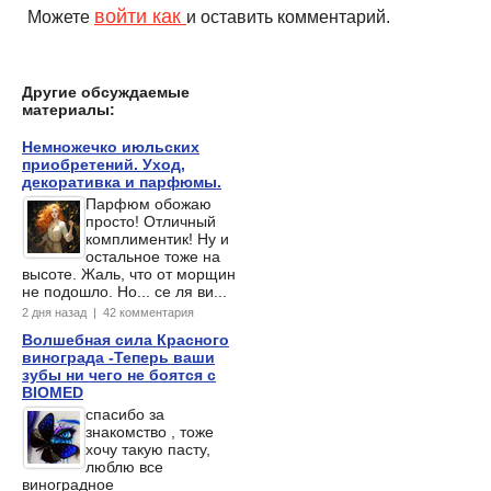
войти как
Можете
и оставить комментарий.
Другие обсуждаемые
материалы:
Немножечко июльских
приобретений. Уход,
декоративка и парфюмы.
Парфюм обожаю
просто! Отличный
комплиментик! Ну и
остальное тоже на
высоте. Жаль, что от морщин
не подошло. Но... се ля ви...
2 дня назад | 42 комментария
Волшебная сила Красного
винограда -Теперь ваши
зубы ни чего не боятся с
BIOMED
спасибо за
знакомство , тоже
хочу такую пасту,
люблю все
виноградное