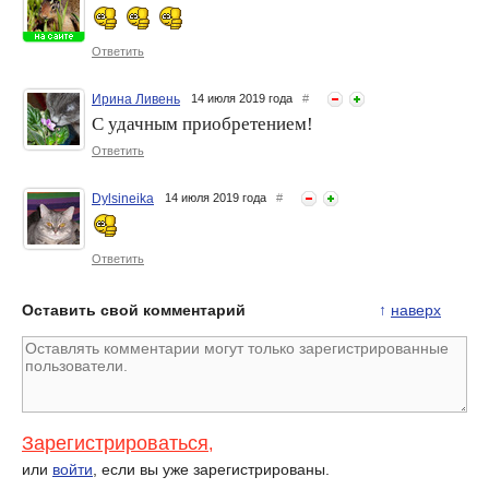
Ответить
Ирина Ливень
14 июля 2019 года
#
Бьюти бокс от GLAMBOX.
Разминка для мозгов
С удачным приобретением!
любительниц бьюти-боксов
Ответить
Dylsineika
14 июля 2019 года
#
Ответить
Оставить свой комментарий
↑
наверх
Зарегистрироваться
,
или
войти
, если вы уже зарегистрированы.