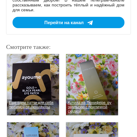
рассказываем, как построить тёплый и надёжный дом
для семьи.
Перейти на канал
Смотрите также:
Еще одни патчи для себя
Купила на Люнифере. ру
любимой от Люниферы
эмульсию с приличной
скидкой