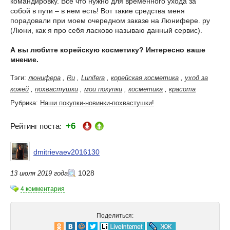
командировку. Все что нужно для временного ухода за
собой в пути – в нем есть! Вот такие средства меня
порадовали при моем очередном заказе на Люнифере. ру
(Люни, как я про себя ласково называю данный сервис).
А вы любите корейскую косметику? Интересно ваше
мнение.
Тэги:
люнифера
,
Ru
,
Lunifera
,
корейская косметика
,
уход за
кожей
,
похвастушки
,
мои покупки
,
косметика
,
красота
Рубрика:
Наши покупки-новинки-похвастушки!
+6
Рейтинг поста:
dmitrievaev2016130
1028
13 июля 2019 года
4 комментария
Поделиться: