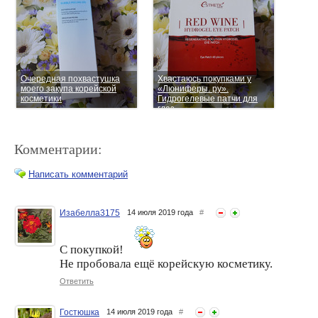
Очередная похвастушка
Хвастаюсь покупками у
моего закупа корейской
«Люниферы. ру».
косметики
Гидрогелевые патчи для
глаз
Комментарии:
Написать комментарий
Изабелла3175
14 июля 2019 года
#
Прекрасный бьюти-бокс
Мой бьюти-бокс!
LUNIFERA BOX
С покупкой!
Мультимаска + подробный
Не пробовала ещё корейскую косметику.
разбор каждой маски
Ответить
Гостюшка
14 июля 2019 года
#