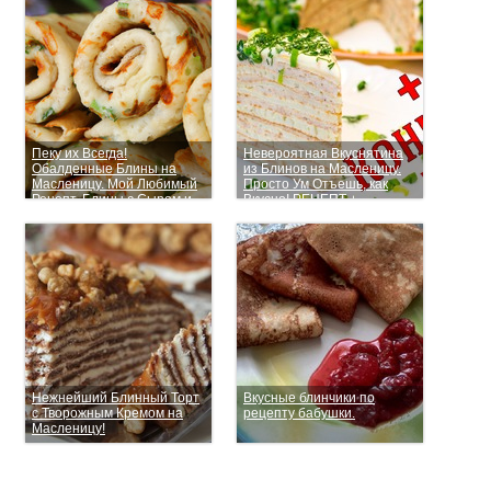
Пеку их Всегда!
Невероятная Вкуснятина
Обалденные Блины на
из Блинов на Масленицу.
Масленицу. Мой Любимый
Просто Ум Отъешь, как
Рецепт. Блины с Сыром и
Вкусно! РЕЦЕПТ +
Зеленью.
КОНКУРС!
Нежнейший Блинный Торт
Вкусные блинчики по
с Творожным Кремом на
рецепту бабушки.
Масленицу!