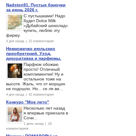
Nadsten91. Пустые баночки
за июнь 2026 г.
С пустышками! Надо
будет Dolce Milk
«Дубайский шоколад»
купить, люблю эту
фирму.
4 дня назад | 22 комментария
Немножечко июльских
приобретений. Уход,
декоративка и парфюмы.
Парфюм обожаю
просто! Отличный
комплиментик! Ну и
остальное тоже на
высоте. Жаль, что от морщин
не подошло. Но... се ля ви...
4 дня назад | 42 комментария
Конкурс "Мое лето"
Несколько лет назад
я впервые приехала в
Сочи...
1 день назад | 18
комментариев
Мамины ПОМИДОРЫ на