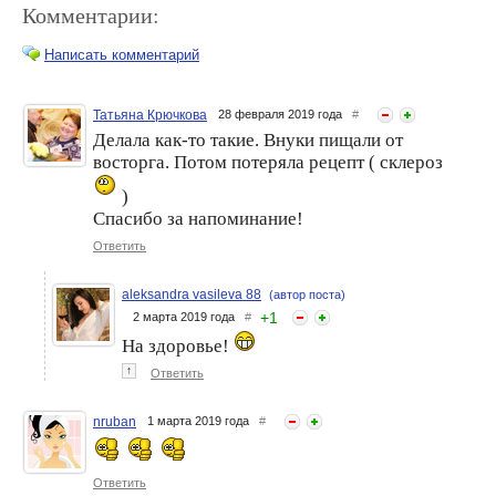
Комментарии:
Написать комментарий
Татьяна Крючкова
28 февраля 2019 года
#
Делала как-то такие. Внуки пищали от
Ешь и Худей! Полный
Кулёчки из слоеного теста
восторга. Потом потеряла рецепт ( склероз
Восторг! Несладкие
с грибами, картошкой,
Сырники с Зеленью и
сыром и зеленью.
)
Сыром. Простой Рецепт
Рекомендую обязательно
ПП
приготовить.
Спасибо за напоминание!
Ответить
aleksandra vasileva 88
(автор поста)
+
1
2 марта 2019 года
#
На здоровье!
↑
Ответить
Тонкие гречневые блины.
Рецепт выходного дня -
Ароматные нежные блины
торт из готовых вафельных
nruban
1 марта 2019 года
#
из гречневой муки.
коржей без яиц и масла -
вкусно, быстро, просто!
Ответить