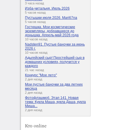
3 часа назад
Изба-читальня. Июль 2026
5 часов назад
Пустышки июля 2026. Mari67na
5 часов назад
Гостюшка. Мои косметические
экземпляры, добравшиеся до
донышка. Апрель-май 2026 года
10 часов назад
Nadsten91. Пустые баночки за июнь
2026 г.
10 часов назад
Адыгейский сыр! Простейший сыр в
домашних условиях, получится у
каждого
21 час назад
Конкурс "Мое лето"
2 дня назад
Мои пустые баночки за два летних
месяца
2 дня назад
Фотофлэшмоб. Этап 141. Новая
тема: Кукла Маша, кукла Даша, кукла
Миша...
2 дня назад
Кто online