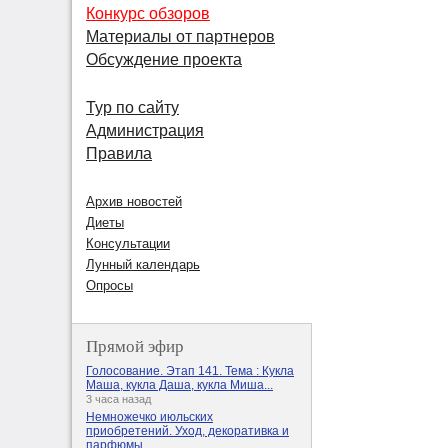
Конкурс обзоров
Материалы от партнеров
Обсуждение проекта
Тур по сайту
Администрация
Правила
Архив новостей
Диеты
Консультации
Лунный календарь
Опросы
Прямой эфир
Голосование. Этап 141. Тема : Кукла
Маша, кукла Даша, кукла Миша...
3 часа назад
Немножечко июльских
приобретений. Уход, декоративка и
парфюмы.