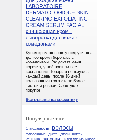
для ухода за кожей
LABORATOIRE
DERMATOLOGIQUE SKIN-
CLEARING EXFOLIATING
CREAM SERUM FACIAL
очищающая крем -
сыворотка для кожи с
комедонами
Купил крем по совету подруги, она
долгое время боролась с
комедонами. Результат меня
поразил, у неё прошли все
воспаления. Теперь я пользуюсь
каждый день, после 16 дней
пользования кожа стала более
чистой и ровной. Советую к
покупке!
Все отзывы на косметику
Популярные тэги:
волосы
благодарность
голосование
диета
дизайн ногтей
здоровье
женщина
идеи для маникюра