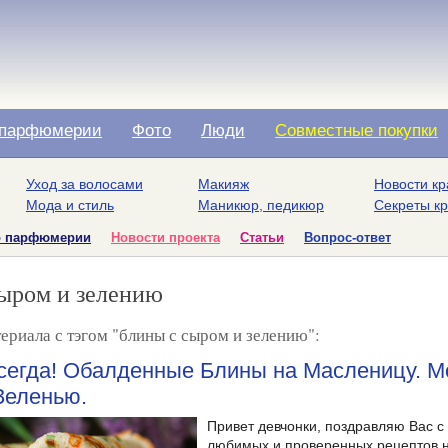
парфюмерии
Фото
Люди
Совместные покупки
Уход за волосами
Макияж
Новости кр
Мода и стиль
Маникюр, педикюр
Секреты к
о парфюмерии
Новости проекта
Статьи
Вопрос-ответ
ыром и зелению
ериала с тэгом "блины с сыром и зелению":
Всегда! Обалденные Блины на Масленицу. 
Зеленью.
Привет девчонки, поздравляю Вас 
любимых и проверенных рецептов н