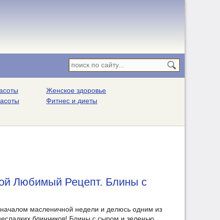
асоты
Женское здоровье
расоты
Фитнес и диеты
Мой Любимый Рецепт. Блины с
с началом масленичной недели и делюсь одним из
есладких блинчиков! Блины с сыром и зеленью