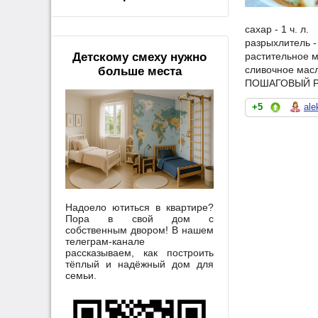
сахар - 1 ч. л.
разрыхлитель - 
растительное м
Детскому смеху нужно
сливочное масл
больше места
ПОШАГОВЫЙ Р
+5
ale
Надоело ютиться в квартире?
Пора в свой дом с
собственным двором! В нашем
телеграм-канале
рассказываем, как построить
тёплый и надёжный дом для
семьи.