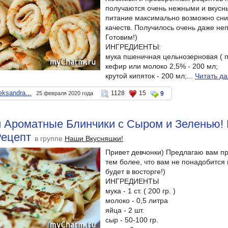
получаются очень нежными и вкусн
питание максимально возможно сниз
качеств. Получилось очень даже не
Готовим!)
ИНГРЕДИЕНТЫ:
мука пшеничная цельнозерновая ( п
кефир или молоко 2,5% - 200 мл;
крутой кипяток - 200 мл;...
Читать д
eksandra...
1128
15
25 февраля 2020 года
9
 Ароматные Блинчики с Сыром и Зеленью! 
Рецепт
в группе
Наши Вкусняшки!
Привет девчонки) Предлагаю вам пр
тем более, что вам не понадобится 
будет в восторге!)
ИНГРЕДИЕНТЫ
мука - 1 ст. ( 200 гр. )
молоко - 0,5 литра
яйца - 2 шт.
сыр - 50-100 гр.