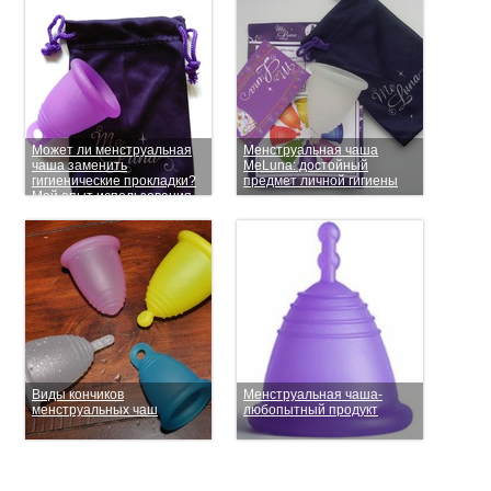
Может ли менструальная
Менструальная чаша
чаша заменить
MeLuna: достойный
гигиенические прокладки?
предмет личной гигиены
Мой опыт использования
MeLuna
Виды кончиков
Менструальная чаша-
менструальных чаш
любопытный продукт