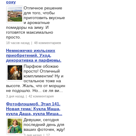
соку
Отличное решение
для того, чтобы
приготовить вкусные
и ароматные
помидоры на зиму. И
готовятся максимально
просто.
18 часов назад | 48 комментариев
Немножечко июльских
приобретений. Уход,
декоративка и парфюмы.
Парфюм обожаю
просто! Отличный
комплиментик! Ну и
остальное тоже на
высоте. Жаль, что от морщин
не подошло. Но... се ля ви...
3 дня назад | 42 комментария
Фотофлэшмоб. Этап 141.
Новая тема: Кукла Маша,
кукла Даша, кукла Миша...
Девушки, сегодня
последний день для
ваших фоточек, жду!
3 дня назад | 17