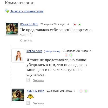
Комментарии:
Написать комментарий
Юлия Б 1985
21 апреля 2017 года
#
Не представляю себе занятий спортом с
Как определить размер
Как подобрать степень
чашей.
менструальной чаши
жесткости менструальной
чаши?
Ответить
kistina nova
21 апреля 2017 года
#
(автор поста)
Я тоже не представляла, но лично
убедилась в том, что она надежно
защищает и никаких казусов не
случалось.
↑
Ответить
Критические дни:
Преимущества
прокладки, тампоны,
менструальных чаш
Юлия Б 1985
21 апреля 2017 года
#
менструальные чаши или
MeLuna Classic Ring
таблетки?
↑
Ответить